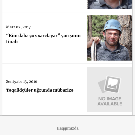
Mart 02, 2017
“Kim daha çox xərcləyər” yarışının
finalı
Sentyabr 13, 2016
Təqaüdçülər uğrunda mübarizə
Haqqımızda