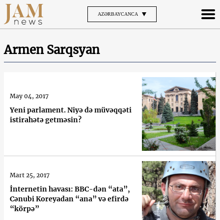
AZƏRBAYCANCA
Armen Sarqsyan
May 04, 2017
Yeni parlament. Niyə də müvəqqəti
istirahətə getməsin?
Mart 25, 2017
İnternetin havası: BBC-dən “ata”,
Cənubi Koreyadan “ana” və efirdə
“körpə”