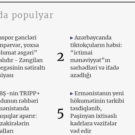
da populyar
aspor gəncləri
Azərbaycanda
npərvər, yoxsa
tiktokçuların həbsi:
2
lumat əsgəri”
“ictimai
lıdır - Zəngilan
mənəviyyat”ın
rgəsinin sətiraltı
sərhədləri və ifadə
iyası
azadlığı
BŞ-nin TRIPP+
Ermənistanın yeni
ndunun rəhbəri
hökumətinin tərkibi
5
mənistanda
təsdiqlənib,
ışıqlar aparır:
Paşinyan ixtisaslı
zakirələrin
kadrlara vəzifələr
alları
vəd edir