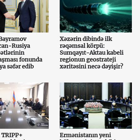
Bayramov
Xəzərin dibində ilk
can-Rusiya
rəqəmsal körpü:
ətlərinin
Sumqayıt-Aktau kabeli
aşması fonunda
regionun geostrateji
a səfər edib
xəritəsini necə dəyişir?
 TRIPP+
Ermənistanın yeni