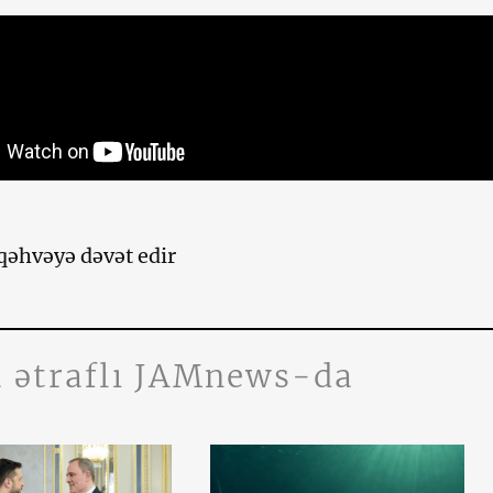
 qəhvəyə dəvət edir
 ətraflı JAMnews-da