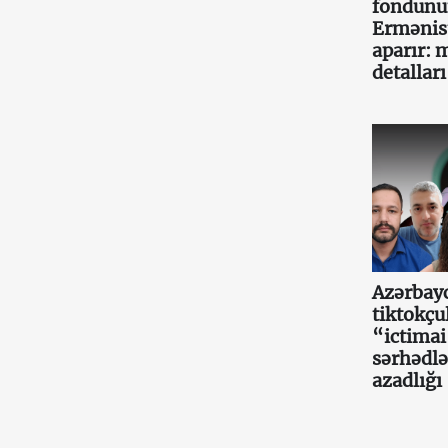
fondunu
Ermənist
aparır: 
detalları
Azərbay
tiktokçu
“ictima
sərhədlə
azadlığı