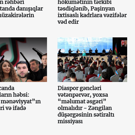
n rəhbəri
hökumətinin tərkibi
anda danışıqlar
təsdiqlənib, Paşinyan
müzakirələrin
ixtisaslı kadrlara vəzifələr
vəd edir
canda
Diaspor gəncləri
ların həbsi:
vətənpərvər, yoxsa
i mənəviyyat”ın
“məlumat əsgəri”
ri və ifadə
olmalıdır - Zəngilan
düşərgəsinin sətiraltı
missiyası