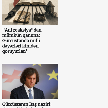
"Ani reaksiya"dan
mümkün qanuna:
Gürcüstanda milli
dəyərləri kimdən
qoruyurlar?
Gürcüstanın Baş naziri: