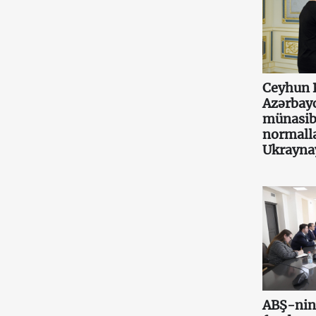
Ceyhun 
Azərbay
münasib
normall
Ukraynay
ABŞ-nin