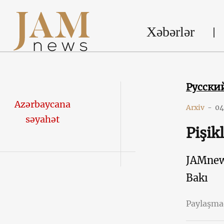
Xəbərlər
Русски
Azərbaycana
Arxiv
-
04
səyahət
Pişik
JAMne
Bakı
Paylaşm