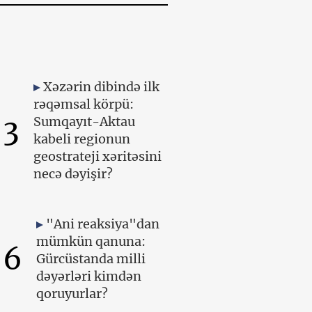
Xəzərin dibində ilk
rəqəmsal körpü:
3
Sumqayıt-Aktau
kabeli regionun
geostrateji xəritəsini
necə dəyişir?
"Ani reaksiya"dan
mümkün qanuna:
6
Gürcüstanda milli
dəyərləri kimdən
qoruyurlar?