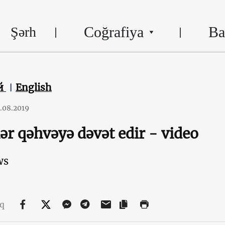
Coğrafiya
Ba
Şərh
й
English
.08.2019
lər qəhvəyə dəvət edir - video
ws
aq