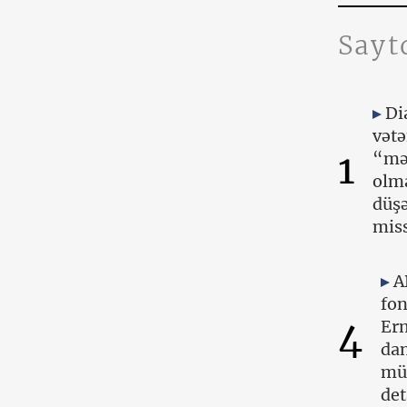
Sayt
Di
vətə
1
“mə
olma
düşə
miss
A
fo
4
Er
dan
mü
det