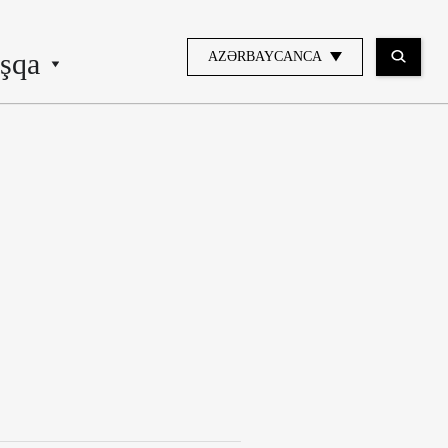
şqa
AZƏRBAYCANCA