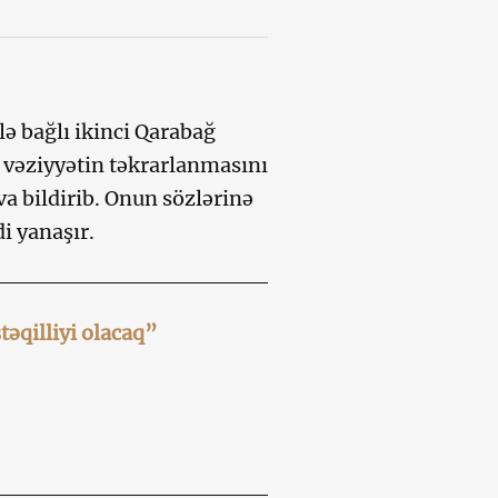
lə bağlı ikinci Qarabağ
 vəziyyətin təkrarlanmasını
a bildirib. Onun sözlərinə
i yanaşır.
əqilliyi olacaq”