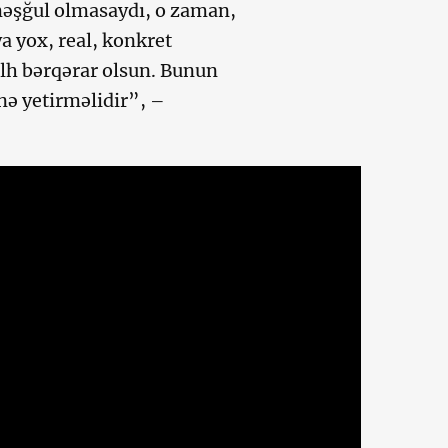
 məşğul olmasaydı, o zaman,
a yox, real, konkret
ülh bərqərar olsun. Bunun
nə yetirməlidir”, –