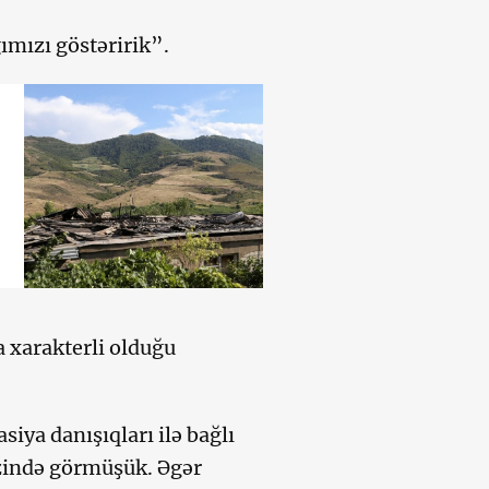
ımızı göstəririk”.
a xarakterli olduğu
siya danışıqları ilə bağlı
rzində görmüşük. Əgər