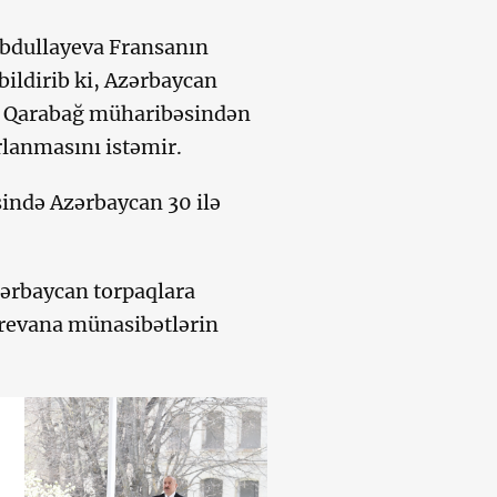
 Abdullayeva Fransanın
ildirib ki, Azərbaycan
nci Qarabağ müharibəsindən
rlanmasını istəmir.
ində Azərbaycan 30 ilə
zərbaycan torpaqlara
erevana münasibətlərin