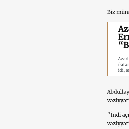
Biz müna
Az
Er
“B
Azərb
ikitə
idi, 
Abdullay
vəziyyət
“İndi açı
vəziyyət