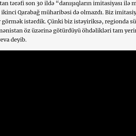
an tərəfi son 30 ildə “danışıqların imitasiyası ilə
, ikinci Qarabağ müharibəsi də olmazdı. Biz imitasiy
r görmək istərdik. Çünki biz istəyiriksə, regionda s
ənistan öz üzərinə götürdüyü öhdəlikləri tam yeri
eva deyib.