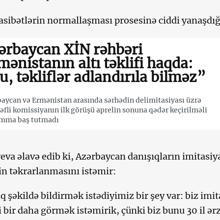
sibətlərin normallaşması prosesinə ciddi yanaşdığ
ərbaycan XİN rəhbəri
mənistanın altı təklifi haqda:
u, təkliflər adlandırıla bilməz”
aycan və Ermənistan arasında sərhədin delimitasiyası üzrə
rəfli komissiyanın ilk görüşü aprelin sonuna qədər keçirilməli
amma baş tutmadı
eva əlavə edib ki, Azərbaycan danışıqların imitasiy
in təkrarlanmasını istəmir:
q şəkildə bildirmək istədiyimiz bir şey var: biz imita
i bir daha görmək istəmirik, çünki biz bunu 30 il ə