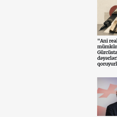
"Ani re
mümkün
Gürcüsta
dəyərlər
qoruyurl