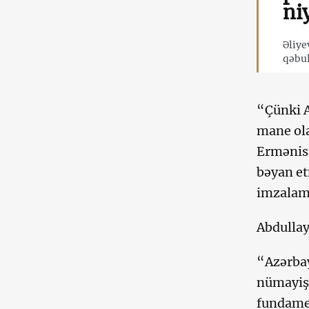
ni
Əliye
qəbul
“Çünki A
mane ola
Ermənist
bəyan et
imzalama
Abdullay
“Azərbay
nümayiş 
fundamen