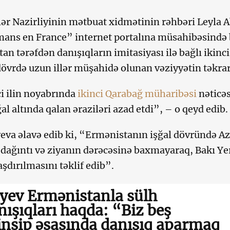
şlər Nazirliyinin mətbuat xidmətinin rəhbəri Leyla
ns en France” internet portalına müsahibəsində b
an tərəfdən danışıqların imitasiyası ilə bağlı iki
dövrdə uzun illər müşahidə olunan vəziyyətin təkra
 ilin noyabrında
ikinci Qarabağ müharibəsi
nəticəs
al altında qalan əraziləri azad etdi”, – o qeyd edib.
eva əlavə edib ki, “Ermənistanın işğal dövründə A
dağıntı və ziyanın dərəcəsinə baxmayaraq, Bakı Y
şdırılmasını təklif edib”.
iyev Ermənistanla sülh
nışıqları haqda: “Biz beş
insip əsasında danışıq aparmaq