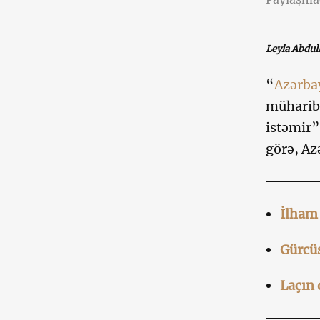
Leyla Abdul
“
Azərba
müharibə
istəmir”
görə, Az
İlham 
Gürcüs
Laçın 