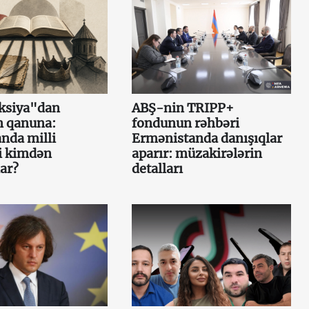
aksiya"dan
ABŞ-nin TRIPP+
 qanuna:
fondunun rəhbəri
nda milli
Ermənistanda danışıqlar
i kimdən
aparır: müzakirələrin
ar?
detalları