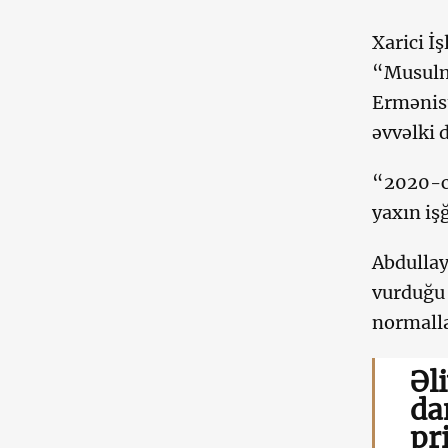
Xarici İ
“Musulma
Ermənist
əvvəlki 
“2020-ci
yaxın işğ
Abdullay
vurduğu 
normalla
Əl
da
pr