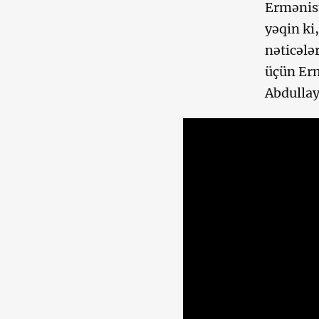
Ermənist
yəqin ki
nəticələ
üçün Erm
Abdullay