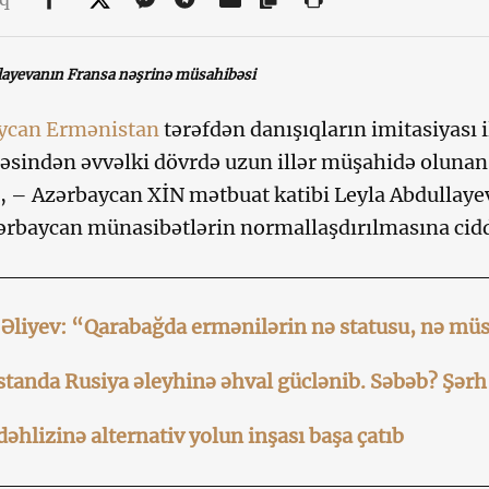
layevanın Fransa nəşrinə müsahibəsi
ycan
Ermənistan
tərəfdən danışıqların imitasiyası i
sindən əvvəlki dövrdə uzun illər müşahidə olunan
, – Azərbaycan XİN mətbuat katibi Leyla Abdullayev
ərbaycan münasibətlərin normallaşdırılmasına cidd
Əliyev: “Qarabağda ermənilərin nə statusu, nə müst
tanda Rusiya əleyhinə əhval güclənib. Səbəb? Şərh
dəhlizinə alternativ yolun inşası başa çatıb