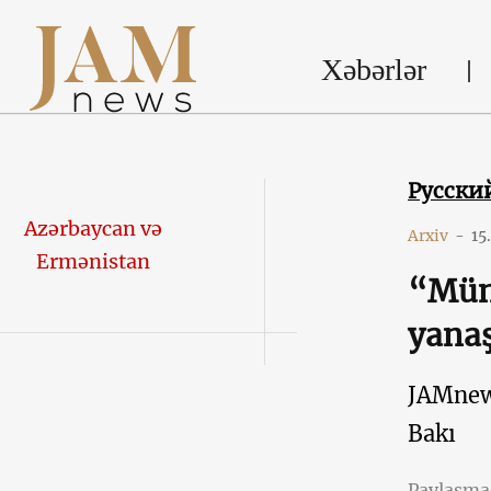
Xəbərlər
Русски
Azərbaycan və
Arxiv
-
15
Ermənistan
“Müna
yanaş
JAMne
Bakı
Paylaşm