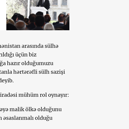
ənistan arasında sülhə
rıldığı üçün biz
ağa hazır olduğumuzu
nla hərtərəfli sülh sazişi
deyib.
i iradəsi mühüm rol oynayır:
adəyə malik ölkə olduğunu
n əsaslanmalı olduğu