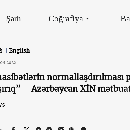
Coğrafiya
Ba
Şərh
й
English
.08.2022
sibətlərin normallaşdırılması p
ırıq” – Azərbaycan XİN mətbuat
ws
aq