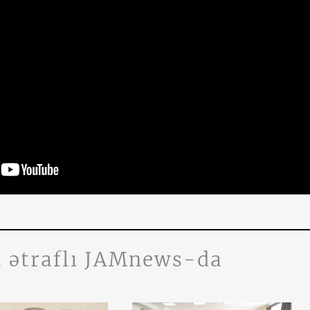
 ətraflı JAMnews-da