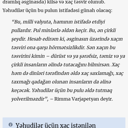
dramlıq əsginasda) kilsə və xaç təsvir olunub.
Yəhudilər üçün bu pulun istifadəsi günah olacaq:
“Bu, milli valyuta, hamının istifadə etdiyi
pullardır. Pul minlərlə əldən keçir. Bu, ən çirkli
şeydir. Hesab edirəm ki, əsginasın üzərində xaçın
təsviri ona qarşı hörmətsizlikdir. Sən xaçın bu
təsvirini kimin – dürüst və ya şərəfsiz, təmiz və ya
çirkli insanların əlində tutacağını bilmirsən. Xaç
həm də dinləri tərəfindən əldə xaç saxlamağı, xaç
taxmağı qadağan olunan insanların da əlinə
keçəcək. Yəhudilər üçün bu pulu əldə tutmaq
yolverilməzdir”, –
Rimma Varjapetyan deyir.
Yəhudilər üçün xaç istənilən