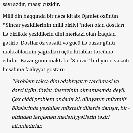
sayı azdır, maaşı cüzidir.
Milli din haqqında bir neçə kitabı Qamlet özünün
“Sincar yezidilərinin milli birliyi”ndən olan dostları
ilə birlikdə yezidilərin dini mərkəzi olan İraqdan
gətirib. Dostlar öz vəsaiti və gücü ilə bazar günü
məktəblərinin şagirdləri üçün kitablar tərcümə
edirlər. Bazar günü məktəbi “Sincar” birliyinin vəsaiti
hesabına fəaliyyət göstərir.
“Problem təkcə dini ədəbiyyatın tərcüməsi və
dərci üçün dövlət dəstəyinin olmamasında deyil.
Çox ciddi problem ondadır ki, dünyanın müxtəlif
ölkələrində yezidilər müxtəlif dillərdə danışır, bir-
birindən fərqlənən mədəniyyətlərin təsiri
altındadırlar.