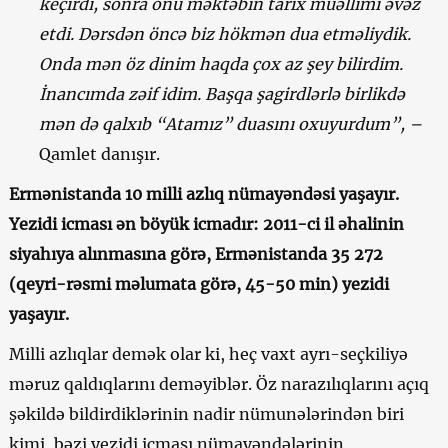
keçirdi, sonra onu məktəbin tarix müəllimi əvəz
etdi. Dərsdən öncə biz hökmən dua etməliydik.
Onda mən öz dinim haqda çox az şey bilirdim.
İnancımda zəif idim. Başqa şagirdlərlə birlikdə
mən də qalxıb “Atamız” duasını oxuyurdum”, –
Qamlet danışır.
Ermənistanda 10 milli azlıq nümayəndəsi yaşayır.
Yezidi icması ən böyük icmadır: 2011-ci il əhalinin
siyahıya alınmasına görə, Ermənistanda 35 272
(qeyri-rəsmi məlumata görə, 45-50 min) yezidi
yaşayır.
Milli azlıqlar demək olar ki, heç vaxt ayrı-seçkiliyə
məruz qaldıqlarını deməyiblər. Öz narazılıqlarını açıq
şəkildə bildirdiklərinin nadir nümunələrindən biri
kimi, bəzi yezidi icması nümayəndələrinin