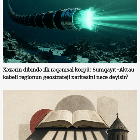
Xəzərin dibində ilk rəqəmsal körpü: Sumqayıt-Aktau
kabeli regionun geostrateji xəritəsini necə dəyişir?