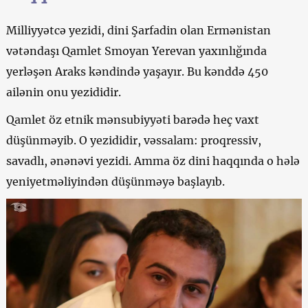
Milliyyətcə yezidi, dini Şarfadin olan Ermənistan
vətəndaşı Qamlet Smoyan Yerevan yaxınlığında
yerləşən Araks kəndində yaşayır. Bu kənddə 450
ailənin onu yezididir.
Qamlet öz etnik mənsubiyyəti barədə heç vaxt
düşünməyib. O yezididir, vəssalam: proqressiv,
savadlı, ənənəvi yezidi. Amma öz dini haqqında o hələ
yeniyetməliyindən düşünməyə başlayıb.