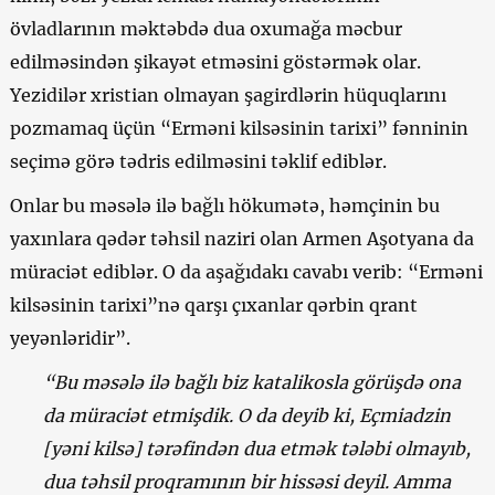
övladlarının məktəbdə dua oxumağa məcbur
edilməsindən şikayət etməsini göstərmək olar.
Yezidilər xristian olmayan şagirdlərin hüquqlarını
pozmamaq üçün “Erməni kilsəsinin tarixi” fənninin
seçimə görə tədris edilməsini təklif ediblər.
Onlar bu məsələ ilə bağlı hökumətə, həmçinin bu
yaxınlara qədər təhsil naziri olan Armen Aşotyana da
müraciət ediblər. O da aşağıdakı cavabı verib: “Erməni
kilsəsinin tarixi”nə qarşı çıxanlar qərbin qrant
yeyənləridir”.
“Bu məsələ ilə bağlı biz katalikosla görüşdə ona
da müraciət etmişdik. O da deyib ki, Eçmiadzin
[yəni kilsə] tərəfindən dua etmək tələbi olmayıb,
dua təhsil proqramının bir hissəsi deyil. Amma