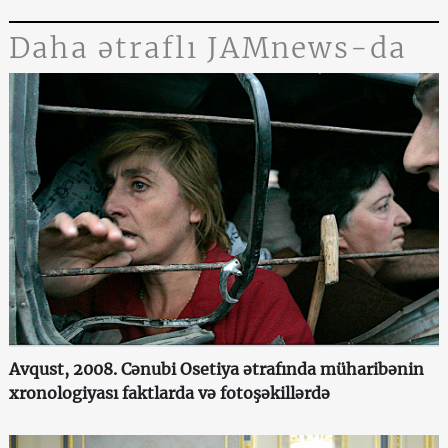
Daha ətraflı JAMnews-da
Avqust, 2008. Cənubi Osetiya ətrafında müharibənin
xronologiyası faktlarda və fotoşəkillərdə