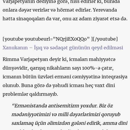
Varjapetyanın dediyinə görə, hiss edirlər ki, burada
onlara dəyər verirlər və hörmət edirlər. Yerevanda
hətta sinaqoqaları da var, onu az adam ziyarət etsə də.
[youtube youtubeurl=”NQrjiEX0QQo” ][/youtube]
Xanukanın – İşıq və sədaqət gününün qeyd edilməsi
Rimma Varjapetyan deyir ki, icmaları mahiyyətcə
dünyəvidir, qarışıq nikahların sayı 100%-ə çatır,
icmanın bütün üzvləri erməni cəmiyyətinə inteqrasiya
olunub. Buna görə də yəhudi icması heç vaxt dini
problemlər qaldırmayıb.
“Ermənistanda antisemitizm yoxdur. Biz öz
mədəniyyətimizi və milli dəyərlərimizi qoruyub
saxlamaq üçün əlimizdən gələni edirik, amma dini