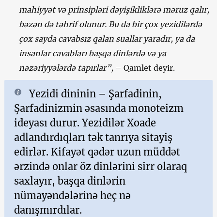
mahiyyət və prinsipləri dəyişikliklərə məruz qalır,
bəzən də təhrif olunur. Bu da bir çox yezidilərdə
çox sayda cavabsız qalan suallar yaradır, ya da
insanlar cavabları başqa dinlərdə və ya
nəzəriyyələrdə tapırlar”,
– Qamlet deyir.
Yezidi dininin – Şarfadinin,
Şarfadinizmin əsasında monoteizm
ideyası durur. Yezidilər Xoade
adlandırdıqları tək tanrıya sitayiş
edirlər. Kifayət qədər uzun müddət
ərzində onlar öz dinlərini sirr olaraq
saxlayır, başqa dinlərin
nümayəndələrinə heç nə
danışmırdılar.