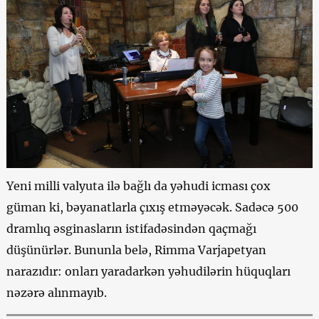
Yeni milli valyuta ilə bağlı da yəhudi icması çox
güman ki, bəyanatlarla çıxış etməyəcək. Sadəcə 500
dramlıq əsginasların istifadəsindən qaçmağı
düşünürlər. Bununla belə, Rimma Varjapetyan
narazıdır: onları yaradarkən yəhudilərin hüquqları
nəzərə alınmayıb.