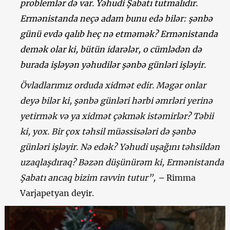
problemlər də var. Yəhudi Şabatı tutmalıdır.
Ermənistanda neçə adam bunu edə bilər: şənbə
günü evdə qalıb heç nə etməmək? Ermənistanda
demək olar ki, bütün idarələr, o cümlədən də
burada işləyən yəhudilər şənbə günləri işləyir.
Övladlarımız orduda xidmət edir. Məgər onlar
deyə bilər ki, şənbə günləri hərbi əmrləri yerinə
yetirmək və ya xidmət çəkmək istəmirlər? Təbii
ki, yox. Bir çox təhsil müəssisələri də şənbə
günləri işləyir. Nə edək? Yəhudi uşağını təhsildən
uzaqlaşdıraq? Bəzən düşünürəm ki, Ermənistanda
Şabatı ancaq bizim ravvin tutur”, –
Rimma
Varjapetyan deyir.