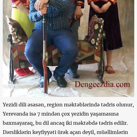
Yezidi dili əsasən, region məktəblərində tədris olunur,
Yerevanda isə 7 mindən çox yezidin yaşamasına
baxmayaraq, bu dil ancaq iki məktəbdə tədris edilir.
Dərsliklərin keyfiyyəti ürək açan deyil, müəllimlərin