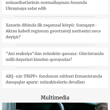
münasibətlərinin normallaşması fonunda
Ukraynaya səfər edib
Xəzərin dibində ilk rəqəmsal körpü: Sumqayıt-
Aktau kabeli regionun geostrateji xəritəsini necə
dəyişir?
"Ani reaksiya"dan mümkün qanuna: Gürcüstanda
milli dəyərləri kimdən qoruyurlar?
ABŞ-nin TRIPP+ fondunun rəhbəri Ermənistanda
danışıqlar aparır: müzakirələrin detalları
Multimedia