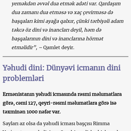
yeməkdən əvvəl dua etmək adəti var. Qardaşım
dua zamanı dua etməsə və xaç çevirməsə də
başqaları kimi ayağa qalxır, çünki tərbiyəli adam
təkcə öz dini və inancları deyil, həm də
başqalarının dini və inanclarına hörmət
etməlidir”, –
Qamlet deyir.
Yəhudi dini: Dünyəvi icmanın dini
problemləri
Ermənistanın yəhudi icmasında rəsmi məlumatlara
görə, cəmi 127, qeyri-rəsmi məlumatlara görə isə
təxminən 1000 nəfər var.
Sayları az olsa da yəhudi icması başçısı Rimma