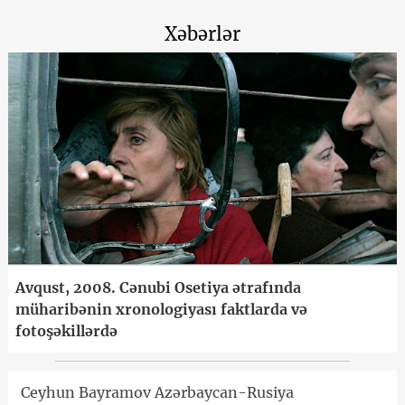
Xəbərlər
Avqust, 2008. Cənubi Osetiya ətrafında
müharibənin xronologiyası faktlarda və
fotoşəkillərdə
Ceyhun Bayramov Azərbaycan-Rusiya