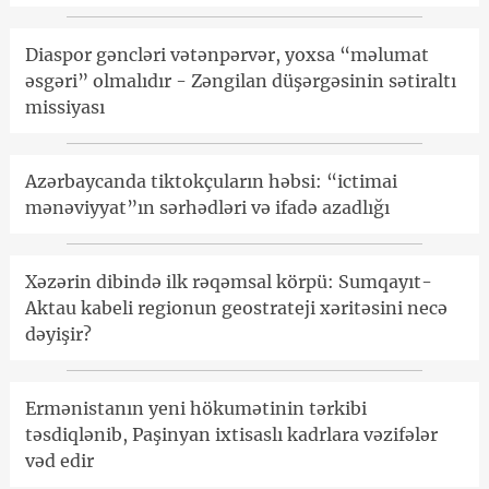
Diaspor gəncləri vətənpərvər, yoxsa “məlumat
əsgəri” olmalıdır - Zəngilan düşərgəsinin sətiraltı
missiyası
Azərbaycanda tiktokçuların həbsi: “ictimai
mənəviyyat”ın sərhədləri və ifadə azadlığı
Xəzərin dibində ilk rəqəmsal körpü: Sumqayıt-
Aktau kabeli regionun geostrateji xəritəsini necə
dəyişir?
Ermənistanın yeni hökumətinin tərkibi
təsdiqlənib, Paşinyan ixtisaslı kadrlara vəzifələr
vəd edir