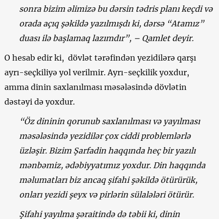
sonra bizim əlimizə bu dərsin tədris planı keçdi və
orada açıq şəkildə yazılmışdı ki, dərsə “Atamız”
duası ilə başlamaq lazımdır”, – Qamlet deyir.
O hesab edir ki, dövlət tərəfindən yezidilərə qarşı
ayrı-seçkiliyə yol verilmir. Ayrı-seçkilik yoxdur,
amma dinin saxlanılması məsələsində dövlətin
dəstəyi də yoxdur.
“Öz dininin qorunub saxlanılması və yayılması
məsələsində yezidilər çox ciddi problemlərlə
üzləşir. Bizim Şarfadin haqqında heç bir yazılı
mənbəmiz, ədəbiyyatımız yoxdur. Din haqqında
məlumatları biz ancaq şifahi şəkildə ötürürük,
onları yezidi şeyx və pirlərin sülalələri ötürür.
Şifahi yayılma şəraitində də təbii ki, dinin