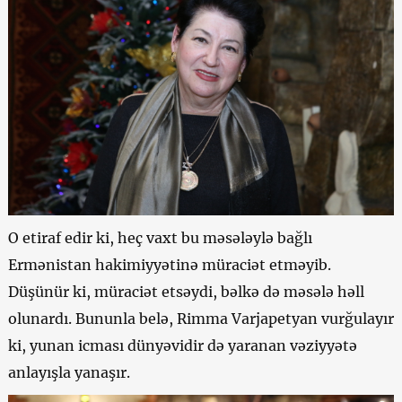
O etiraf edir ki, heç vaxt bu məsələylə bağlı
Ermənistan hakimiyyətinə müraciət etməyib.
Düşünür ki, müraciət etsəydi, bəlkə də məsələ həll
olunardı. Bununla belə, Rimma Varjapetyan vurğulayır
ki, yunan icması dünyəvidir də yaranan vəziyyətə
anlayışla yanaşır.