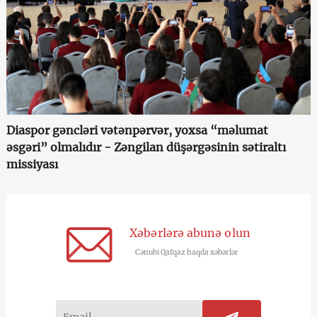
Diaspor gəncləri vətənpərvər, yoxsa “məlumat
əsgəri” olmalıdır - Zəngilan düşərgəsinin sətiraltı
missiyası
Xəbərlərə abunə olun
Cənubi Qafqaz haqda xəbərlər