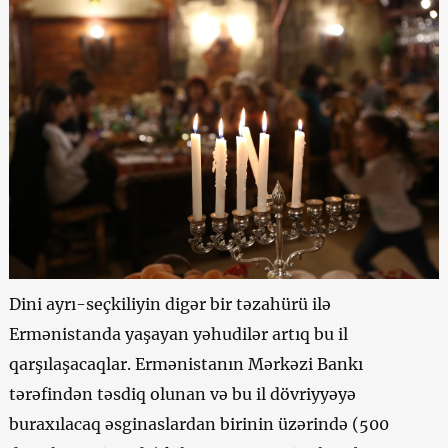
Dini ayrı-seçkiliyin digər bir təzahürü ilə
Ermənistanda yaşayan yəhudilər artıq bu il
qarşılaşacaqlar. Ermənistanın Mərkəzi Bankı
tərəfindən təsdiq olunan və bu il dövriyyəyə
buraxılacaq əsginaslardan birinin üzərində (500