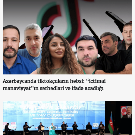
Azərbaycanda tiktokçuların həbsi: “ictimai
mənəviyyat”ın sərhədləri və ifadə azadlığı