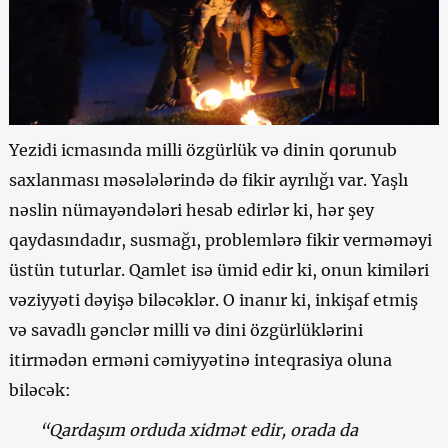
Yezidi icmasında milli özgürlük və dinin qorunub
saxlanması məsələlərində də fikir ayrılığı var. Yaşlı
nəslin nümayəndələri hesab edirlər ki, hər şey
qaydasındadır, susmağı, problemlərə fikir verməməyi
üstün tuturlar. Qamlet isə ümid edir ki, onun kimiləri
vəziyyəti dəyişə biləcəklər. O inanır ki, inkişaf etmiş
və savadlı gənclər milli və dini özgürlüklərini
itirmədən erməni cəmiyyətinə inteqrasiya oluna
biləcək:
“Qardaşım orduda xidmət edir, orada da