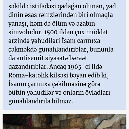
şəkildə istifadəsi qadağan olunan, yad
dinin əsas rəmzlərindən biri olmaqla
yanaşı, həm də ölüm və əzabın
simvoludur. 1500 ildən çox müddət
ərzində yəhudiləri İsanı çarmıxa
çəkməkdə günahlandırıblar, bununla
da antisemit siyasətə bəraət
qazandırıblar. Ancaq 1965-ci ildə
Roma-katolik kilsəsi bəyan edib ki,
İsanın çarmıxa çəkilməsinə görə
bütün yəhudilər və onların övladları
günahlandırıla bilməz.