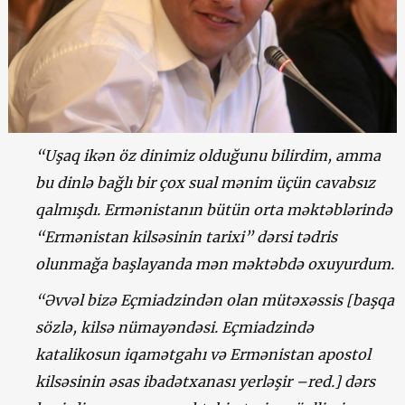
“Uşaq ikən öz dinimiz olduğunu bilirdim, amma
bu dinlə bağlı bir çox sual mənim üçün cavabsız
qalmışdı. Ermənistanın bütün orta məktəblərində
“Ermənistan kilsəsinin tarixi” dərsi tədris
olunmağa başlayanda mən məktəbdə oxuyurdum.
“Əvvəl bizə Eçmiadzindən olan mütəxəssis [başqa
sözlə, kilsə nümayəndəsi. Eçmiadzində
katalikosun iqamətgahı və Ermənistan apostol
kilsəsinin əsas ibadətxanası yerləşir –red.] dərs