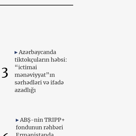
Azərbaycanda
tiktokçuların həbsi:
3
“ictimai
mənəviyyat”ın
sərhədləri və ifadə
azadlığı
ABŞ-nin TRIPP+
fondunun rəhbəri
Ermənistanda