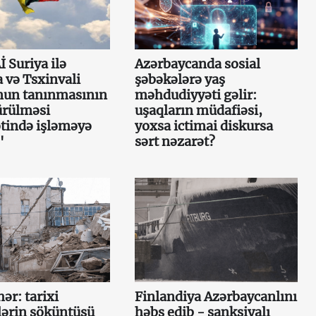
İ Suriya ilə
Azərbaycanda sosial
 və Tsxinvali
şəbəkələrə yaş
nun tanınmasının
məhdudiyyəti gəlir:
ürülməsi
uşaqların müdafiəsi,
tində işləməyə
yoxsa ictimai diskursa
"
sərt nəzarət?
ər: tarixi
Finlandiya Azərbaycanlını
lərin söküntüsü
həbs edib - sanksiyalı