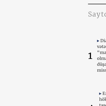
Sayt
Di
vətə
1
“mə
olma
düşə
miss
E
hök
təs