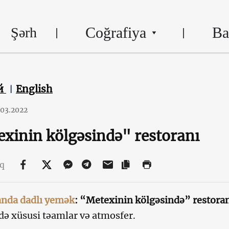
Coğrafiya
Ba
Şərh
й
English
.03.2022
xinin kölgəsində" restoranı
aq
anda dadlı yemək
: “Metexinin kölgəsində” restoran
də xüsusi təamlar və atmosfer.