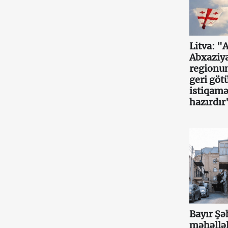
Litva: "A
Abxaziya
regionu
geri göt
istiqamə
hazırdır
Bayır Şəh
məhəllə