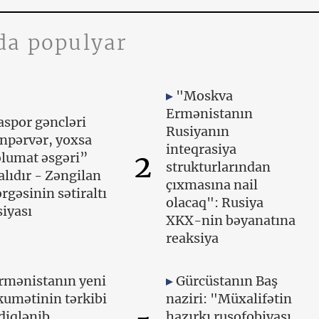
da populyar
"Moskva
Ermənistanın
aspor gəncləri
Rusiyanın
npərvər, yoxsa
inteqrasiya
2
lumat əsgəri”
strukturlarından
lıdır - Zəngilan
çıxmasına nail
rgəsinin sətiraltı
olacaq": Rusiya
iyası
XKX-nin bəyanatına
reaksiya
rmənistanın yeni
Gürcüstanın Baş
umətinin tərkibi
naziri: "Müxalifətin
diqlənib,
hazırkı rusofobiyası