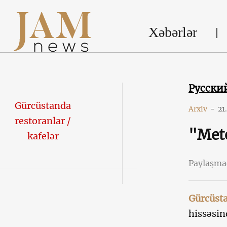
Xəbərlər
Русски
Gürcüstanda
Arxiv
-
21
restoranlar /
"Mete
kafelər
Paylaşm
Gürcüst
hissəsin