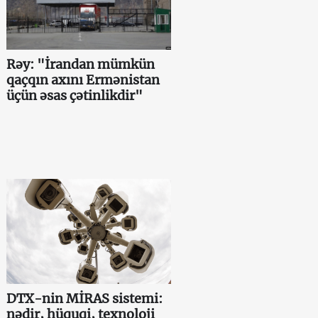
Rəy: "İrandan mümkün
qaçqın axını Ermənistan
üçün əsas çətinlikdir"
DTX-nin MİRAS sistemi:
nədir, hüquqi, texnoloji