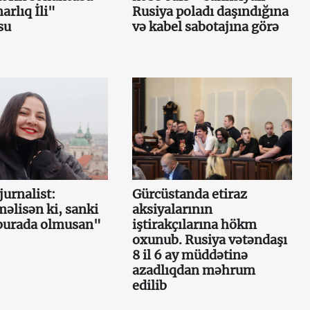
rlıq İli"
Rusiya poladı daşındığına
su
və kabel sabotajına görə
urnalist:
Gürcüstanda etiraz
lisən ki, sanki
aksiyalarının
burada olmusan"
iştirakçılarına hökm
oxunub. Rusiya vətəndaşı
8 il 6 ay müddətinə
azadlıqdan məhrum
edilib