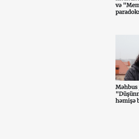
və "Mema
paradok
Məhbus j
"Düşünmə
həmişə 