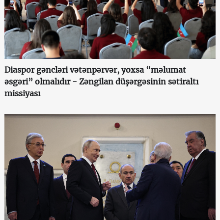
Diaspor gəncləri vətənpərvər, yoxsa “məlumat
əsgəri” olmalıdır - Zəngilan düşərgəsinin sətiraltı
missiyası