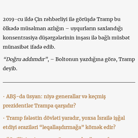
2019-cu ildə Çin rəhbərliyi ilə görüşdə Tramp bu
ölkədə müsəlman azlığın – uyqurların saxlandığı
konsentrasiya düşərgələrinin inşası ilə bağlı müsbət
münasibət ifadə edib.
“Doğru addımdır”
, – Boltonun yazdığına görə, Tramp
deyib.
•
ABŞ-da üsyan: niyə generallar və keçmiş
prezidentlər Trampa qarşıdır?
•
Tramp fələstin dövləti yaradır, yoxsa İsrailə işğal
etdiyi əraziləri “leqallaşdırmağa” kömək edir?