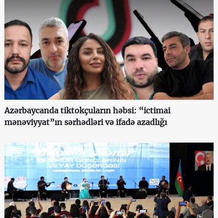
Azərbaycanda tiktokçuların həbsi: “ictimai
mənəviyyat”ın sərhədləri və ifadə azadlığı