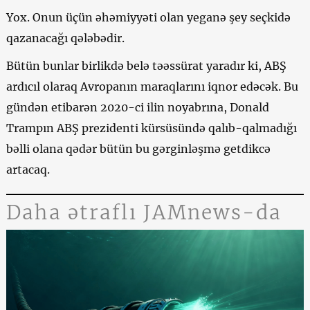
Yox. Onun üçün əhəmiyyəti olan yeganə şey seçkidə
qazanacağı qələbədir.
Bütün bunlar birlikdə belə təəssürat yaradır ki, ABŞ
ardıcıl olaraq Avropanın maraqlarını iqnor edəcək. Bu
gündən etibarən 2020-ci ilin noyabrına, Donald
Trampın ABŞ prezidenti kürsüsündə qalıb-qalmadığı
bəlli olana qədər bütün bu gərginləşmə getdikcə
artacaq.
Daha ətraflı JAMnews-da