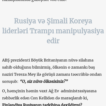
Rusiya və Şimali Koreya
liderləri Trampı manipulyasiya
edir
ABŞ prezidenti Böyük Britaniyanın nüvə silahına
sahib olduğunu bilmirmiş, ölkənin o zamankı baş
naziri Tereza Mey ilə görüşü zamanı təəccüblə ondan
soruşub:
“O, siz nüvə ölkəsisiniz?”
O, həmçinin həmin vaxt Ağ Ev administrasiyasına
rəhbərlik edən Con Kellidən də maraqlanıb ki,
Finlandiya Rusiyanın tərkibinə daxildirmi?