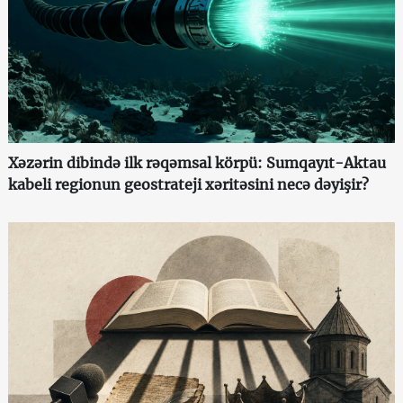
Xəzərin dibində ilk rəqəmsal körpü: Sumqayıt-Aktau
kabeli regionun geostrateji xəritəsini necə dəyişir?