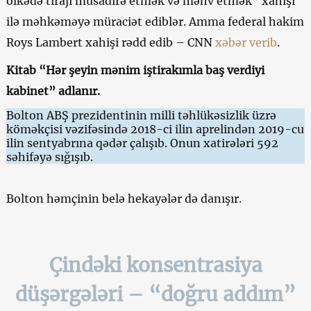
ölkədə tirajı müsadirə etmək və məhv etmək” xahişi
ilə məhkəməyə müraciət ediblər. Amma federal hakim
Roys Lambert xahişi rədd edib – CNN
xəbər verib
.
Kitab “Hər şeyin mənim iştirakımla baş verdiyi
kabinet” adlanır.
Bolton ABŞ prezidentinin milli təhlükəsizlik üzrə
köməkçisi vəzifəsində 2018-ci ilin aprelindən 2019-cu
ilin sentyabrına qədər çalışıb. Onun xatirələri 592
səhifəyə sığışıb.
Bolton həmçinin belə hekayələr də danışır.
Çindəki konsentrasiya
düşərgələri – “doğru addım”