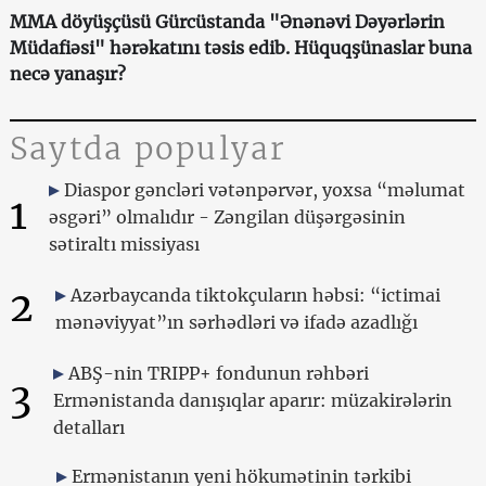
MMA döyüşçüsü Gürcüstanda "Ənənəvi Dəyərlərin
Müdafiəsi" hərəkatını təsis edib. Hüquqşünaslar buna
necə yanaşır?
Saytda populyar
Diaspor gəncləri vətənpərvər, yoxsa “məlumat
1
əsgəri” olmalıdır - Zəngilan düşərgəsinin
sətiraltı missiyası
2
Azərbaycanda tiktokçuların həbsi: “ictimai
mənəviyyat”ın sərhədləri və ifadə azadlığı
ABŞ-nin TRIPP+ fondunun rəhbəri
3
Ermənistanda danışıqlar aparır: müzakirələrin
detalları
Ermənistanın yeni hökumətinin tərkibi