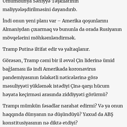
Ümumdünya Səhiyyə Təşkilatının
maliyyələşdirilməsini dayandırıb.
İndi onun yeni planı var – Amerika qoşunlarını
Almaniydan çıxarmaq və bununla da orada Rusiyanın
mövqelərini möhkəmləndirmək.
Tramp Putinə iltifat edir və yaltaqlanır.
Görəsən, Tramp cəmi bir il əvvəl Çin liderinə ümid
bağlaması ilə indi Amerikada koronavirus
pandemiyasının fəlakətli nəticələrinə görə
məsuliyyəti yükləmək istədiyi Çinə qarşı hücum
həyata keçirməsi arasında ziddiyyəti görürmü?
Trampı mümkün fəsadlar narahat edirmi? Və ya onun
haqqında dünyanın nə düşündüyü? Yaxud da ABŞ
konstitusiyasının nə diktə etdiyi?