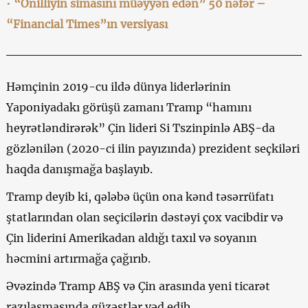
•
“Onilliyin simasını müəyyən edən” 50 nəfər –
“Financial Times”ın versiyası
Həmçinin 2019-cu ildə dünya liderlərinin
Yaponiyadakı görüşü zamanı Tramp “hamını
heyrətləndirərək” Çin lideri Si Tszinpinlə ABŞ-da
gözlənilən (2020-ci ilin payızında) prezident seçkiləri
haqda danışmağa başlayıb.
Tramp deyib ki, qələbə üçün ona kənd təsərrüfatı
ştatlarından olan seçicilərin dəstəyi çox vacibdir və
Çin liderini Amerikadan aldığı taxıl və soyanın
həcmini artırmağa çağırıb.
Əvəzində Tramp ABŞ və Çin arasında yeni ticarət
razılaşmasında güzəştlər vəd edib.