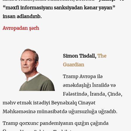
“məxfi informasiyanı sanksiyadan kənar yayan”
insan adlandırıb.
Avropadan şərh
Simon Tisdall,
The
Guardian
Tramp Avropa ilə
əməkdaşlığı İsraildə və
Fələstində, İranda, Çində,
məhv etmək istədiyi Beynəlxalq Cinayət
Məhkəməsinə münasibətdə uğursuzluğa uğradıb.
Tramp qorxunc pandemiyanın qızğın çağında