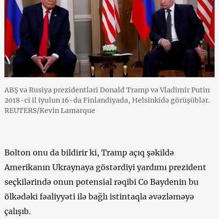
ABŞ və Rusiya prezidentləri Donald Tramp və Vladimir Putin
2018-ci il iyulun 16-da Finlandiyada, Helsinkidə görüşüblər.
REUTERS/Kevin Lamarque
Bolton onu da bildirir ki, Tramp açıq şəkildə
Amerikanın Ukraynaya göstərdiyi yardımı prezident
seçkilərində onun potensial rəqibi Co Baydenin bu
ölkədəki fəaliyyəti ilə bağlı istintaqla əvəzləməyə
çalışıb.