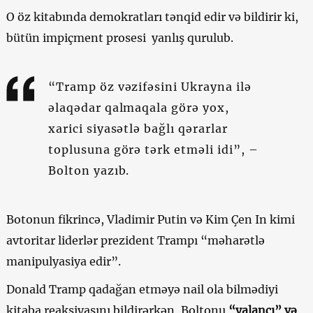
O öz kitabında demokratları tənqid edir və bildirir ki,
bütün impiçment prosesi yanlış qurulub.
“Tramp öz vəzifəsini Ukrayna ilə
əlaqədar qalmaqala görə yox,
xarici siyasətlə bağlı qərarlar
toplusuna görə tərk etməli idi”, –
Bolton yazıb.
Botonun fikrincə, Vladimir Putin və Kim Çen In kimi
avtoritar liderlər prezident Trampı “məharətlə
manipulyasiya edir”.
Donald Tramp qadağan etməyə nail ola bilmədiyi
kitaba reaksiyasını bildirərkən, Boltonu
“yalançı” və