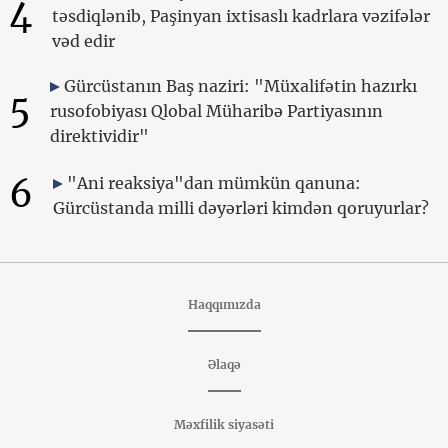
4
təsdiqlənib, Paşinyan ixtisaslı kadrlara vəzifələr
vəd edir
Gürcüstanın Baş naziri: "Müxalifətin hazırkı
5
rusofobiyası Qlobal Müharibə Partiyasının
direktividir"
6
"Ani reaksiya"dan mümkün qanuna:
Gürcüstanda milli dəyərləri kimdən qoruyurlar?
Haqqımızda
Əlaqə
Məxfilik siyasəti