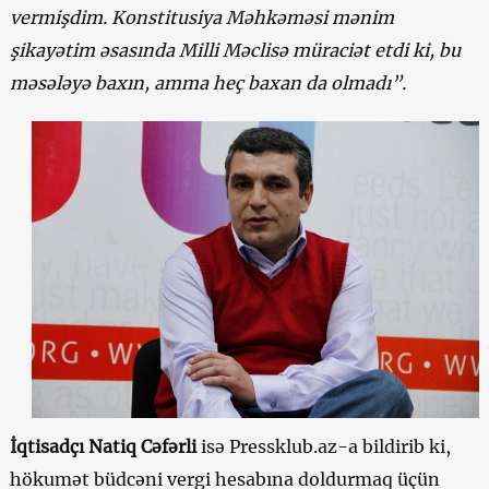
vermişdim. Konstitusiya Məhkəməsi mənim
şikayətim əsasında Milli Məclisə müraciət etdi ki, bu
məsələyə baxın, amma heç baxan da olmadı”.
İqtisadçı Natiq Cəfərli
isə Pressklub.az-a bildirib ki,
hökumət büdcəni vergi hesabına doldurmaq üçün