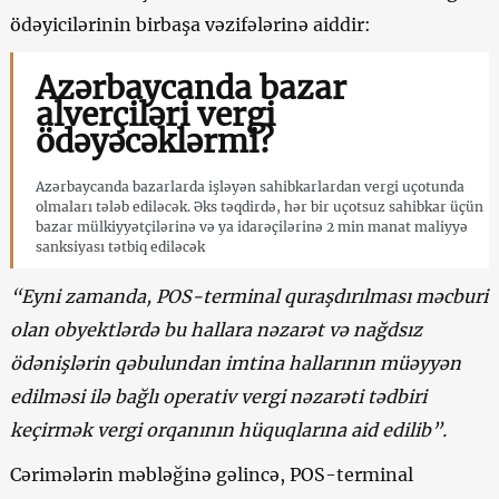
ödəyicilərinin birbaşa vəzifələrinə aiddir:
Azərbaycanda bazar
alverçiləri vergi
ödəyəcəklərmi?
Azərbaycanda bazarlarda işləyən sahibkarlardan vergi uçotunda
olmaları tələb ediləcək. Əks təqdirdə, hər bir uçotsuz sahibkar üçün
bazar mülkiyyətçilərinə və ya idarəçilərinə 2 min manat maliyyə
sanksiyası tətbiq ediləcək
“Eyni zamanda, POS-terminal quraşdırılması məcburi
olan obyektlərdə bu hallara nəzarət və nağdsız
ödənişlərin qəbulundan imtina hallarının müəyyən
edilməsi ilə bağlı operativ vergi nəzarəti tədbiri
keçirmək vergi orqanının hüquqlarına aid edilib”.
Cərimələrin məbləğinə gəlincə, POS-terminal