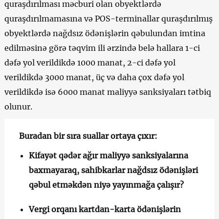
quraşdırılması məcburi olan obyektlərdə
quraşdırılmamasına və POS-terminallar quraşdırılmış
obyektlərdə nağdsız ödənişlərin qəbulundan imtina
edilməsinə görə təqvim ili ərzində belə hallara 1-ci
dəfə yol verildikdə 1000 manat, 2-ci dəfə yol
verildikdə 3000 manat, üç və daha çox dəfə yol
verildikdə isə 6000 manat maliyyə sanksiyaları tətbiq
olunur.
Buradan bir sıra suallar ortaya çıxır:
Kifayət qədər ağır maliyyə sanksiyalarına
baxmayaraq, sahibkarlar nağdsız ödənişləri
qəbul etməkdən niyə yayınmağa çalışır?
Vergi orqanı kartdan-karta ödənişlərin