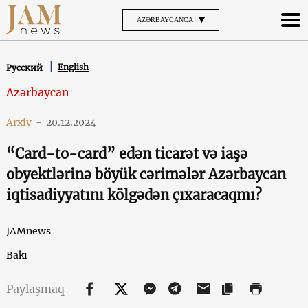
AZƏRBAYCANCA
English
Русский
Azərbaycan
Arxiv
-
20.12.2024
“Card-to-card” edən ticarət və iaşə
obyektlərinə böyük cərimələr Azərbaycan
iqtisadiyyatını kölgədən çıxaracaqmı?
JAMnews
Bakı
Paylaşmaq