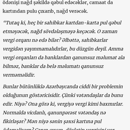
ödənişi nağd şəkildə qəbul edəcəklər, camaat da
kartından pulu çıxarıb, nağd verəcək.
“Tutaq ki, heç bir sahibkar kartdan-karta pul qəbul
etməyəcək, nağd sövdələşməyə keçəcək. O zaman
vergi orqanı nə edə bilər? Əlbəttə, sahibkarlar
vergidən yayınmamalıdırlar, bu düzgün deyil. Amma
vergi orqanları da banklardan qanunsuz məlumat ala
bilməz, banklar da belə məlumatı qanunsuz
verməməlidir.
Bunlar bütünlüklə Azərbaycanda ciddi bir problemin
olduğunun göstəricisidir. Çünki vətəndaşlar da bunu
edir. Niyə? Ona görə ki, vergiyə vergi kimi baxmır
lar
.
Normalda vicdanlı, qanunpərəst vətəndaş nə
fikirləşər? Mən niyə sənin şəxsi kartına pul
ödəməliyəm? Canın çıxsın, dövlətin vergisini ver.