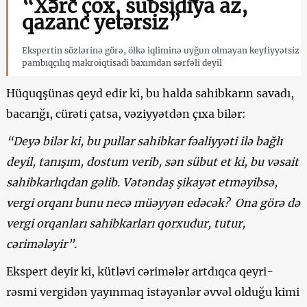
“Xərc çox, subsidiya az,
qazanc yetərsiz”
Ekspertin sözlərinə görə, ölkə iqliminə uyğun olmayan keyfiyyətsiz
pambıqçılıq makroiqtisadi baxımdan sərfəli deyil
Hüquqşünas qeyd edir ki, bu halda sahibkarın savadı,
bacarığı, cürəti çatsa, vəziyyətdən çıxa bilər:
“Deyə bilər ki, bu pullar sahibkar fəaliyyəti ilə bağlı
deyil, tanışım, dostum verib, sən sübut et ki, bu vəsait
sahibkarlıqdan gəlib. Vətəndaş şikayət etməyibsə,
vergi orqanı bunu necə müəyyən edəcək? Ona görə də
vergi orqanları sahibkarları qorxudur, tutur,
cərimələyir”.
Ekspert deyir ki, kütləvi cərimələr artdıqca qeyri-
rəsmi vergidən yayınmaq istəyənlər əvvəl olduğu kimi