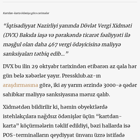
Kartdan-karta ödənişə görə cərimələr
“İqtisadiyyat Nazirliyi yanında Dövlət Vergi Xidməti
(DVX) Bakıda iaşə və pərakəndə ticarət fəaliyyəti ilə
məşğul olan daha 467 vergi ödəyicisinə maliyyə
sanksiyaları tətbiq edib…”
DVX bu ilin 29 oktyabr tarixindən etibarən az qala hər
gün belə xəbərlər yayır. Pressklub.az-ın
araşdırmasına
görə, iki ay yarım ərzində 3000-ə qədər
sahibkar maliyyə sanksiyasına məruz qalıb.
Xidmətdən bildirilir ki, həmin obyektlərdə
istehlakçılara nağdsız ödənişlər üçün “kartdan-
karta” köçürmələrin təklif edildiyi, bəzi hallarda isə
POS-terminalların qeydiyyat ünvanı üzrə istifadə