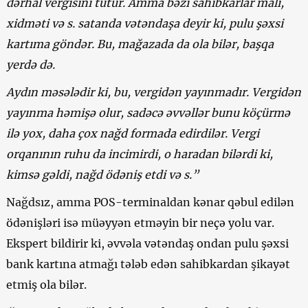
dərhal vergisini tutur. Amma bəzi sahibkarlar malı,
xidməti və s. satanda vətəndaşa deyir ki, pulu şəxsi
kartıma göndər. Bu, mağazada da ola bilər, başqa
yerdə də.
Aydın məsələdir ki, bu, vergidən yayınmadır. Vergidən
yayınma həmişə olur, sadəcə əvvəllər bunu köçürmə
ilə yox, daha çox nağd formada edirdilər. Vergi
orqanının ruhu da incimirdi, o haradan bilərdi ki,
kimsə gəldi, nağd ödəniş etdi və s.”
Nağdsız, amma POS-terminaldan kənar qəbul edilən
ödənişləri isə müəyyən etməyin bir neçə yolu var.
Ekspert bildirir ki, əvvəla vətəndaş ondan pulu şəxsi
bank kartına atmağı tələb edən sahibkardan şikayət
etmiş ola bilər.