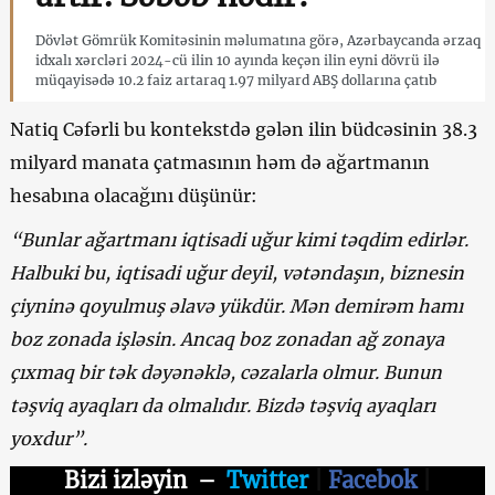
Dövlət Gömrük Komitəsinin məlumatına görə, Azərbaycanda ərzaq
idxalı xərcləri 2024-cü ilin 10 ayında keçən ilin eyni dövrü ilə
müqayisədə 10.2 faiz artaraq 1.97 milyard ABŞ dollarına çatıb
Natiq Cəfərli bu kontekstdə gələn ilin büdcəsinin 38.3
milyard manata çatmasının həm də ağartmanın
hesabına olacağını düşünür:
“Bunlar ağartmanı iqtisadi uğur kimi təqdim edirlər.
Halbuki bu, iqtisadi uğur deyil, vətəndaşın, biznesin
çiyninə qoyulmuş əlavə yükdür. Mən demirəm hamı
boz zonada işləsin. Ancaq boz zonadan ağ zonaya
çıxmaq bir tək dəyənəklə, cəzalarla olmur.
Bunun
təşviq ayaqları da olmalıdır. Bizdə təşviq ayaqları
yoxdur
”.
Bizi izləyin
–
Twitter
|
Facebok
|