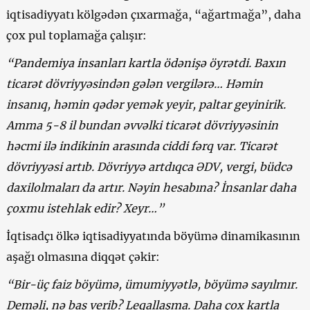
iqtisadiyyatı kölgədən çıxarmağa, “ağartmağa”, daha
çox pul toplamağa çalışır:
“Pandemiya insanları kartla ödənişə öyrətdi. Baxın
ticarət dövriyyəsindən gələn vergilərə… Həmin
insanıq, həmin qədər yemək yeyir, paltar geyinirik.
Amma 5-8 il bundan əvvəlki ticarət dövriyyəsinin
həcmi ilə indikinin arasında ciddi fərq var. Ticarət
dövriyyəsi artıb. Dövriyyə artdıqca ƏDV, vergi, büdcə
daxilolmaları da artır. Nəyin hesabına? İnsanlar daha
çoxmu istehlak edir? Xeyr…”
İqtisadçı ölkə iqtisadiyyatında böyümə dinamikasının
aşağı olmasına diqqət çəkir:
“Bir-üç faiz böyümə, ümumiyyətlə, böyümə sayılmır.
Deməli, nə baş verib? Leqallaşma. Daha çox kartla