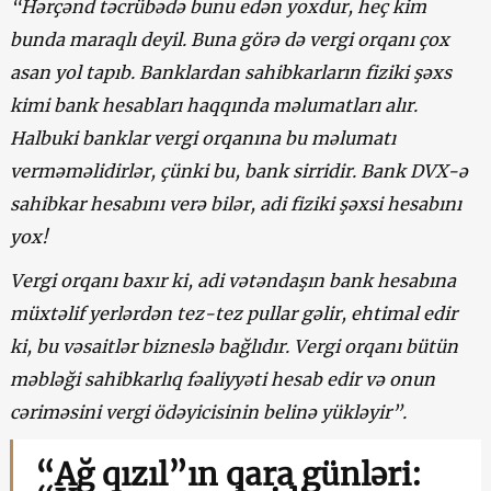
“Hərçənd təcrübədə bunu edən yoxdur, heç kim
bunda maraqlı deyil. Buna görə də vergi orqanı çox
asan yol tapıb. Banklardan sahibkarların fiziki şəxs
kimi bank hesabları haqqında məlumatları alır.
Halbuki banklar vergi orqanına bu məlumatı
verməməlidirlər, çünki bu, bank sirridir. Bank DVX-ə
sahibkar hesabını verə bilər, adi fiziki şəxsi hesabını
yox!
Vergi orqanı baxır ki, adi vətəndaşın bank hesabına
müxtəlif yerlərdən tez-tez pullar gəlir, ehtimal edir
ki, bu vəsaitlər bizneslə bağlıdır. Vergi orqanı bütün
məbləği sahibkarlıq fəaliyyəti hesab edir və onun
cəriməsini vergi ödəyicisinin belinə yükləyir”.
“Ağ qızıl”ın qara günləri: