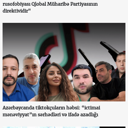
rusofobiyası Qlobal Müharibə Partiyasının
direktividir"
Azərbaycanda tiktokçuların həbsi: “ictimai
mənəviyyat”ın sərhədləri və ifadə azadlığı