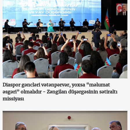
Diaspor gəncləri vətənpərvər, yoxsa “məlumat
əsgəri” olmalıdır - Zəngilan düşərgəsinin sətiraltı
missiyası