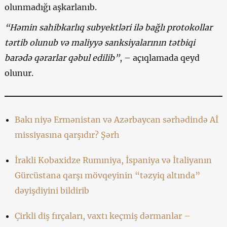
olunmadığı aşkarlanıb.
“Həmin sahibkarlıq subyektləri ilə bağlı protokollar
tərtib olunub və maliyyə sanksiyalarının tətbiqi
barədə qərarlar qəbul edilib”
, – açıqlamada qeyd
olunur.
Bakı niyə Ermənistan və Azərbaycan sərhədində Aİ
missiyasına qarşıdır? Şərh
İrakli Kobaxidze Rumıniya, İspaniya və İtaliyanın
Gürcüstana qarşı mövqeyinin “təzyiq altında”
dəyişdiyini bildirib
Çirkli diş fırçaları, vaxtı keçmiş dərmanlar –