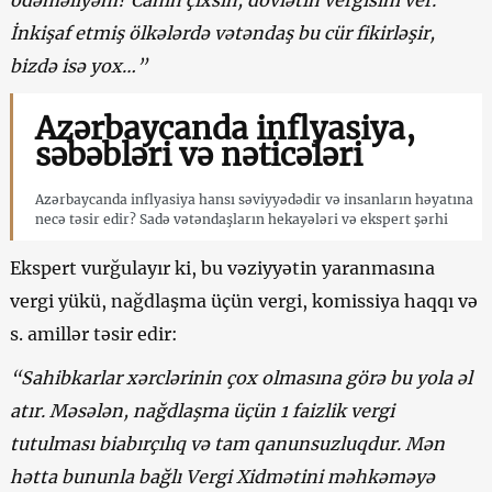
İnkişaf etmiş ölkələrdə vətəndaş bu cür fikirləşir,
bizdə isə yox…”
Azərbaycanda inflyasiya,
səbəbləri və nəticələri
Azərbaycanda inflyasiya hansı səviyyədədir və insanların həyatına
necə təsir edir? Sadə vətəndaşların hekayələri və ekspert şərhi
Ekspert vurğulayır ki, bu vəziyyətin yaranmasına
vergi yükü, nağdlaşma üçün vergi, komissiya haqqı və
s. amillər təsir edir:
“Sahibkarlar xərclərinin çox olmasına görə bu yola əl
atır. Məsələn, nağdlaşma üçün 1 faizlik vergi
tutulması biabırçılıq və tam qanunsuzluqdur. Mən
hətta bununla bağlı Vergi Xidmətini məhkəməyə