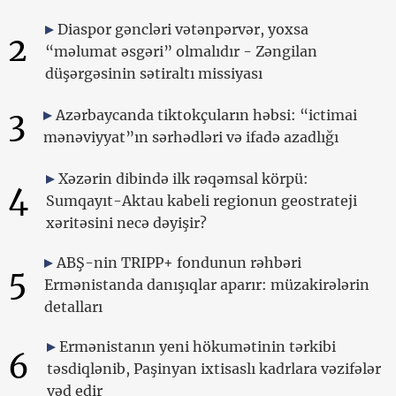
Diaspor gəncləri vətənpərvər, yoxsa
2
“məlumat əsgəri” olmalıdır - Zəngilan
düşərgəsinin sətiraltı missiyası
3
Azərbaycanda tiktokçuların həbsi: “ictimai
mənəviyyat”ın sərhədləri və ifadə azadlığı
Xəzərin dibində ilk rəqəmsal körpü:
4
Sumqayıt-Aktau kabeli regionun geostrateji
xəritəsini necə dəyişir?
ABŞ-nin TRIPP+ fondunun rəhbəri
5
Ermənistanda danışıqlar aparır: müzakirələrin
detalları
Ermənistanın yeni hökumətinin tərkibi
6
təsdiqlənib, Paşinyan ixtisaslı kadrlara vəzifələr
vəd edir