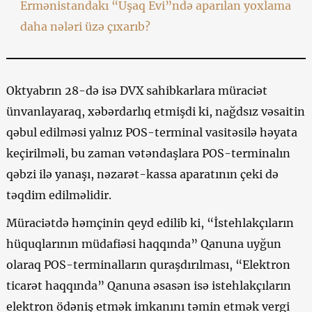
Ermənistandakı “Uşaq Evi”ndə aparılan yoxlama
daha nələri üzə çıxarıb?
Oktyabrın 28-də isə DVX sahibkarlara müraciət
ünvanlayaraq, xəbərdarlıq etmişdi ki, nağdsız vəsaitin
qəbul edilməsi yalnız POS-terminal vasitəsilə həyata
keçirilməli, bu zaman vətəndaşlara POS-terminalın
qəbzi ilə yanaşı, nəzarət-kassa aparatının çeki də
təqdim edilməlidir.
Müraciətdə həmçinin qeyd edilib ki, “İstehlakçıların
hüquqlarının müdafiəsi haqqında” Qanuna uyğun
olaraq POS-terminalların quraşdırılması, “Elektron
ticarət haqqında” Qanuna əsasən isə istehlakçıların
elektron ödəniş etmək imkanını təmin etmək vergi