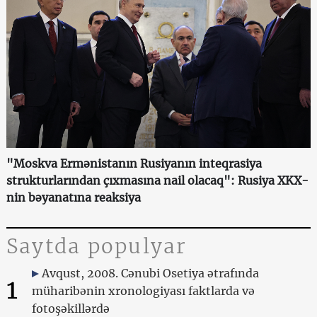
"Moskva Ermənistanın Rusiyanın inteqrasiya
strukturlarından çıxmasına nail olacaq": Rusiya XKX-
nin bəyanatına reaksiya
Saytda populyar
Avqust, 2008. Cənubi Osetiya ətrafında
1
müharibənin xronologiyası faktlarda və
fotoşəkillərdə