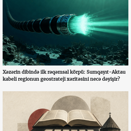
Xəzərin dibində ilk rəqəmsal körpü: Sumqayıt-Aktau
kabeli regionun geostrateji xəritəsini necə dəyişir?