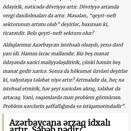
ödəyirik
, nəticədə
dövriyyə artır. Dövriyyə artanda
vergi daxilolmaları da artır. Məsələn, “qeyri-neft
sektorunun artımı olub” deyirlər, baxırsan ki,
ticarətdir. Belə qeyri-neft sektoru olur?
Aldıqlarımız Azərbaycan istehsalı olsaydı, yenə dərd
yarı idi. Hamısı ixrac mallarıdır. Biz beş manat
ödəyəndə xarici maliyyələşdiririk, çünki həmin beş
manat gedir xaricə. Sonra da hökumət üzvləri deyirlər
ki, valyutaya tələbat niyə artır? Artmalıdır da, heç nə
istehsal etmirik, hər şeyi xaricdən alırıq, tələbat da
artacaq. Yəni, rəqəmlərdə mən problem görmürəm.
Problem xərclərin şəffaflığında və istiqamətindədir”.
Azərbaycana ərzaq idxalı
artır. Səbəb nədir?