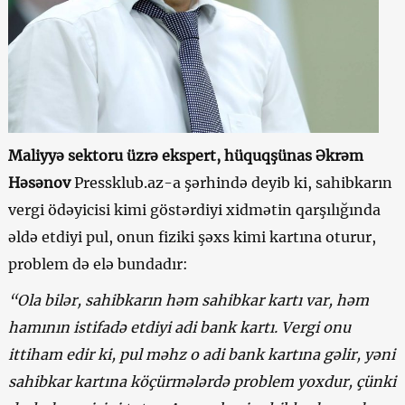
Maliyyə sektoru üzrə ekspert, hüquqşünas Əkrəm
Həsənov
Pressklub.az-a şərhində deyib ki, sahibkarın
vergi ödəyicisi kimi göstərdiyi xidmətin qarşılığında
əldə etdiyi pul, onun fiziki şəxs kimi kartına oturur,
problem də elə bundadır:
“Ola bilər, sahibkarın həm sahibkar kartı var, həm
hamının istifadə etdiyi adi bank kartı. Vergi onu
ittiham edir ki, pul məhz o adi bank kartına gəlir, yəni
sahibkar kartına köçürmələrdə problem yoxdur, çünki