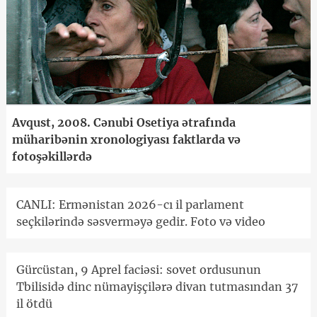
Avqust, 2008. Cənubi Osetiya ətrafında
müharibənin xronologiyası faktlarda və
fotoşəkillərdə
CANLI: Ermənistan 2026-cı il parlament
seçkilərində səsverməyə gedir. Foto və video
Gürcüstan, 9 Aprel faciəsi: sovet ordusunun
Tbilisidə dinc nümayişçilərə divan tutmasından 37
il ötdü