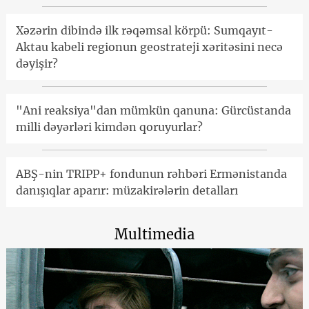
Xəzərin dibində ilk rəqəmsal körpü: Sumqayıt-
Aktau kabeli regionun geostrateji xəritəsini necə
dəyişir?
"Ani reaksiya"dan mümkün qanuna: Gürcüstanda
milli dəyərləri kimdən qoruyurlar?
ABŞ-nin TRIPP+ fondunun rəhbəri Ermənistanda
danışıqlar aparır: müzakirələrin detalları
Multimedia