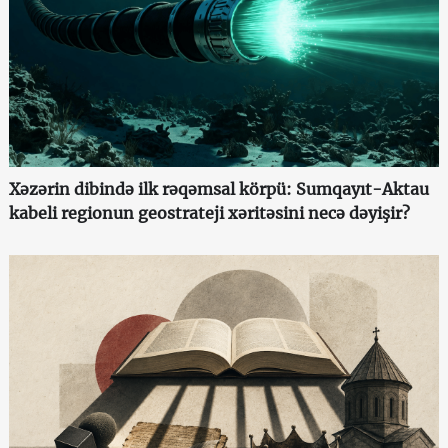
Xəzərin dibində ilk rəqəmsal körpü: Sumqayıt-Aktau
kabeli regionun geostrateji xəritəsini necə dəyişir?