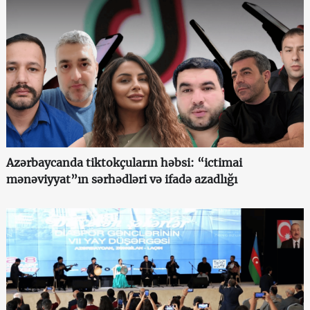
Azərbaycanda tiktokçuların həbsi: “ictimai
mənəviyyat”ın sərhədləri və ifadə azadlığı