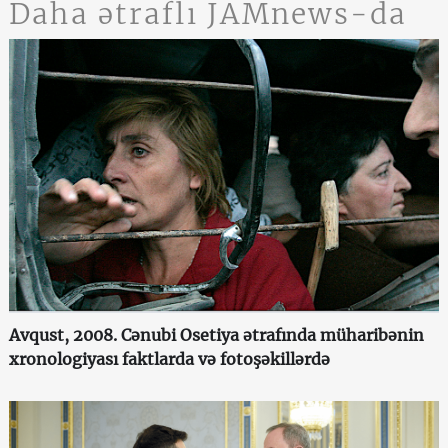
Daha ətraflı JAMnews-da
Avqust, 2008. Cənubi Osetiya ətrafında müharibənin
xronologiyası faktlarda və fotoşəkillərdə