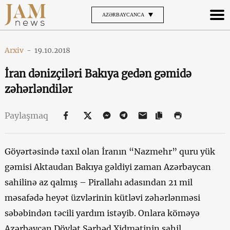
AZƏRBAYCANCA
Arxiv
-
19.10.2018
İran dənizçiləri Bakıya gedən gəmidə
zəhərləndilər
Paylaşmaq
Göyərtəsində taxıl olan İranın “Nazmehr” quru yük
gəmisi Aktaudan Bakıya gəldiyi zaman Azərbaycan
sahilinə az qalmış – Pirallahı adasından 21 mil
məsafədə heyət üzvlərinin kütləvi zəhərlənməsi
səbəbindən təcili yardım istəyib. Onlara köməyə
Azərbaycan Dövlət Sərhəd Xidmətinin sahil