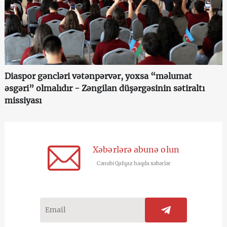
Diaspor gəncləri vətənpərvər, yoxsa “məlumat
əsgəri” olmalıdır - Zəngilan düşərgəsinin sətiraltı
missiyası
Xəbərlərə abunə olun
Cənubi Qafqaz haqda xəbərlər