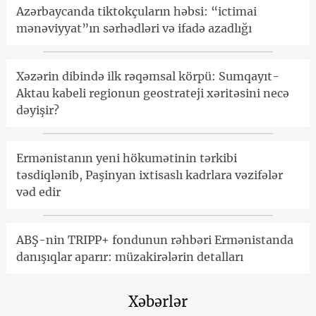
Azərbaycanda tiktokçuların həbsi: “ictimai
mənəviyyat”ın sərhədləri və ifadə azadlığı
Xəzərin dibində ilk rəqəmsal körpü: Sumqayıt-
Aktau kabeli regionun geostrateji xəritəsini necə
dəyişir?
Ermənistanın yeni hökumətinin tərkibi
təsdiqlənib, Paşinyan ixtisaslı kadrlara vəzifələr
vəd edir
ABŞ-nin TRIPP+ fondunun rəhbəri Ermənistanda
danışıqlar aparır: müzakirələrin detalları
Xəbərlər