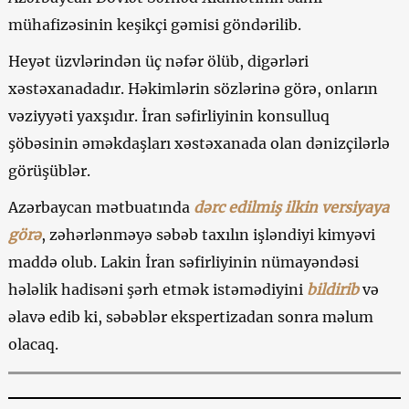
mühafizəsinin keşikçi gəmisi göndərilib.
Heyət üzvlərindən üç nəfər ölüb, digərləri
xəstəxanadadır. Həkimlərin sözlərinə görə, onların
vəziyyəti yaxşıdır. İran səfirliyinin konsulluq
şöbəsinin əməkdaşları xəstəxanada olan dənizçilərlə
görüşüblər.
Azərbaycan mətbuatında
dərc edilmiş ilkin versiyaya
görə
, zəhərlənməyə səbəb taxılın işləndiyi kimyəvi
maddə olub. Lakin İran səfirliyinin nümayəndəsi
hələlik hadisəni şərh etmək istəmədiyini
bildirib
və
əlavə edib ki, səbəblər ekspertizadan sonra məlum
olacaq.