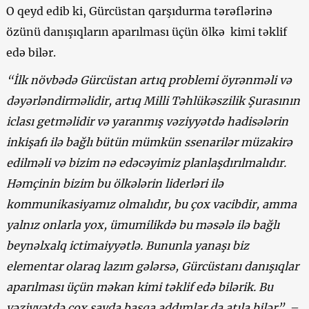
O qeyd edib ki, Gürcüstan qarşıdurma tərəflərinə
özünü danışıqların aparılması üçün ölkə kimi təklif
edə bilər.
“İlk növbədə Gürcüstan artıq problemi öyrənməli və
dəyərləndirməlidir, artıq Milli Təhlükəszilik Şurasının
iclası getməlidir və yaranmış vəziyyətdə hadisələrin
inkişafı ilə bağlı bütün mümkün ssenarilər müzakirə
edilməli və bizim nə edəcəyimiz planlaşdırılmalıdır.
Həmçinin bizim bu ölkələrin liderləri ilə
kommunikasiyamız olmalıdır, bu çox vacibdir, amma
yalnız onlarla yox, ümumilikdə bu məsələ ilə bağlı
beynəlxalq ictimaiyyətlə. Bununla yanaşı biz
elementar olaraq lazım gələrsə, Gürcüstanı danışıqlar
aparılması üçün məkan kimi təklif edə bilərik. Bu
vəziyyətdə çox sayda başqa addımlar da atıla bilər”,
–