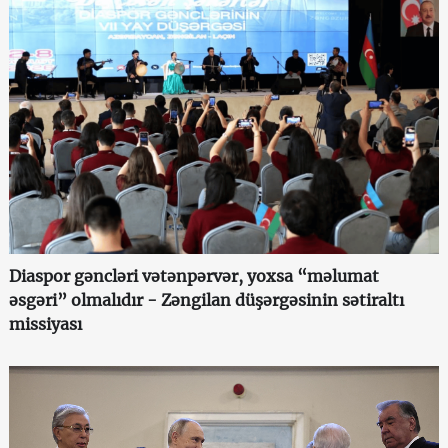
Diaspor gəncləri vətənpərvər, yoxsa “məlumat
əsgəri” olmalıdır - Zəngilan düşərgəsinin sətiraltı
missiyası