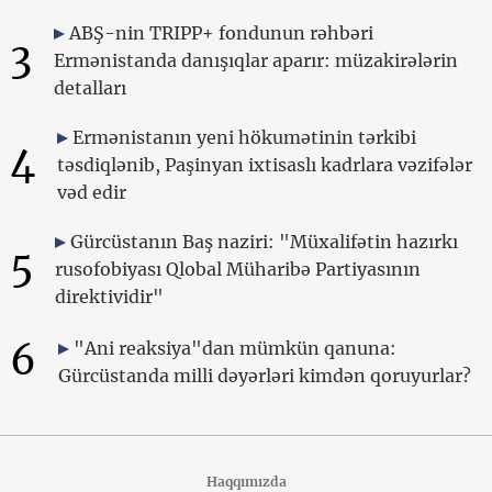
ABŞ-nin TRIPP+ fondunun rəhbəri
3
Ermənistanda danışıqlar aparır: müzakirələrin
detalları
Ermənistanın yeni hökumətinin tərkibi
4
təsdiqlənib, Paşinyan ixtisaslı kadrlara vəzifələr
vəd edir
Gürcüstanın Baş naziri: "Müxalifətin hazırkı
5
rusofobiyası Qlobal Müharibə Partiyasının
direktividir"
6
"Ani reaksiya"dan mümkün qanuna:
Gürcüstanda milli dəyərləri kimdən qoruyurlar?
Haqqımızda