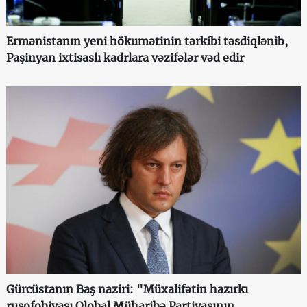
Ermənistanın yeni hökumətinin tərkibi təsdiqlənib,
Paşinyan ixtisaslı kadrlara vəzifələr vəd edir
Gürcüstanın Baş naziri: "Müxalifətin hazırkı
rusofobiyası Qlobal Müharibə Partiyasının