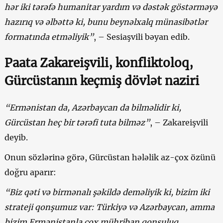
hər iki tərəfə humanitar yardım və dəstək göstərməyə
hazırıq və əlbəttə ki, bunu beynəlxalq münasibətlər
formatında etməliyik”
, – Sesiaşvili bəyan edib.
Paata Zakareişvili, konfliktoloq,
Gürcüstanın keçmiş dövlət naziri
“Ermənistan da, Azərbaycan da bilməlidir ki,
Gürcüstan heç bir tərəfi tuta bilməz”
, – Zakareişvili
deyib.
Onun sözlərinə görə, Gürcüstan hələlik az-çox özünü
doğru aparır:
“Biz qəti və birmənalı şəkildə deməliyik ki, bizim iki
strateji qonşumuz var: Türkiyə və Azərbaycan, amma
bizim Ermənistanla çox mühriban qonşuluq