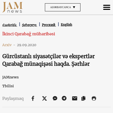
AZƏRBAYCANCA
English
Հայերեն
ქართული
Русский
İkinci Qarabağ müharibəsi
Arxiv
-
29.09.2020
Gürcüstanlı siyasətçilər və ekspertlər
Qarabağ münaqişəsi haqda. Şərhlər
JAMnews
Tbilisi
Paylaşmaq