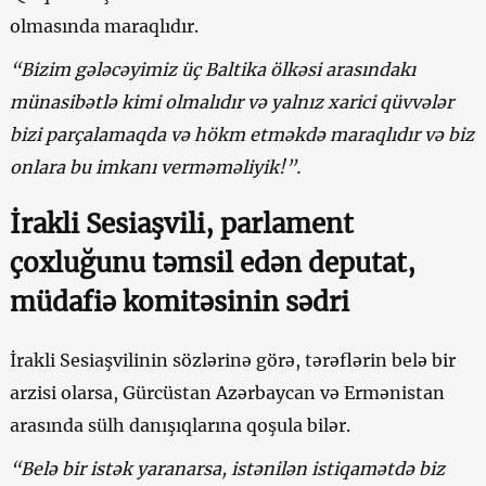
olmasında maraqlıdır.
“Bizim gələcəyimiz üç Baltika ölkəsi arasındakı
münasibətlə kimi olmalıdır və yalnız xarici qüvvələr
bizi parçalamaqda və hökm etməkdə maraqlıdır və biz
onlara bu imkanı verməməliyik!”.
İrakli Sesiaşvili, parlament
çoxluğunu təmsil edən deputat,
müdafiə komitəsinin sədri
İrakli Sesiaşvilinin sözlərinə görə, tərəflərin belə bir
arzisi olarsa, Gürcüstan Azərbaycan və Ermənistan
arasında sülh danışıqlarına qoşula bilər.
“Belə bir istək yaranarsa, istənilən istiqamətdə biz