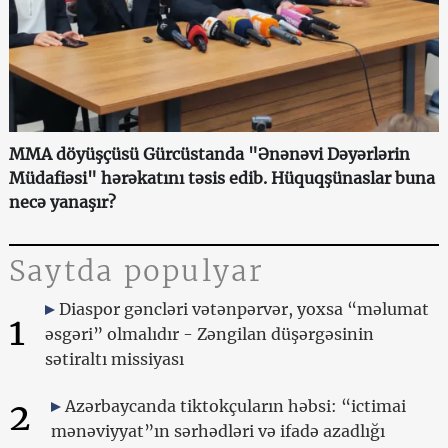
MMA döyüşçüsü Gürcüstanda "Ənənəvi Dəyərlərin
Müdafiəsi" hərəkatını təsis edib. Hüquqşünaslar buna
necə yanaşır?
Saytda populyar
Diaspor gəncləri vətənpərvər, yoxsa “məlumat
1
əsgəri” olmalıdır - Zəngilan düşərgəsinin
sətiraltı missiyası
2
Azərbaycanda tiktokçuların həbsi: “ictimai
mənəviyyat”ın sərhədləri və ifadə azadlığı