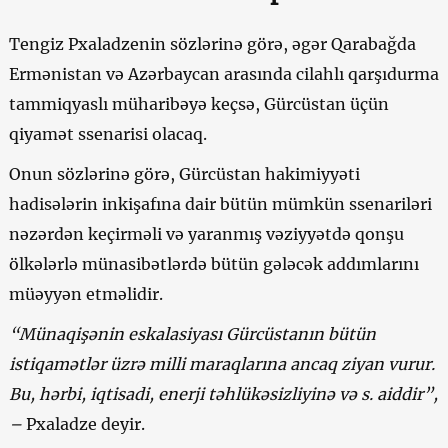
Tengiz Pxaladzenin sözlərinə görə, əgər Qarabağda
Ermənistan və Azərbaycan arasında cilahlı qarşıdurma
tammiqyaslı müharibəyə keçsə, Gürcüstan üçün
qiyamət ssenarisi olacaq.
Onun sözlərinə görə, Gürcüstan hakimiyyəti
hadisələrin inkişafına dair bütün mümkün ssenariləri
nəzərdən keçirməli və yaranmış vəziyyətdə qonşu
ölkələrlə münasibətlərdə bütün gələcək addımlarını
müəyyən etməlidir.
“Münaqişənin eskalasiyası Gürcüstanın bütün
istiqamətlər üzrə milli maraqlarına ancaq ziyan vurur.
Bu, hərbi, iqtisadi, enerji təhlükəsizliyinə və s. aiddir”,
–
Pxaladze deyir.