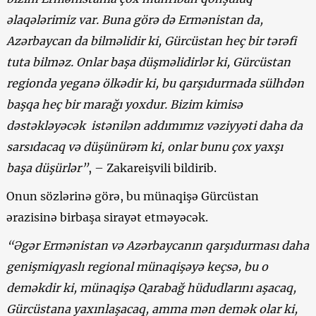
əlaqələrimiz var. Buna görə də Ermənistan da,
Azərbaycan da bilməlidir ki, Gürcüstan heç bir tərəfi
tuta bilməz. Onlar başa düşməlidirlər ki, Gürcüstan
regionda yeganə ölkədir ki, bu qarşıdurmada sülhdən
başqa heç bir marağı yoxdur. Bizim kimisə
dəstəkləyəcək istənilən addımımız vəziyyəti daha da
sarsıdacaq və düşünürəm ki, onlar bunu çox yaxşı
başa düşürlər”
, – Zakareişvili bildirib.
Onun sözlərinə görə, bu münaqişə Gürcüstan
ərazisinə birbaşa sirayət etməyəcək.
“Əgər Ermənistan və Azərbaycanın qarşıdurması daha
genişmiqyaslı regional münaqişəyə keçsə, bu o
deməkdir ki, münaqişə Qarabağ hüdudlarını aşacaq,
Gürcüstana yaxınlaşacaq, amma mən demək olar ki,