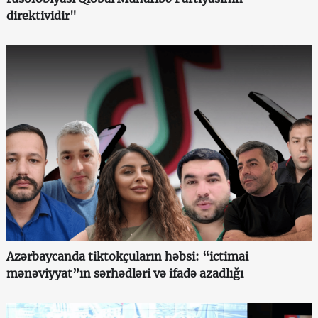
direktividir"
Azərbaycanda tiktokçuların həbsi: “ictimai
mənəviyyat”ın sərhədləri və ifadə azadlığı