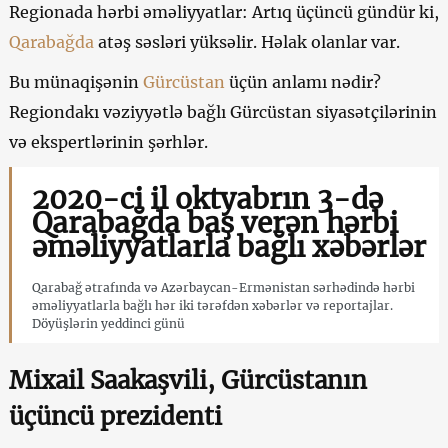
Regionada hərbi əməliyyatlar: Artıq üçüncü gündür ki,
Qarabağda
atəş səsləri yüksəlir. Həlak olanlar var.
Bu münaqişənin
Gürcüstan
üçün anlamı nədir?
Regiondakı vəziyyətlə bağlı Gürcüstan siyasətçilərinin
və ekspertlərinin şərhlər.
2020-ci il oktyabrın 3-də
Qarabağda baş verən hərbi
əməliyyatlarla bağlı xəbərlər
Qarabağ ətrafında və Azərbaycan-Ermənistan sərhədində hərbi
əməliyyatlarla bağlı hər iki tərəfdən xəbərlər və reportajlar.
Döyüşlərin yeddinci günü
Mixail Saakaşvili, Gürcüstanın
üçüncü prezidenti