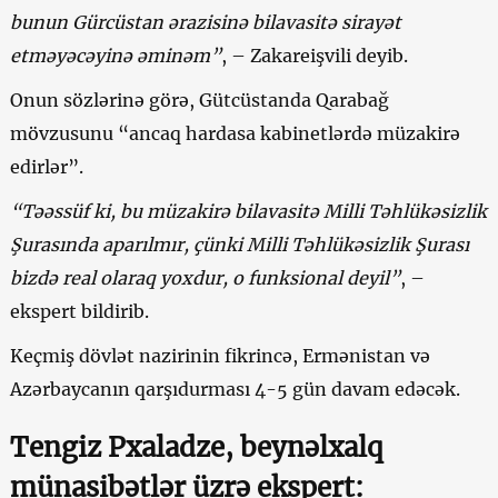
bunun Gürcüstan ərazisinə bilavasitə sirayət
etməyəcəyinə əminəm”
, – Zakareişvili deyib.
Onun sözlərinə görə, Gütcüstanda Qarabağ
mövzusunu “ancaq hardasa kabinetlərdə müzakirə
edirlər”.
“Təəssüf ki, bu müzakirə bilavasitə Milli Təhlükəsizlik
Şurasında aparılmır, çünki Milli Təhlükəsizlik Şurası
bizdə real olaraq yoxdur, o funksional deyil”
, –
ekspert bildirib.
Keçmiş dövlət nazirinin fikrincə, Ermənistan və
Azərbaycanın qarşıdurması 4-5 gün davam edəcək.
Tengiz Pxaladze, beynəlxalq
münasibətlər üzrə ekspert: