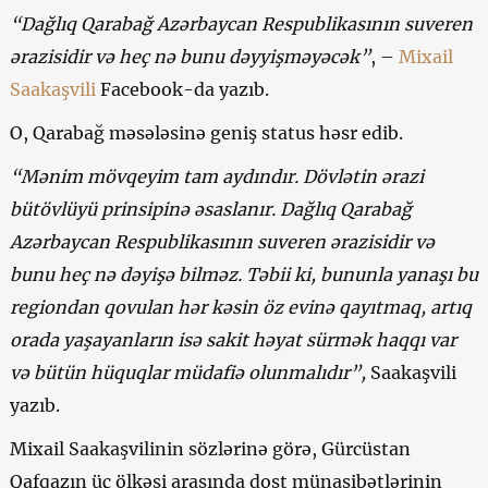
“Dağlıq Qarabağ Azərbaycan Respublikasının suveren
ərazisidir və heç nə bunu dəyyişməyəcək”
, –
Mixail
Saakaşvili
Facebook-da yazıb.
O, Qarabağ məsələsinə geniş status həsr edib.
“Mənim mövqeyim tam aydındır. Dövlətin ərazi
bütövlüyü prinsipinə əsaslanır. Dağlıq Qarabağ
Azərbaycan Respublikasının suveren ərazisidir və
bunu heç nə dəyişə bilməz. Təbii ki, bununla yanaşı bu
regiondan qovulan hər kəsin öz evinə qayıtmaq, artıq
orada yaşayanların isə sakit həyat sürmək haqqı var
və bütün hüquqlar müdafiə olunmalıdır”,
Saakaşvili
yazıb.
Mixail Saakaşvilinin sözlərinə görə, Gürcüstan
Qafqazın üç ölkəsi arasında dost münasibətlərinin