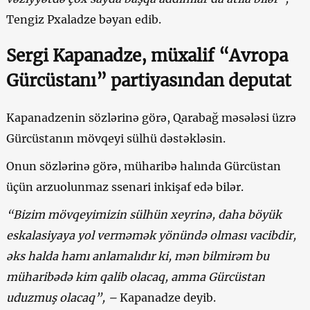
Tengiz Pxaladze bəyan edib.
Sergi Kapanadze, müxalif “Avropa
Gürcüstanı” partiyasından deputat
Kapanadzenin sözlərinə görə, Qarabağ məsələsi üzrə
Gürcüstanın mövqeyi sülhü dəstəkləsin.
Onun sözlərinə görə, müharibə halında Gürcüstan
üçün arzuolunmaz ssenari inkişaf edə bilər.
“Bizim mövqeyimizin sülhün xeyrinə, daha böyük
eskalasiyaya yol verməmək yönündə olması vacibdir,
əks halda hamı anlamalıdır ki, mən bilmirəm bu
müharibədə kim qalib olacaq, amma Gürcüstan
uduzmuş olacaq”, –
Kapanadze deyib.