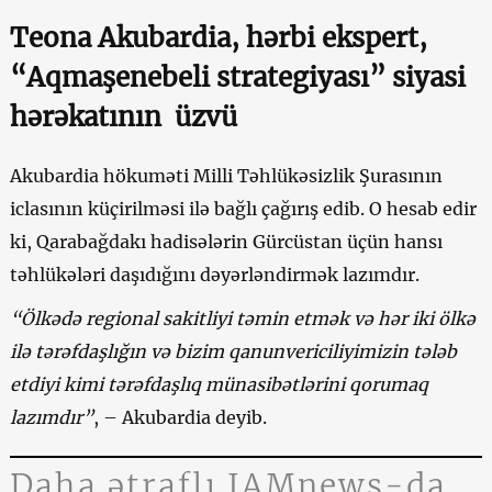
Teona Akubardia, hərbi ekspert,
“Aqmaşenebeli strategiyası” siyasi
hərəkatının üzvü
Akubardia hökuməti Milli Təhlükəsizlik Şurasının
iclasının küçirilməsi ilə bağlı çağırış edib. O hesab edir
ki, Qarabağdakı hadisələrin Gürcüstan üçün hansı
təhlükələri daşıdığını dəyərləndirmək lazımdır.
“Ölkədə regional sakitliyi təmin etmək və hər iki ölkə
ilə tərəfdaşlığın və bizim qanunvericiliyimizin tələb
etdiyi kimi tərəfdaşlıq münasibətlərini qorumaq
lazımdır”
, – Akubardia deyib.
Daha ətraflı JAMnews-da