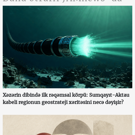
Xəzərin dibində ilk rəqəmsal körpü: Sumqayıt-Aktau
kabeli regionun geostrateji xəritəsini necə dəyişir?