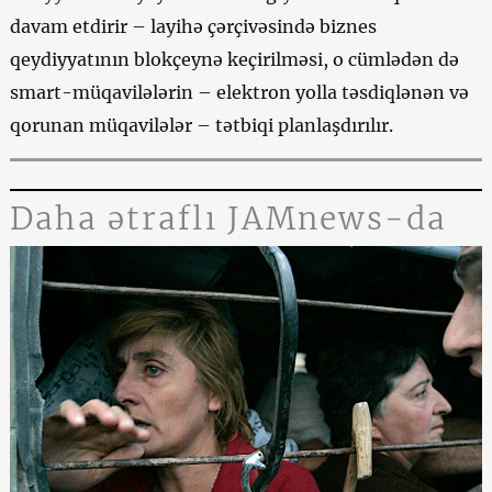
davam etdirir – layihə çərçivəsində biznes
qeydiyyatının blokçeynə keçirilməsi, o cümlədən də
smart-müqavilələrin – elektron yolla təsdiqlənən və
qorunan müqavilələr – tətbiqi planlaşdırılır.
Daha ətraflı JAMnews-da