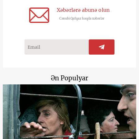
Xəbərlərə abunə olun
Cənubi Qafqaz haqda xəbərlər
Ən Populyar