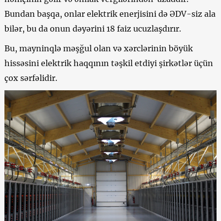
Bundan başqa, onlar elektrik enerjisini də ƏDV-siz ala
bilər, bu da onun dəyərini 18 faiz ucuzlaşdırır.
Bu, mayninqlə məşğul olan və xərclərinin böyük
hissəsini elektrik haqqının təşkil etdiyi şirkətlər üçün
çox sərfəlidir.