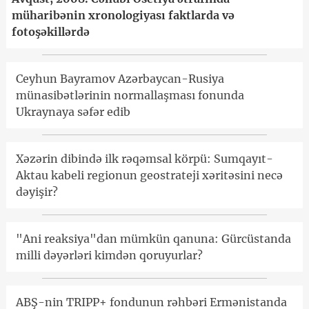
müharibənin xronologiyası faktlarda və
fotoşəkillərdə
Ceyhun Bayramov Azərbaycan-Rusiya
münasibətlərinin normallaşması fonunda
Ukraynaya səfər edib
Xəzərin dibində ilk rəqəmsal körpü: Sumqayıt-
Aktau kabeli regionun geostrateji xəritəsini necə
dəyişir?
"Ani reaksiya"dan mümkün qanuna: Gürcüstanda
milli dəyərləri kimdən qoruyurlar?
ABŞ-nin TRIPP+ fondunun rəhbəri Ermənistanda