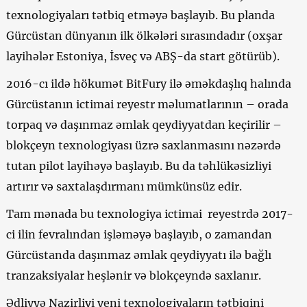
texnologiyaları tətbiq etməyə başlayıb. Bu planda
Gürcüstan dünyanın ilk ölkələri sırasındadır (oxşar
layihələr Estoniya, İsveç və ABŞ-da start götürüb).
2016-cı ildə hökumət BitFury ilə əməkdaşlıq halında
Gürcüstanın ictimai reyestr məlumatlarının – orada
torpaq və daşınmaz əmlak qeydiyyatdan keçirilir –
blokçeyn texnologiyası üzrə saxlanmasını nəzərdə
tutan pilot layihəyə başlayıb. Bu da təhlükəsizliyi
artırır və saxtalaşdırmanı mümkünsüz edir.
Tam mənada bu texnologiya ictimai reyestrdə 2017-
ci ilin fevralından işləməyə başlayıb, o zamandan
Gürcüstanda daşınmaz əmlak qeydiyyatı ilə bağlı
tranzaksiyalar heşlənir və blokçeyndə saxlanır.
Ədliyyə Nazirliyi yeni texnologiyaların tətbiqini