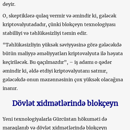
deyir.
O, skeptiklərə qulaq vermir və əmindir ki, gələcək
kriptovalyutadadır, çünki blokçeyn texnologiyası
stabilliyi və təhlükəsizliyi təmin edir.
“Təhlükəsizliyin yüksək səviyyəsinə görə gələcəkdə
bütün maliyyə əməliyyatları kriptovalyuta ilə həyata
keçiriləcək. Bu qaçılmazdır”, – iş adamı o qədər
əmindir ki, əldə etdiyi kriptovalyutanı satmır,
gələcəkdə onun məzənnəsinin çox yüksək olacağına
inanır.
Dövlət xidmətlərində blokçeyn
Yeni texnologiyalarla Gürcüstan hökuməti də
maraqlanıb və dövlət xidmətlərində blokçeyn