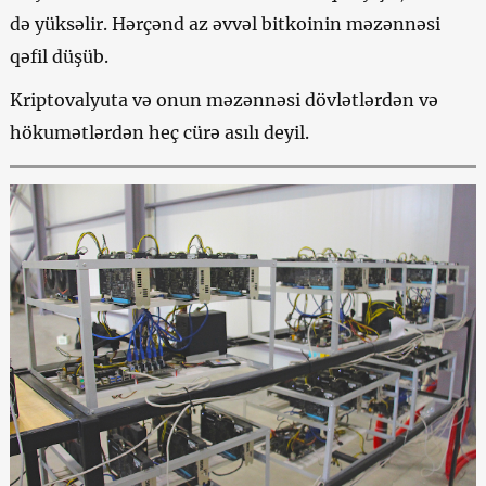
də yüksəlir. Hərçənd az əvvəl
bitkoinin
məzənnəsi
qəfil düşüb.
Kriptovalyuta və onun məzənnəsi dövlətlərdən və
hökumətlərdən heç cürə asılı deyil.