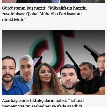
Gürcüstanın Baş naziri: "Müxalifətin hazırkı
rusofobiyası Qlobal Müharibə Partiyasının
direktividir"
Azərbaycanda tiktokçuların həbsi: “ictimai
mənəviyyat”ın sərhədləri və ifadə azadlığı