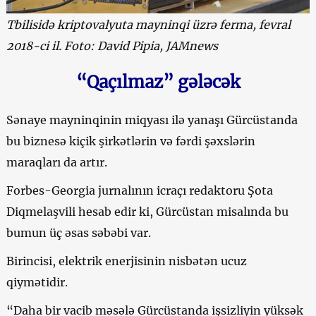
Tbilisidə kriptovalyuta mayninqi üzrə ferma, fevral
2018-ci il. Foto: David Pipia, JAMnews
“Qaçılmaz” gələcək
Sənaye mayninqinin miqyası ilə yanaşı Gürcüstanda
bu biznesə kiçik şirkətlərin və fərdi şəxslərin
maraqları da artır.
Forbes-Georgia jurnalının icraçı redaktoru Şota
Diqmelaşvili hesab edir ki, Gürcüstan misalında bu
bumun üç əsas səbəbi var.
Birincisi, elektrik enerjisinin nisbətən ucuz
qiymətidir.
“Daha bir vacib məsələ Gürcüstanda işsizliyin yüksək