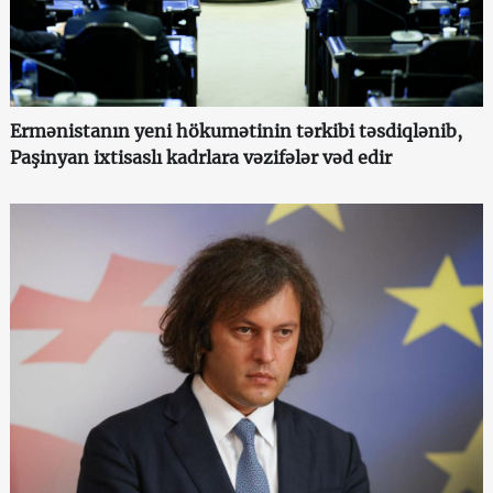
Ermənistanın yeni hökumətinin tərkibi təsdiqlənib,
Paşinyan ixtisaslı kadrlara vəzifələr vəd edir