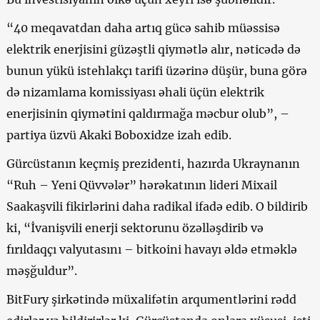
“40 meqavatdan daha artıq gücə sahib müəssisə
elektrik enerjisini güzəştli qiymətlə alır, nəticədə də
bunun yükü istehlakçı tarifi üzərinə düşür, buna görə
də nizamlama komissiyası əhali üçün elektrik
enerjisinin qiymətini qaldırmağa məcbur olub”, –
partiya üzvü Akaki Boboxidze izah edib.
Gürcüstanın keçmiş prezidenti, hazırda Ukraynanın
“Ruh – Yeni Qüvvələr” hərəkatının lideri Mixail
Saakaşvili fikirlərini daha radikal ifadə edib. O bildirib
ki, “İvanişvili enerji sektorunu özəlləşdirib və
fırıldaqçı valyutasını –
bitkoini
havayı əldə etməklə
məşğuldur”.
BitFury şirkətində müxalifətin arqumentlərini rədd