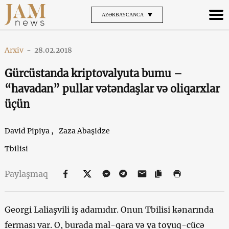
AZƏRBAYCANCA
Arxiv
-
28.02.2018
Gürcüstanda kriptovalyuta bumu –
“havadan” pullar vətəndaşlar və oliqarxlar
üçün
David Pipiya ,
Zaza Abaşidze
Tbilisi
Paylaşmaq
Georgi Laliaşvili iş adamıdır. Onun Tbilisi kənarında
ferması var. O, burada mal-qara və ya toyuq-cücə