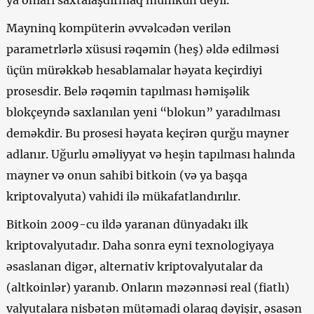
Mayninq kompüterin əvvəlcədən verilən
parametrlərlə xüsusi rəqəmin (heş) əldə edilməsi
üçün mürəkkəb hesablamalar həyata keçirdiyi
prosesdir. Belə rəqəmin tapılması həmişəlik
blokçeyndə saxlanılan yeni “blokun” yaradılması
deməkdir. Bu prosesi həyata keçirən qurğu mayner
adlanır. Uğurlu əməliyyat və heşin tapılması halında
mayner və onun sahibi
bitkoin
(və ya başqa
kriptovalyuta) vahidi ilə mükafatlandırılır.
Bitkoin 2009-cu ildə yaranan dünyadakı ilk
kriptovalyutadır.
Daha sonra eyni texnologiyaya
əsaslanan digər, alternativ kriptovalyutalar da
(altkoinlər) yaranıb. Onların məzənnəsi real (fiatlı)
valyutalara nisbətən mütəmadi olaraq dəyişir, əsasən