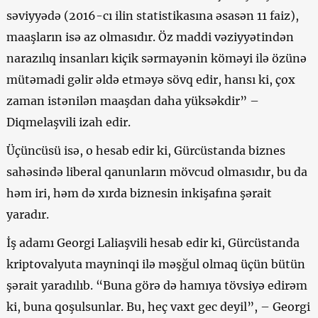
səviyyədə (2016-cı ilin statistikasına əsasən 11 faiz),
maaşların isə az olmasıdır. Öz maddi vəziyyətindən
narazılıq insanları kiçik
sərmayə
nin köməyi ilə özünə
mütəmadi gəlir əldə etməyə sövq edir, hansı ki, çox
zaman istənilən maaşdan daha yüksəkdir” –
Diqmelaşvili izah edir.
Üçüncüsü isə, o hesab edir ki, Gürcüstanda biznes
sahəsində liberal qanunların mövcud olmasıdır, bu da
həm iri, həm də xırda biznesin inkişafına şərait
yaradır.
İş adamı Georgi Laliaşvili hesab edir ki, Gürcüstanda
kriptovalyuta mayninqi ilə məşğul olmaq üçün bütün
şərait yaradılıb. “Buna görə də hamıya tövsiyə edirəm
ki, buna qoşulsunlar. Bu, heç vaxt gec deyil”, – Georgi