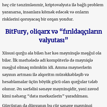
heç cür tənzimlənmir, kriptovalyuta ilə bağlı problem
yaranarsa, insanlara kömək edəcək və onların
risklərini qoruyacaq bir orqan yoxdur.
BitFury, oliqarx və “fırıldaqçıların
valyutası”
Xüsusi qurğu ala bilən hər kəs mayninqlə məşğul ola
bilər. İlk mərhələdə adi kompüterlə də mayniqlə
məşğul olmaq mümkün idi. Amma maynerlərin
sayının artması ilə alqoritm mürəkkəbləşib və
hesablamalar üçün böyük gücü olan qurğular tələb
olunur. Ən sərfəlisi sənaye mayninqidir, yəni zavod
kimi nəhəng “data mərkəzlərin” yaradılması.
Gürcüstan da dünyanın bu cür sənaye mayninqi