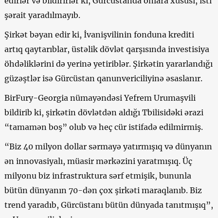
edirlər və bildirirlər ki, Gürcüstanda onlara xüsusi, isti
şərait yaradılmayıb.
Şirkət bəyan edir ki, İvanişvilinin fonduna krediti
artıq qaytarıblar, üstəlik dövlət qarşısında investisiya
öhdəliklərini də yerinə yetiriblər. Şirkətin yararlandığı
güzəştlər isə Gürcüstan qanunvericiliyinə əsaslanır.
BirFury-Georgia nümayəndəsi Yefrem Urumaşvili
bildirib ki, şirkətin dövlətdən aldığı Tbilisidəki ərazi
“tamamən boş” olub və heç cür istifadə edilmirmiş.
“Biz 40 milyon dollar sərmayə yatırmışıq və dünyanın
ən innovasiyalı, müasir mərkəzini yaratmışıq. Üç
milyonu biz infrastruktura sərf etmişik, bununla
bütün dünyanın 70-dən çox şirkəti maraqlanıb. Biz
trend yaradıb, Gürcüstanı bütün dünyada tanıtmışıq”,