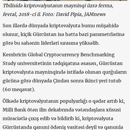
Tbilisidə kriptovalyutanın mayninqi üzrə ferma,
fevral, 2018-ci il. Foto: David Pipia, JAMnews
Son illərdə dünyada kriptovalyuta bumu müşahidə
olunur, kiçik Gürcüstan isə hətta bəzi parametrlərinə
görə bu sahənin liderləri sırasına yüksəlib.
Kembricin Global Cryptocurrency Benchmarking
Study universitetinin tədqiqatına əsasən, Gürcüstan
kriptovalyuta mayninqində istifadə olunan qurğuların
gücünə görə dünyada Çindən sonra ikinci yeri tutub
(60 meqavat).
Ölkədə kriptovalyutanın populyarlığı o qədər artıb ki,
Milli Bank ötən ilin dekabrında vətəndaşlara xüsusi
müraciətlə çıxış edib və bildirib ki, kriptovalyuta
Gürcüstanda qanuni ödəniş vasitəsi deyil və qanunla