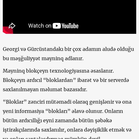
Georgi və Gürcüstandakı bir çox adamın aludə olduğu
bu məşğuliyyət mayninq adlanır.
Mayninq blokçeyn texnologiyasına əsaslanır.
Blokçeyn ardıcıl “bloklardan” ibarət və bir serverdə
saxlanılmayan məlumat bazasıdır.
“Bloklar” zənciri mütəmadi olaraq genişlənir və ona
yeni informasiya “blokları” əlavə olunur. Onların
bütün ardıcıllığı eyni zamanda bütün şəbəkə
iştirakçılarında saxlanılır, onlara dəyişiklik etmək və
ya onları saxtalaşdırmaq mümkün deyil.