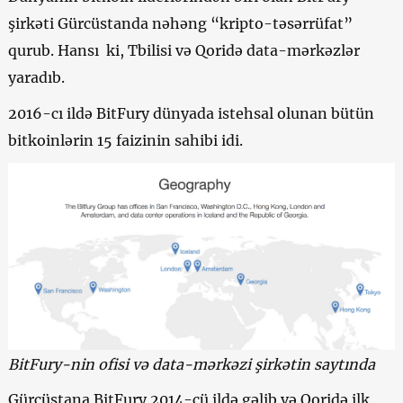
şirkəti Gürcüstanda nəhəng “kripto-təsərrüfat”
qurub. Hansı ki, Tbilisi və Qoridə data-mərkəzlər
yaradıb.
2016-cı ildə BitFury dünyada istehsal olunan bütün
bitkoinlərin
15 faizinin sahibi idi.
BitFury-nin ofisi və data-mərkəzi şirkətin saytında
Gürcüstana BitFury 2014-cü ildə gəlib və Qoridə ilk