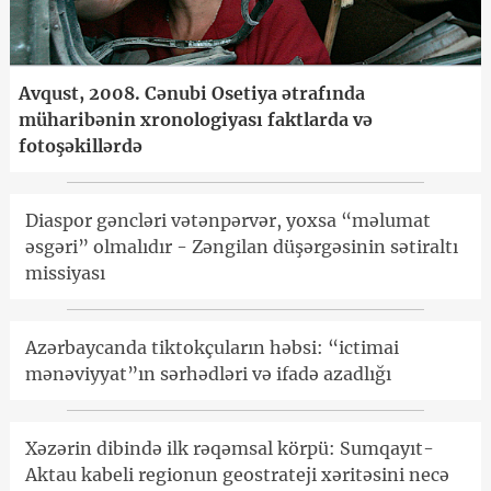
Avqust, 2008. Cənubi Osetiya ətrafında
müharibənin xronologiyası faktlarda və
fotoşəkillərdə
Diaspor gəncləri vətənpərvər, yoxsa “məlumat
əsgəri” olmalıdır - Zəngilan düşərgəsinin sətiraltı
missiyası
Azərbaycanda tiktokçuların həbsi: “ictimai
mənəviyyat”ın sərhədləri və ifadə azadlığı
Xəzərin dibində ilk rəqəmsal körpü: Sumqayıt-
Aktau kabeli regionun geostrateji xəritəsini necə