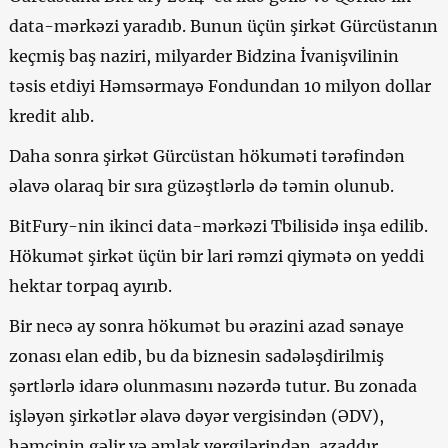
data-mərkəzi yaradıb. Bunun üçün şirkət Gürcüstanın
keçmiş baş naziri, milyarder Bidzina İvanişvilinin
təsis etdiyi Həmsərmayə Fondundan 10 milyon dollar
kredit alıb.
Daha sonra şirkət Gürcüstan hökuməti tərəfindən
əlavə olaraq bir sıra güzəştlərlə də təmin olunub.
BitFury-nin ikinci data-mərkəzi Tbilisidə inşa edilib.
Hökumət şirkət üçün bir lari rəmzi qiymətə on yeddi
hektar torpaq ayırıb.
Bir necə ay sonra hökumət bu ərazini azad sənaye
zonası elan edib, bu da biznesin sadələşdirilmiş
şərtlərlə idarə olunmasını nəzərdə tutur. Bu zonada
işləyən şirkətlər əlavə dəyər vergisindən (ƏDV),
həmçinin gəlir və əmlak vergilərindən azaddır.