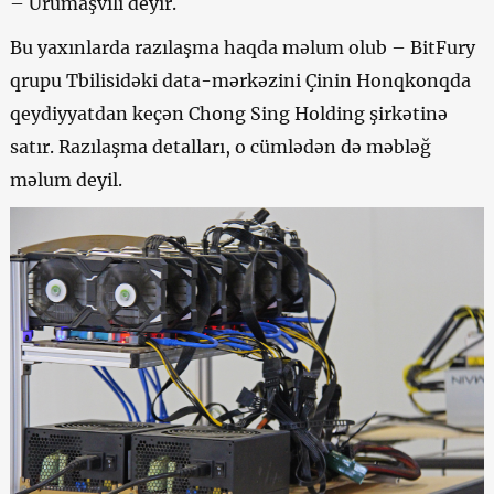
– Urumaşvili deyir.
Bu yaxınlarda razılaşma haqda məlum olub – BitFury
qrupu Tbilisidəki data-mərkəzini Çinin Honqkonqda
qeydiyyatdan keçən Chong Sing Holding şirkətinə
satır. Razılaşma detalları, o cümlədən də məbləğ
məlum deyil.