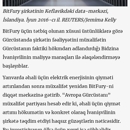
BitFury şirkətinin Keflavikdəki data-mərkəzi,
İslandiya. İyun 2016-cı il. REUTERS/Jemima Kelly
BitFury üçün tətbiq olunan xüsusi üstünlüklərə görə
Gürcüstanda şirkətin fəaliyyətini müxalifətin
Gürcüstanın faktiki hökmdarı adlandırdığı Bidzina
İvanişvilinin maliyyə maraqları ilə əlaqələndirməyə
başlayıblar.
Yanvarda əhali üçün elektrik enerjisinin qiyməti
artırılandan sonra müxalifət yenidən BitFury-ni
diqqət mərkəzinə gətirib. “Avropa Gürcüstanı”
müxalifət partiyası hesab edir ki, əhali üçün qiymət
artımı hökumətin və konkret olaraq İvanişvilinin
şirkətə təqdim etdiyi haqsız güzəştlərin nəticəsidir.
Bu
investisiyanın
ölkə üçün xeyri isə şübhəlidir.