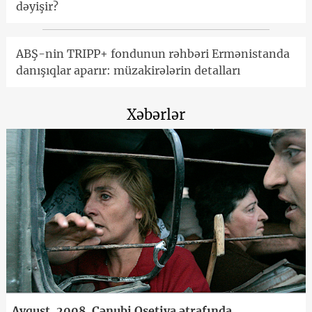
dəyişir?
ABŞ-nin TRIPP+ fondunun rəhbəri Ermənistanda
danışıqlar aparır: müzakirələrin detalları
Xəbərlər
Avqust, 2008. Cənubi Osetiya ətrafında