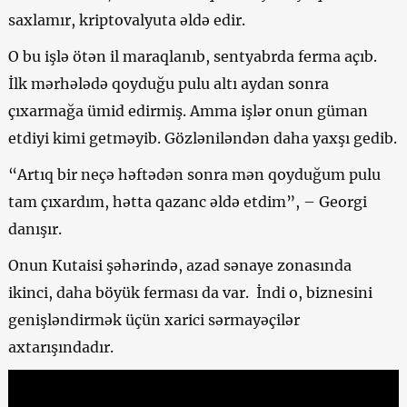
saxlamır, kriptovalyuta əldə edir.
O bu işlə ötən il maraqlanıb, sentyabrda ferma açıb.
İlk mərhələdə qoyduğu pulu altı aydan sonra
çıxarmağa ümid edirmiş. Amma işlər onun güman
etdiyi kimi getməyib. Gözləniləndən daha yaxşı gedib.
“Artıq bir neçə həftədən sonra mən qoyduğum pulu
tam çıxardım, hətta qazanc əldə etdim”, – Georgi
danışır.
Onun Kutaisi şəhərində, azad sənaye zonasında
ikinci, daha böyük ferması da var. İndi o, biznesini
genişləndirmək üçün xarici sərmayəçilər
axtarışındadır.