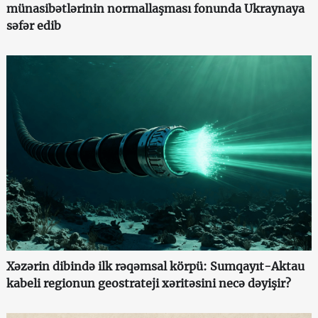
münasibətlərinin normallaşması fonunda Ukraynaya
səfər edib
Xəzərin dibində ilk rəqəmsal körpü: Sumqayıt-Aktau
kabeli regionun geostrateji xəritəsini necə dəyişir?