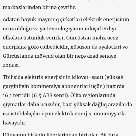
mərkəzlərindən birinə çevrilir.
Adətən böyük mayninq şirkətləri elektrik enerjisinin
ucuz olduğu və ya texnologiyanın inkişaf etdiyi
ölkələrə üstünlük verirlər. Gürcüstan məhz ucuz
enerjisinə görə cəlbedicidir, xüsusən də əyalətləri və
Gürcüstanda mövcud olan bir neçə azad sənaye
zonası.
Tbilisidə elektrik enerjisinin kilovat-saatı (yüksək
gərginliyin kommersiya abonentləri üçün) hazırda
16,1 tetridir (6,5 ABŞ senti). Ölkə regionlarında
qiymətlər daha ucuzdur, bəzi yüksək dağlıq ərazilərdə
isə istehlakçılar üçün elektrik enerjisi ümumiyyətlə
havayıdır.
Dünyanın
bitkoin
liderlərindən biri olan BitFury