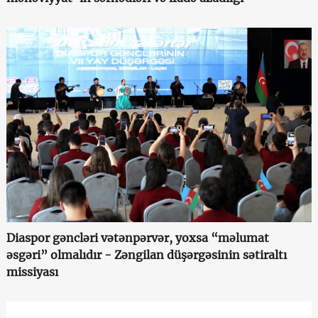
Diaspor gəncləri vətənpərvər, yoxsa “məlumat
əsgəri” olmalıdır - Zəngilan düşərgəsinin sətiraltı
missiyası