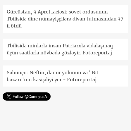
Gürcüstan, 9 Aprel faciəsi: sovet ordusunun
Tbilisidə dinc nümayişçilərə divan tutmasından 37
il ötdü
Tbilisidə minlərlə insan Patriarxla vidalaşmaq
üçün saatlarla növbədə gözləyir. Fotoreportaj
Sabunçu: Neftin, dəmir yolunun və "Bit
bazarı"nın kəsişdiyi yer - Fotoreportaj