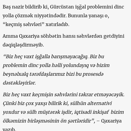
Baş nazir bildirib ki, Gürcüstan işğal problemini dinc
yolla çözmək niyyətindədir. Bununla yanaşı o,
“keçmiş səhvləri” xatırladıb.
Amma Qaxariya söhbətin hansı səhvlərdən getdiyini
dəqiqləşdirməyib.
“Biz heç vaxt işğalla barışmayacağıq. Biz bu
problemin dinc yolla həlli yolundayıq və bizim
beynəlxalq tərəfdaşlarımız bizi bu prosesdə
dəstəkləyirlər.
Biz heç vaxt keçmişin səhvlərini təkrar etməyəcəyik.
Çünki biz çox yaxşı bilirik ki, sülhün alternativi
yoxdur və sülh müştərək işdir, iqtisadi inkişaf bizim
ölkəmizin birləşməsinin ön şərtləridir”,
– Qaxariya
yazıb.