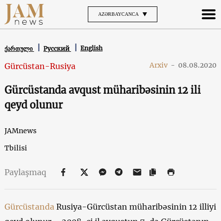
AZƏRBAYCANCA
English
ქართული
Русский
Arxiv
-
08.08.2020
Gürcüstan-Rusiya
Gürcüstanda avqust müharibəsinin 12 ili
qeyd olunur
JAMnews
Tbilisi
Paylaşmaq
Gürcüstanda
Rusiya-Gürcüstan müharibəsinin 12 illiyi