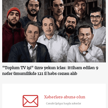
"Toplum TV işi" üzrə yekun iclas: ittiham edilən 9
nəfər ümumilikdə 121 il həbs cəzası alıb
Xəbərlərə abunə olun
Cənubi Qafqaz haqda xəbərlər