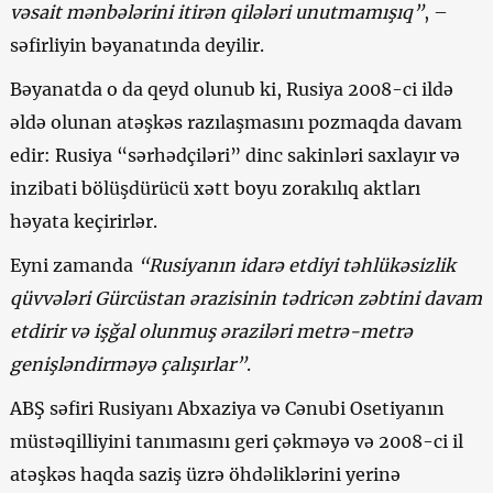
vəsait mənbələrini itirən qilələri unutmamışıq”
, –
səfirliyin bəyanatında deyilir.
Bəyanatda o da qeyd olunub ki, Rusiya 2008-ci ildə
əldə olunan atəşkəs razılaşmasını pozmaqda davam
edir: Rusiya “sərhədçiləri” dinc sakinləri saxlayır və
inzibati bölüşdürücü xətt boyu zorakılıq aktları
həyata keçirirlər.
Eyni zamanda
“Rusiyanın idarə etdiyi təhlükəsizlik
qüvvələri Gürcüstan ərazisinin tədricən zəbtini davam
etdirir və işğal olunmuş əraziləri metrə-metrə
genişləndirməyə çalışırlar”
.
ABŞ səfiri Rusiyanı Abxaziya və Cənubi Osetiyanın
müstəqilliyini tanımasını geri çəkməyə və 2008-ci il
atəşkəs haqda saziş üzrə öhdəliklərini yerinə