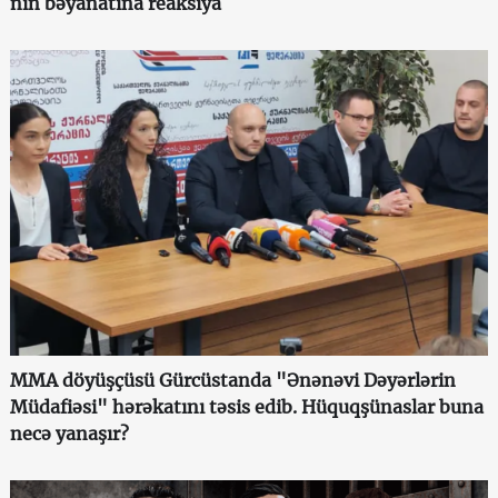
nin bəyanatına reaksiya
MMA döyüşçüsü Gürcüstanda "Ənənəvi Dəyərlərin
Müdafiəsi" hərəkatını təsis edib. Hüquqşünaslar buna
necə yanaşır?