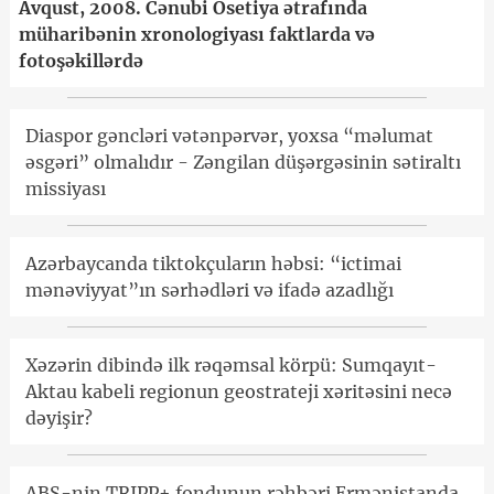
Avqust, 2008. Cənubi Osetiya ətrafında
müharibənin xronologiyası faktlarda və
fotoşəkillərdə
Diaspor gəncləri vətənpərvər, yoxsa “məlumat
əsgəri” olmalıdır - Zəngilan düşərgəsinin sətiraltı
missiyası
Azərbaycanda tiktokçuların həbsi: “ictimai
mənəviyyat”ın sərhədləri və ifadə azadlığı
Xəzərin dibində ilk rəqəmsal körpü: Sumqayıt-
Aktau kabeli regionun geostrateji xəritəsini necə
dəyişir?
ABŞ-nin TRIPP+ fondunun rəhbəri Ermənistanda