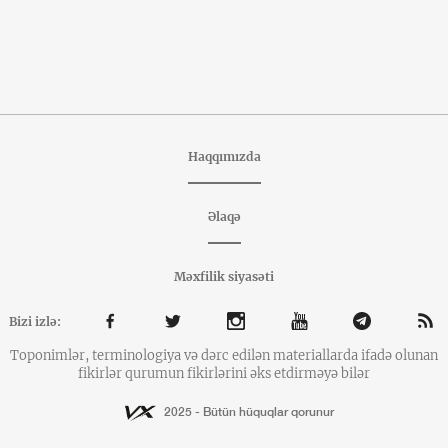
Haqqımızda
Əlaqə
Məxfilik siyasəti
Bizi izlə:
Toponimlər, terminologiya və dərc edilən materiallarda ifadə olunan
fikirlər qurumun fikirlərini əks etdirməyə bilər
2025 - Bütün hüquqlar qorunur