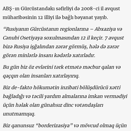
ABŞ-ın Gürcüstandakı səfirliyi də 2008-ci il avqust
müharibəsinin 12 illiyi ilə bağlı bəyanat yayıb.
“Rusiyanın Gürcüstanın regionlarına – Abxaziya və
Cənubi Osetiyaya soxulmasından 12 il keçir. 7 avqust
bizə Rusiya işğalından zərər görmüş, hələ də zərər
görən minlərlə insanı kədərlə xatırladır.
Bu gün biz öz evlərini tərk etmətə məcbur qalan və
qaçqın olan insanları xatırlayırıq.
Biz de-fakto hökumətin inzibati bölüşdürücü xətti
bağladığı və təcili yardım almalarına imkan vermədiyi
üçün həlak olan günahsız dinc vətəndaşları
unutmamışıq.
Biz qanunsuz “borderizasiya” və mövcud olmaq üçün