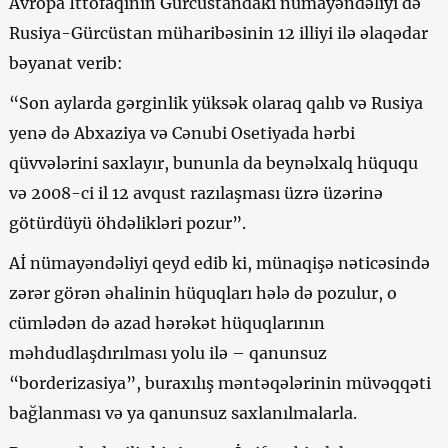
Avropa İttofaqının Gürcüstandakı nümayəndəliyi də
Rusiya-Gürcüstan müharibəsinin 12 illiyi ilə əlaqədar
bəyanat verib:
“Son aylarda gərginlik yüksək olaraq qalıb və Rusiya
yenə də Abxaziya və Cənubi Osetiyada hərbi
qüvvələrini saxlayır, bununla da beynəlxalq hüququ
və 2008-ci il 12 avqust razılaşması üzrə üzərinə
götürdüyü öhdəlikləri pozur”.
Aİ nümayəndəliyi qeyd edib ki, münaqişə nəticəsində
zərər görən əhalinin hüquqları hələ də pozulur, o
cümlədən də azad hərəkət hüquqlarının
məhdudlaşdırılması yolu ilə – qanunsuz
“borderizasiya”, buraxılış məntəqələrinin müvəqqəti
bağlanması və ya qanunsuz saxlanılmalarla.