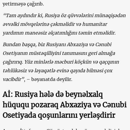
yetirməyə çağırıb.
“Tam aydındır ki, Rusiya öz qüvvələrini münaqişədən
əvvəlki mövqelərinə çəkməlidir və humanitar
yardımın maneəsiz əlçatımlığını təmin etməlidir.
Bundan başqa, biz Rusiyanı Abxaziya və Cənubi
Osetiyanın müstəqilliyini tanımasını geri almağa
çağırırıq. Yüz minlərlə məcburi köçkün və qaçqının
təhlükəsiz və ləyaqətlə evinə qayıda bilməsi çox
vacibdir”
, – bəyanatda deyilir.
Aİ: Rusiya hələ də beynəlxalq
hüququ pozaraq Abxaziya və Cənubi
Osetiyada qoşunlarını yerləşdirir