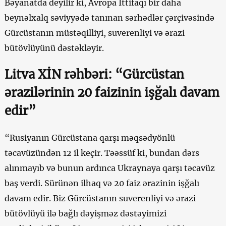
Bəyanatda deyilir ki, Avropa İttifaqı bir daha
beynəlxalq səviyyədə tanınan sərhədlər çərçivəsində
Gürcüstanın müstəqilliyi, suverenliyi və ərazi
bütövlüyünü dəstəkləyir.
Litva XİN rəhbəri: “Gürcüstan
ərazilərinin 20 faizinin işğalı davam
edir”
“Rusiyanın Gürcüstana qarşı məqsədyönlü
təcavüzündən 12 il keçir. Təəssüf ki, bundan dərs
alınmayıb və bunun ardınca Ukraynaya qarşı təcavüz
baş verdi. Sürünən ilhaq və 20 faiz ərazinin işğalı
davam edir. Biz Gürcüstanın suverenliyi və ərazi
bütövlüyü ilə bağlı dəyişməz dəstəyimizi