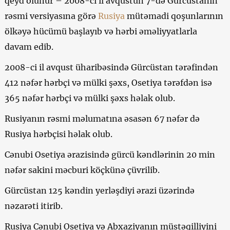
qeyd olunur – 2008-ci il avqustun 7-də Gürcüstanın
rəsmi versiyasına görə
Rusiya
mütəmadi qoşunlarının
ölkəyə hücümü başlayıb və hərbi əməliyyatlarla
davam edib.
2008-ci il avqust üharibəsində Gürcüstan tərəfindən
412 nəfər hərbçi və mülki şəxs, Osetiya tərəfdən isə
365 nəfər hərbçi və mülki şəxs həlak olub.
Rusiyanın rəsmi məlumatına əsasən 67 nəfər də
Rusiya hərbçisi həlak olub.
Cənubi Osetiya ərazisində gürcü kəndlərinin 20 min
nəfər sakini məcburi köçkünə çüvrilib.
Gürcüstan 125 kəndin yerləşdiyi ərazi üzərində
nəzarəti itirib.
Rusiya Cənubi Osetiya və Abxaziyanın müstəqilliyini