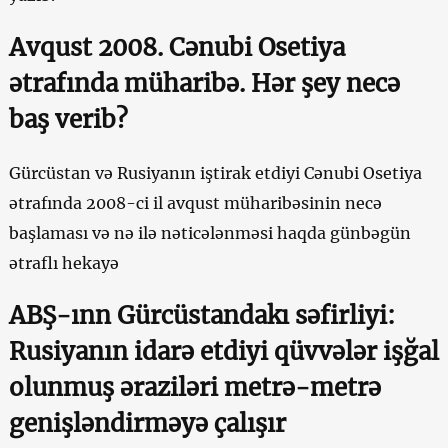
Avqust 2008. Cənubi Osetiya
ətrafında müharibə. Hər şey necə
baş verib?
Gürcüstan və Rusiyanın iştirak etdiyi Cənubi Osetiya
ətrafında 2008-ci il avqust müharibəsinin necə
başlaması və nə ilə nəticələnməsi haqda günbəgün
ətraflı hekayə
ABŞ-ınn Gürcüstandakı səfirliyi:
Rusiyanın idarə etdiyi qüvvələr işğal
olunmuş əraziləri metrə-metrə
genişləndirməyə çalışır