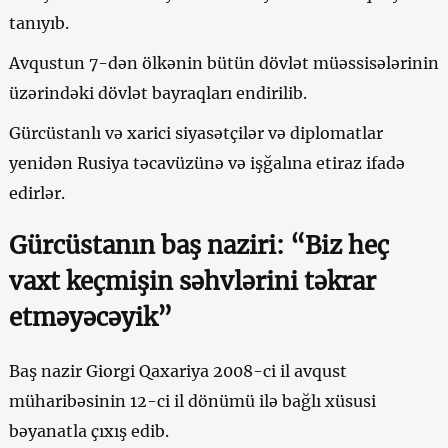
tanıyıb.
Avqustun 7-dən ölkənin bütün dövlət müəssisələrinin
üzərindəki dövlət bayraqları endirilib.
Gürcüstanlı və xarici siyasətçilər və diplomatlar
yenidən Rusiya təcavüzünə və işğalına etiraz ifadə
edirlər.
Gürcüstanın baş naziri: “Biz heç
vaxt keçmişin səhvlərini təkrar
etməyəcəyik”
Baş nazir Giorgi Qaxariya 2008-ci il avqust
müharibəsinin 12-ci il dönümü ilə bağlı xüsusi
bəyanatla çıxış edib.