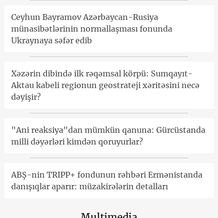
Ceyhun Bayramov Azərbaycan-Rusiya
münasibətlərinin normallaşması fonunda
Ukraynaya səfər edib
Xəzərin dibində ilk rəqəmsal körpü: Sumqayıt-
Aktau kabeli regionun geostrateji xəritəsini necə
dəyişir?
"Ani reaksiya"dan mümkün qanuna: Gürcüstanda
milli dəyərləri kimdən qoruyurlar?
ABŞ-nin TRIPP+ fondunun rəhbəri Ermənistanda
danışıqlar aparır: müzakirələrin detalları
Multimedia