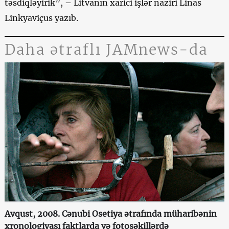
təsdiqləyirik”, – Litvanın xarici işlər naziri Linas
Linkyaviçus yazıb.
Daha ətraflı JAMnews-da
Avqust, 2008. Cənubi Osetiya ətrafında müharibənin
xronologiyası faktlarda və fotoşəkillərdə