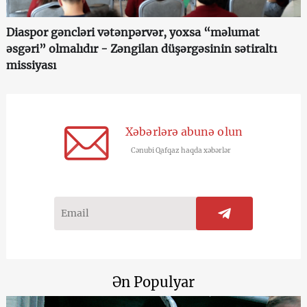
Diaspor gəncləri vətənpərvər, yoxsa “məlumat
əsgəri” olmalıdır - Zəngilan düşərgəsinin sətiraltı
missiyası
Xəbərlərə abunə olun
Cənubi Qafqaz haqda xəbərlər
Ən Populyar