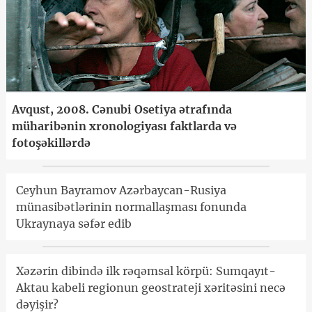
Avqust, 2008. Cənubi Osetiya ətrafında
müharibənin xronologiyası faktlarda və
fotoşəkillərdə
Ceyhun Bayramov Azərbaycan-Rusiya
münasibətlərinin normallaşması fonunda
Ukraynaya səfər edib
Xəzərin dibində ilk rəqəmsal körpü: Sumqayıt-
Aktau kabeli regionun geostrateji xəritəsini necə
dəyişir?