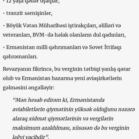
• 12 yaşa qədər uşaqlar,
• tranzit sərnişinlər,
• Böyük Vətən Müharibəsi iştirakçıları, əlilləri və
veteranları, BVM-də həlak olanların dul qadınları,
• Ermənistan milli qəhrımanları və Sovet İttifaqı
qəhrəmanları.
Revazyanın fikrincə, bu verginin tətbiqi yanlış qərar
olub və Ermənistan bazarına yeni aviaşirkətlərin
gəlməsini əngəlləyir:
“Mən hesab edirəm ki, Ermənistanda
aviabiletlərin qiymətinin yüksək olduğunu nəzərə
alaraq xidmət qiymətlərinin və vergilərin
maksimum azaldılması, xüsusən də bu verginin
ləğvi vacibdir”.