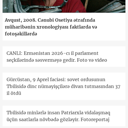
Avqust, 2008. Cənubi Osetiya ətrafında
müharibənin xronologiyası faktlarda və
fotoşəkillərdə
CANLI: Ermənistan 2026-cı il parlament
seçkilərində səsverməyə gedir. Foto və video
Gürcüstan, 9 Aprel faciəsi: sovet ordusunun
Tbilisidə dinc nümayişçilərə divan tutmasından 37
il ötdü
Tbilisidə minlərlə insan Patriarxla vidalaşmaq
üçün saatlarla növbədə gözləyir. Fotoreportaj