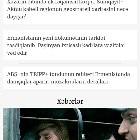
Xəzərin dibində ilk rəqəmsal körpü: Sumqayıt-
Aktau kabeli regionun geostrateji xəritəsini necə
dəyişir?
Ermənistanın yeni hökumətinin tərkibi
təsdiqlənib, Paşinyan ixtisaslı kadrlara vəzifələr
vəd edir
ABŞ-nin TRIPP+ fondunun rəhbəri Ermənistanda
danışıqlar aparır: müzakirələrin detalları
Xəbərlər