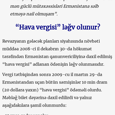
mən güclü mütəxəssisləri Ermənistana səlb
etməyə nail olmuşam”.
“Hava vergisi” ləğv olunur?
Revazyanın gələcək planları siyahısında növbəti
müddəa 2008-ci il dekabrın 30-da hökumət
tərəfindən Ermənistan qanunvericiliyinə daxil edilmiş
“hava vergisi” adlanan ödənişin ləğv olunmasıdır.
Vergi tətbiqindən sonra 2009-cu il martın 29-da
Ermənistandan uçan bütün sərnişinlər 10 min dram
(20 dollara yaxın) “hava vergisi” ödəməli olurdu.
Məbləğ bilet dəyərinə daxil edilirdi və yalnız
aşağıdakılara şamil olunmurdu: