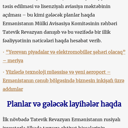
təsis edilməsi və lisenziyalı aviasiya məktəbinin
açılması – bu kimi gələcək planlar haqda
Ermənistanın Mülki Avisasiya Komitəsinin rəhbəri
Tatevik Revazyan danışıb və bu vəzifədə bir illik
fəaliyyətinin nəticələri haqda hesabat verib.
•
“Yerevan piyadalar və elektromobillər şəhəri olacaq”
– meriya
•
Yüzlərlə texnoloji müəssisə və yeni aeroport –
Ermənistanın cənub bölgəsində biznesin inkişafı üzrə
addımlar
Planlar və gələcək layihələr haqda
İlk növbədə Tatevik Revazyan Ermənistanın rusiyalı
investorla ölkədə təyyarə ehtiyat hissələrinin