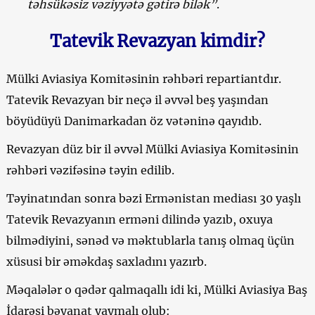
təhsükəsiz vəziyyətə gətirə bilək”
.
Tatevik Revazyan kimdir?
Mülki Aviasiya Komitəsinin rəhbəri repartiantdır.
Tatevik Revazyan bir neçə il əvvəl beş yaşından
böyüdüyü Danimarkadan öz vətəninə qayıdıb.
Revazyan düz bir il əvvəl Mülki Aviasiya Komitəsinin
rəhbəri vəzifəsinə təyin edilib.
Təyinatından sonra bəzi Ermənistan mediası 30 yaşlı
Tatevik Revazyanın erməni dilində yazıb, oxuya
bilmədiyini, sənəd və məktublarla tanış olmaq üçün
xüsusi bir əməkdaş saxladını yazırb.
Məqalələr o qədər qalmaqallı idi ki, Mülki Aviasiya Baş
İdarəsi bəyanat yaymalı olub: