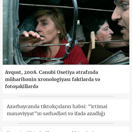
Avqust, 2008. Cənubi Osetiya ətrafında
müharibənin xronologiyası faktlarda və
fotoşəkillərdə
Azərbaycanda tiktokçuların həbsi: “ictimai
mənəviyyat”ın sərhədləri və ifadə azadlığı