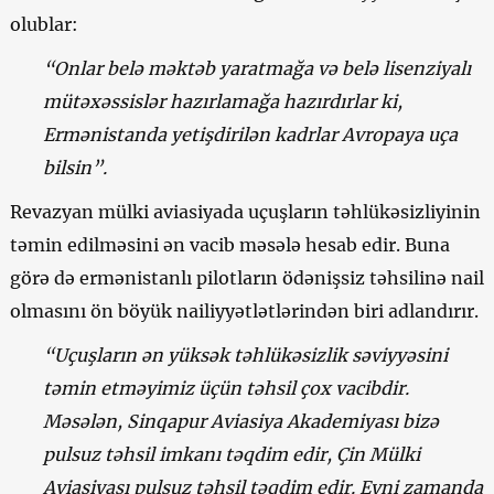
olublar:
“Onlar belə məktəb yaratmağa və belə lisenziyalı
mütəxəssislər hazırlamağa hazırdırlar ki,
Ermənistanda yetişdirilən kadrlar Avropaya uça
bilsin”.
Revazyan mülki aviasiyada uçuşların təhlükəsizliyinin
təmin edilməsini ən vacib məsələ hesab edir. Buna
görə də ermənistanlı pilotların ödənişsiz təhsilinə nail
olmasını ön böyük nailiyyətlətlərindən biri adlandırır.
“Uçuşların ən yüksək təhlükəsizlik səviyyəsini
təmin etməyimiz üçün təhsil çox vacibdir.
Məsələn, Sinqapur Aviasiya Akademiyası bizə
pulsuz təhsil imkanı təqdim edir, Çin Mülki
Aviasiyası pulsuz təhsil təqdim edir. Eyni zamanda