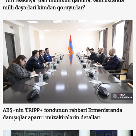
"Ani reaksiya"dan mümkün qanuna: Gürcüstanda
milli dəyərləri kimdən qoruyurlar?
ABŞ-nin TRIPP+ fondunun rəhbəri Ermənistanda
danışıqlar aparır: müzakirələrin detalları