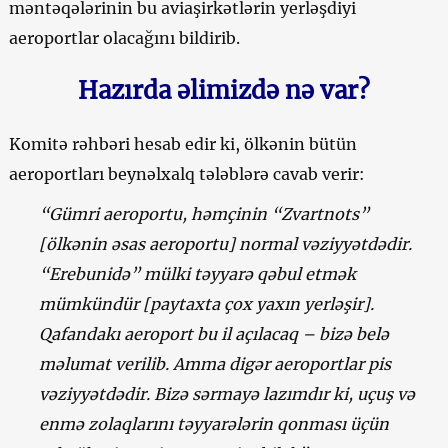
məntəqələrinin bu aviaşirkətlərin yerləşdiyi
aeroportlar olacağını bildirib.
Hazırda əlimizdə nə var?
Komitə rəhbəri hesab edir ki, ölkənin bütün
aeroportları beynəlxalq tələblərə cavab verir:
“Gümri aeroportu, həmçinin “Zvartnots”
[ölkənin əsas aeroportu] normal vəziyyətdədir.
“Erebunidə” mülki təyyarə qəbul etmək
mümkündür [paytaxta çox yaxın yerləşir].
Qafandakı aeroport bu il açılacaq – bizə belə
məlumat verilib. Amma digər aeroportlar pis
vəziyyətdədir. Bizə sərmayə lazımdır ki, uçuş və
enmə zolaqlarını təyyarələrin qonması üçün