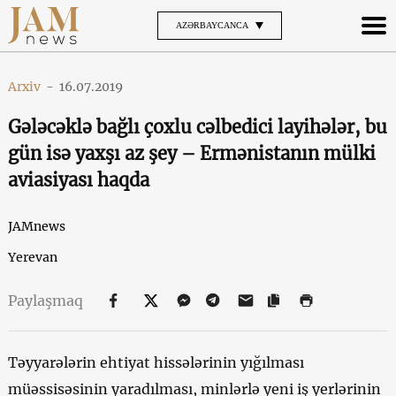
AZƏRBAYCANCA
Arxiv
-
16.07.2019
Gələcəklə bağlı çoxlu cəlbedici layihələr, bu
gün isə yaxşı az şey – Ermənistanın mülki
aviasiyası haqda
JAMnews
Yerevan
Paylaşmaq
Təyyarələrin ehtiyat hissələrinin yığılması
müəssisəsinin yaradılması, minlərlə yeni iş yerlərinin