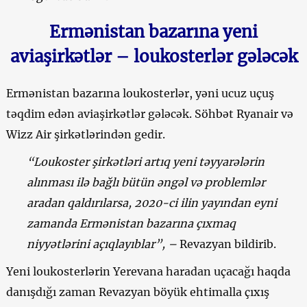
Ermənistan bazarına yeni
aviaşirkətlər – loukosterlər gələcək
Ermənistan bazarına loukosterlər, yəni ucuz uçuş
təqdim edən aviaşirkətlər gələcək. Söhbət Ryanair və
Wizz Air şirkətlərindən gedir.
“Loukoster şirkətləri artıq yeni təyyarələrin
alınması ilə bağlı bütün əngəl və problemlər
aradan qaldırılarsa, 2020-ci ilin yayından eyni
zamanda Ermənistan bazarına çıxmaq
niyyətlərini açıqlayıblar”, –
Revazyan bildirib.
Yeni loukosterlərin Yerevana haradan uçacağı haqda
danışdığı zaman Revazyan böyük ehtimalla çıxış