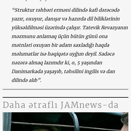
“Struktur rəhbəri erməni dilində kafi dərəcədə
yazır, oxuyur, danışır və hazırda dil biliklərinin
yüksəldilməsi üzərində çalışır. Tatevik Revazyanın
məzmunu anlamaq üçün bütün günü ona
mətnləri oxuyan bir adam saxladığı haqda
məlumatlar isə həqiqətə uyğun deyil. Sadəcə
nəzərə almaq lazımdır ki, o, 5 yaşından
Danimarkada yaşayıb, təhsilini ingilis və dan
dilində alıb”.
Daha ətraflı JAMnews-da