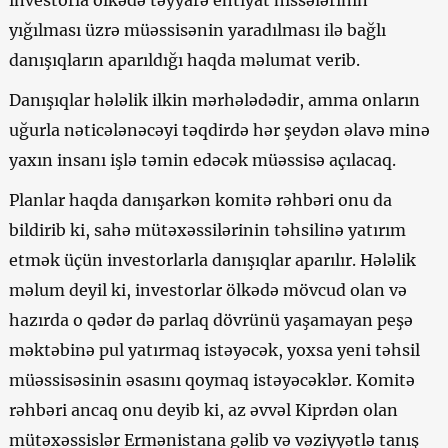
yığılması üzrə müəssisənin yaradılması ilə bağlı
danışıqların aparıldığı haqda məlumat verib.
Danışıqlar hələlik ilkin mərhələdədir, amma onların
uğurla nəticələnəcəyi təqdirdə hər şeydən əlavə minə
yaxın insanı işlə təmin edəcək müəssisə açılacaq.
Planlar haqda danışarkən komitə rəhbəri onu da
bildirib ki, sahə mütəxəssilərinin təhsilinə yatırım
etmək üçün investorlarla danışıqlar aparılır. Hələlik
məlum deyil ki, investorlar ölkədə mövcud olan və
hazırda o qədər də parlaq dövrünü yaşamayan peşə
məktəbinə pul yatırmaq istəyəcək, yoxsa yeni təhsil
müəssisəsinin əsasını qoymaq istəyəcəklər. Komitə
rəhbəri ancaq onu deyib ki, az əvvəl Kiprdən olan
mütəxəssislər Ermənistana gəlib və vəziyyətlə tanış