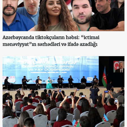
Azərbaycanda tiktokçuların həbsi: “ictimai
mənəviyyat”ın sərhədləri və ifadə azadlığı