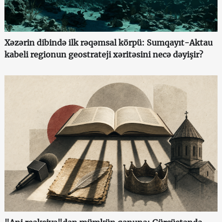
Xəzərin dibində ilk rəqəmsal körpü: Sumqayıt-Aktau
kabeli regionun geostrateji xəritəsini necə dəyişir?