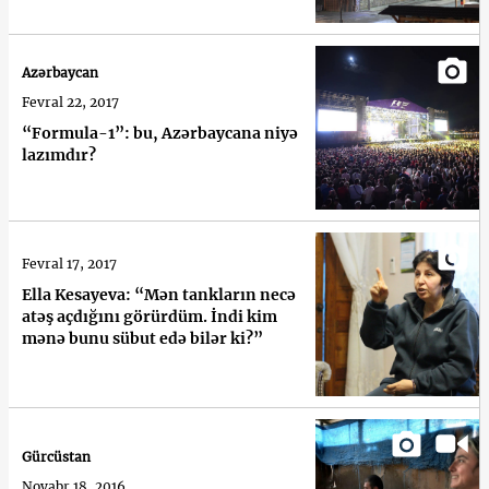
Azərbaycan
Fevral 22, 2017
“Formula-1”: bu, Azərbaycana niyə
lazımdır?
Fevral 17, 2017
Ella Kesayeva: “Mən tankların necə
atəş açdığını görürdüm. İndi kim
mənə bunu sübut edə bilər ki?”
Gürcüstan
Noyabr 18, 2016