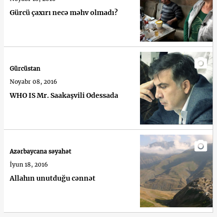
Gürcü çaxırı necə məhv olmadı?
Gürcüstan
Noyabr 08, 2016
WHO IS Mr. Saakaşvili Odessada
Azərbaycana səyahət
İyun 18, 2016
Allahın unutduğu cənnət