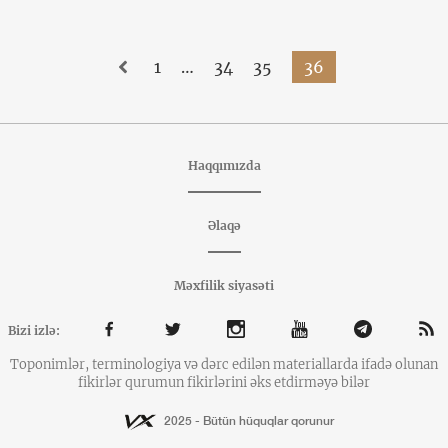
1
…
34
35
36
Haqqımızda
Əlaqə
Məxfilik siyasəti
Bizi izlə:
Toponimlər, terminologiya və dərc edilən materiallarda ifadə olunan
fikirlər qurumun fikirlərini əks etdirməyə bilər
2025 - Bütün hüquqlar qorunur