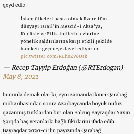
qeyd edib.
İslam ülkeleri başta olmak üzere tüm
dünyayı İsrail’in Mescid-i Aksa’ya,
Kudüs’e ve Filistinlilerin evlerine
yönelik saldırılarına karşı etkili şekilde
harekete geçmeye davet ediyorum.
pic.twitter.com/RLhsZV6Osk
— Recep Tayyip Erdoğan (@RTErdogan)
May 8, 2021
bununla demək olar ki, eyni zamanda ikinci Qarabağ
müharibəsindən sonra Azərbaycanda böyük nüfuz
qazanmış türklərdən biri olan Səlcuq Bayraqdar Yaxın
Şərqdə baş verənlərlə bağlı fikirlərini ifadə edib.
Bayraqdar 2020-ci ilin payızında Qarabağ