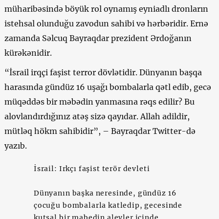
müharibəsində böyük rol oynamış eyniadlı dronların
istehsal olunduğu zavodun sahibi və hərbəridir. Ernə
zamanda Səlcuq Bayraqdar prezident Ərdoğanın
kürəkənidir.
“İsrail irqçi faşist terror dövlətidir. Dünyanın başqa
harasında gündüz 16 uşağı bombalarla qətl edib, gecə
müqəddəs bir məbədin yanmasına rəqs edilir? Bu
alovlandırdığınız atəş sizə qayıdar. Allah adildir,
mütləq hökm sahibidir”, – Bayraqdar Twitter-də
yazıb.
İsrail: Irkçı faşist terör devleti
Dünyanın başka neresinde, gündüz 16
çocuğu bombalarla katledip, gecesinde
kutsal bir mabedin alevler içinde