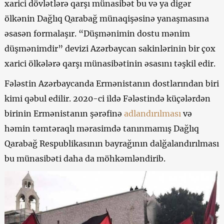
xarici dövlətlərə qarşı münasibət bu və ya digər
ölkənin Dağlıq Qarabağ münaqişəsinə yanaşmasına
əsasən formalaşır. “Düşmənimin dostu mənim
düşmənimdir” devizi Azərbaycan sakinlərinin bir çox
xarici ölkələrə qarşı münasibətinin əsasını təşkil edir.
Fələstin Azərbaycanda Ermənistanın dostlarından biri
kimi qəbul edilir. 2020-ci ildə Fələstində küçələrdən
birinin Ermənistanın şərəfinə
adlandırılması
və
həmin təmtəraqlı mərasimdə tanınmamış Dağlıq
Qarabağ Respublikasının bayrağının dalğalandırılması
bu münasibəti daha da möhkəmləndirib.