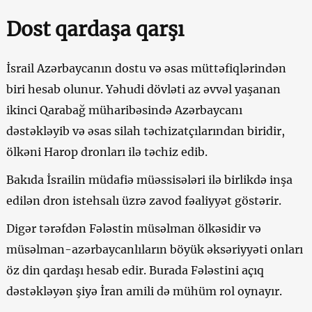
Dost qardaşa qarşı
İsrail Azərbaycanın dostu və əsas müttəfiqlərindən
biri hesab olunur. Yəhudi dövləti az əvvəl yaşanan
ikinci Qarabağ müharibəsində Azərbaycanı
dəstəkləyib və əsas silah təchizatçılarından biridir,
ölkəni Harop dronları ilə təchiz edib.
Bakıda İsrailin müdafiə müəssisələri ilə birlikdə inşa
edilən dron istehsalı üzrə zavod fəaliyyət göstərir.
Digər tərəfdən Fələstin müsəlman ölkəsidir və
müsəlman-azərbaycanlıların böyük əksəriyyəti onları
öz din qardaşı hesab edir. Burada Fələstini açıq
dəstəkləyən şiyə İran amili də mühüm rol oynayır.