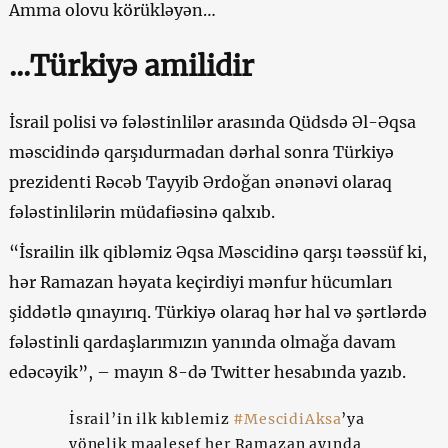
Amma olovu körükləyən…
.
..Türkiyə amilidir
İsrail polisi və fələstinlilər arasında Qüdsdə Əl-Əqsa
məscidində qarşıdurmadan dərhal sonra Türkiyə
prezidenti Rəcəb Tayyib Ərdoğan ənənəvi olaraq
fələstinlilərin müdafiəsinə qalxıb.
“İsrailin ilk qibləmiz Əqsa Məscidinə qarşı təəssüf ki,
hər Ramazan həyata keçirdiyi mənfur hücumları
şiddətlə qınayırıq. Türkiyə olaraq hər hal və şərtlərdə
fələstinli qardaşlarımızın yanında olmağa davam
edəcəyik”, – mayın 8-də Twitter hesabında yazıb.
İsrail’in ilk kıblemiz
#MescidiAksa
’ya
yönelik maalesef her Ramazan ayında