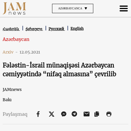
AZƏRBAYCANCA
English
Հայերեն
ქართული
Русский
Azərbaycan
Arxiv
-
12.05.2021
Fələstin-İsrail münaqişəsi Azərbaycan
cəmiyyətində “nifaq almasına” çevrilib
JAMnews
Bakı
Paylaşmaq