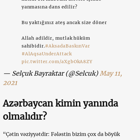
yanmasına dans edilir?
Bu yaktığınız ateş ancak size döner
Allah adildir, mutlak hüküm
sahibidir.
#AksadaBaskınVar
#AlAqsaUnderAttack
pic.twitter.com/aXgbOkA8ZY
— Selçuk Bayraktar (@Selcuk)
May 11,
2021
Azərbaycan kimin yanında
olmalıdır?
“Çətin vəziyyətdir: Fələstin bizim çox da böyük