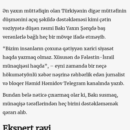
Ən yaxın müttəfiqin olan Türkiyənin digər müttəfinin
düşmənini açıq şəkildə dəstəkləməsi kimi çətin
vəziyyətə düşən rəsmi Bakı Yaxın Şərqdə baş
verənlərlə bağlı heç bir mövqe ifadə etməyib.
“Bizim insanların çoxuna qətiyyən xarici siyasət
haqda yazmaq olmaz. Xüsusən də Fələstin-İsrail
münaqişəsi haqda”, – eyni zamanda bir neçə
hökumətyönlü xəbər nəşrinə rəhbərlik edən jurnalist
və bloqer Həmid Həmidov Telegram kanalında yazıb.
Bundan belə nəticə çıxarmaq olar ki, Bakı susmaq,
münaqişə tərəflərindən heç birini dəstəkləməmək
qərarı alıb.
Ekspert rəyi