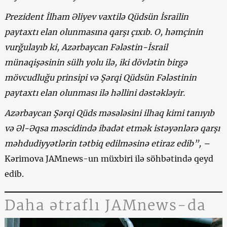
Prezident İlham Əliyev vaxtilə Qüdsün İsrailin
paytaxtı elan olunmasına qarşı çıxıb. O, həmçinin
vurğulayıb ki, Azərbaycan Fələstin-İsrail
münaqişəsinin sülh yolu ilə, iki dövlətin birgə
mövcudluğu prinsipi və Şərqi Qüdsün Fələstinin
paytaxtı elan olunması ilə həllini dəstəkləyir.
Azərbaycan Şərqi Qüds məsələsini ilhaq kimi tanıyıb
və Əl-Əqsa məscidində ibadət etmək istəyənlərə qarşı
məhdudiyyətlərin tətbiq edilməsinə etiraz edib”, –
Kərimova JAMnews-un müxbiri ilə söhbətində qeyd
edib.
Daha ətraflı JAMnews-da