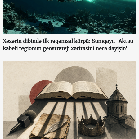
Xəzərin dibində ilk rəqəmsal körpü: Sumqayıt-Aktau
kabeli regionun geostrateji xəritəsini necə dəyişir?