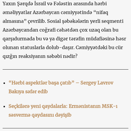
Yaxın Şərqdə İsrail və Fələstin arasında hərbi
əməliyyatlar Azərbaycan cəmiyyətində “nifaq
almasına” çevrilib. Sosial şəbəkələrin yerli seqmenti
Azərbaycandan coğrafi cəhətdən çox uzaq olan bu
qarşıdurmada bu və ya digər tərəfin müdafiəsinə həsr
olunan statuslarla dolub-daşır. Cəmiyyətdəki bu cür
qızğın reaksiyanın səbəbi nədir?
“Hərbi aspektlər başa çatıb” – Sergey Lavrov
Bakıya səfər edib
Seçkilərə yeni qaydalarla: Ermənistanın MSK-ı
səsvermə qaydasını dəyişib