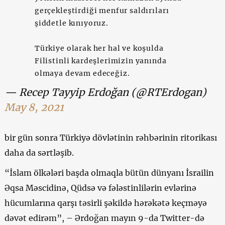
gerçekleştirdiği menfur saldırıları
şiddetle kınıyoruz.
Türkiye olarak her hal ve koşulda
Filistinli kardeşlerimizin yanında
olmaya devam edeceğiz.
— Recep Tayyip Erdoğan (@RTErdogan)
May 8, 2021
bir gün sonra Türkiyə dövlətinin rəhbərinin ritorikası
daha da sərtləşib.
“İslam ölkələri başda olmaqla bütün dünyanı İsrailin
Əqsa Məscidinə, Qüdsə və fələstinlilərin evlərinə
hücumlarına qarşı təsirli şəkildə hərəkətə keçməyə
dəvət edirəm”, – Ərdoğan mayın 9-da Twitter-də