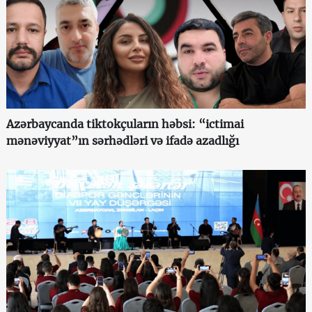
Azərbaycanda tiktokçuların həbsi: “ictimai
mənəviyyat”ın sərhədləri və ifadə azadlığı