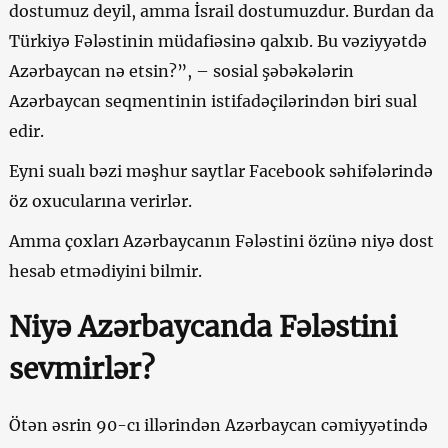
dostumuz deyil, amma İsrail dostumuzdur. Burdan da
Türkiyə Fələstinin müdafiəsinə qalxıb. Bu vəziyyətdə
Azərbaycan nə etsin?”, – sosial şəbəkələrin
Azərbaycan seqmentinin istifadəçilərindən biri sual
edir.
Eyni sualı bəzi məşhur saytlar Facebook səhifələrində
öz oxucularına verirlər.
Amma çoxları Azərbaycanın Fələstini özünə niyə dost
hesab etmədiyini bilmir.
Niyə Azərbaycanda Fələstini
sevmirlər?
Ötən əsrin 90-cı illərindən Azərbaycan cəmiyyətində