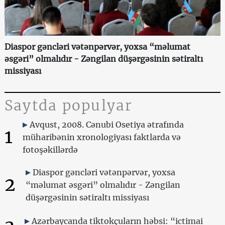
Diaspor gəncləri vətənpərvər, yoxsa “məlumat
əsgəri” olmalıdır - Zəngilan düşərgəsinin sətiraltı
missiyası
Saytda populyar
Avqust, 2008. Cənubi Osetiya ətrafında
1
müharibənin xronologiyası faktlarda və
fotoşəkillərdə
Diaspor gəncləri vətənpərvər, yoxsa
2
“məlumat əsgəri” olmalıdır - Zəngilan
düşərgəsinin sətiraltı missiyası
Azərbaycanda tiktokçuların həbsi: “ictimai