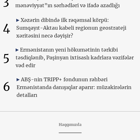
3
mənəviyyat”ın sərhədləri və ifadə azadlığı
Xəzərin dibində ilk rəqəmsal körpü:
4
Sumqayıt-Aktau kabeli regionun geostrateji
xəritəsini necə dəyişir?
Ermənistanın yeni hökumətinin tərkibi
5
təsdiqlənib, Paşinyan ixtisaslı kadrlara vəzifələr
vəd edir
ABŞ-nin TRIPP+ fondunun rəhbəri
6
Ermənistanda danışıqlar aparır: müzakirələrin
detalları
Haqqımızda