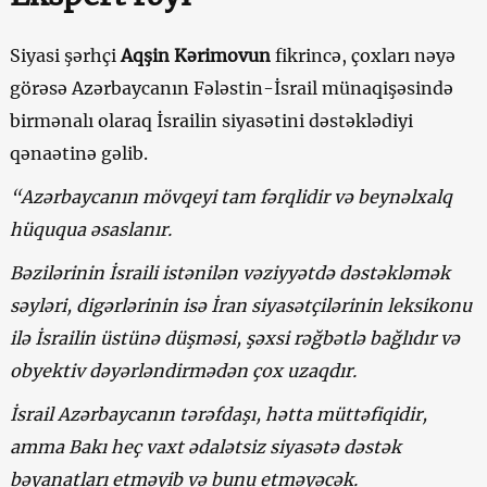
Siyasi şərhçi
Aqşin Kərimovun
fikrincə, çoxları nəyə
görəsə Azərbaycanın Fələstin-İsrail münaqişəsində
birmənalı olaraq İsrailin siyasətini dəstəklədiyi
qənaətinə gəlib.
“Azərbaycanın mövqeyi tam fərqlidir və beynəlxalq
hüququa əsaslanır.
Bəzilərinin İsraili istənilən vəziyyətdə dəstəkləmək
səyləri, digərlərinin isə İran siyasətçilərinin leksikonu
ilə İsrailin üstünə düşməsi, şəxsi rəğbətlə bağlıdır və
obyektiv dəyərləndirmədən çox uzaqdır.
İsrail Azərbaycanın tərəfdaşı, hətta müttəfiqidir,
amma Bakı heç vaxt ədalətsiz siyasətə dəstək
bəyanatları etməyib və bunu etməyəcək.