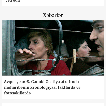
vəd edir
Xəbərlər
Avqust, 2008. Cənubi Osetiya ətrafında
müharibənin xronologiyası faktlarda və
fotoşəkillərdə