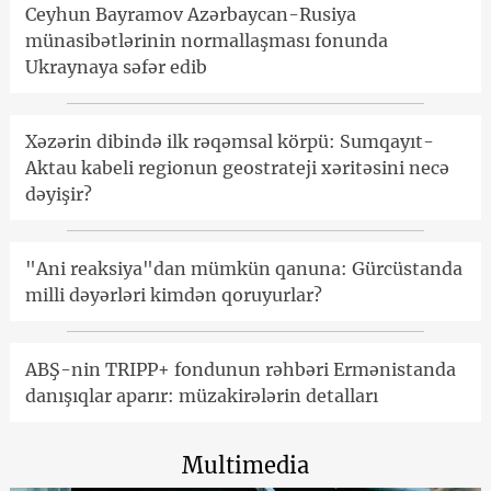
Ceyhun Bayramov Azərbaycan-Rusiya
münasibətlərinin normallaşması fonunda
Ukraynaya səfər edib
Xəzərin dibində ilk rəqəmsal körpü: Sumqayıt-
Aktau kabeli regionun geostrateji xəritəsini necə
dəyişir?
"Ani reaksiya"dan mümkün qanuna: Gürcüstanda
milli dəyərləri kimdən qoruyurlar?
ABŞ-nin TRIPP+ fondunun rəhbəri Ermənistanda
danışıqlar aparır: müzakirələrin detalları
Multimedia