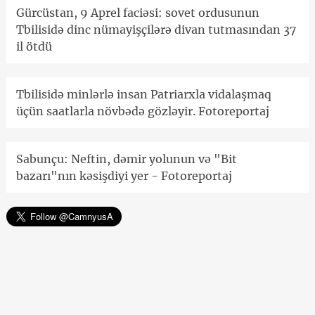
Gürcüstan, 9 Aprel faciəsi: sovet ordusunun
Tbilisidə dinc nümayişçilərə divan tutmasından 37
il ötdü
Tbilisidə minlərlə insan Patriarxla vidalaşmaq
üçün saatlarla növbədə gözləyir. Fotoreportaj
Sabunçu: Neftin, dəmir yolunun və "Bit
bazarı"nın kəsişdiyi yer - Fotoreportaj