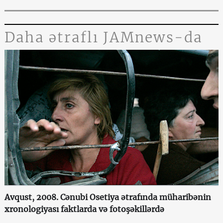
Daha ətraflı JAMnews-da
Avqust, 2008. Cənubi Osetiya ətrafında müharibənin
xronologiyası faktlarda və fotoşəkillərdə