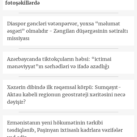
fotoşəkillərdə
Diaspor gəncləri vətənpərvər, yoxsa “məlumat
əsgəri” olmalıdır - Zəngilan düşərgəsinin sətiraltı
missiyası
Azərbaycanda tiktokçuların həbsi: “ictimai
mənəviyyat”ın sərhədləri və ifadə azadlığı
Xəzərin dibində ilk rəqəmsal körpü: Sumqayıt-
Aktau kabeli regionun geostrateji xəritəsini necə
dəyişir?
Ermənistanın yeni hökumətinin tərkibi
təsdiqlənib, Paşinyan ixtisaslı kadrlara vəzifələr