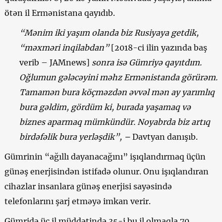
ötən il Ermənistana qayıdıb.
“Mənim iki yaşım olanda biz Rusiyaya getdik,
“məxməri inqilabdan”
[2018-ci ilin yazında baş
verib – JAMnews]
sonra isə Gümriyə qayıtdım.
Oğlumun gələcəyini məhz Ermənistanda görürəm.
Tamamən bura köçməzdən əvvəl mən ay yarımlıq
bura gəldim, gördüm ki, burada yaşamaq və
biznes aparmaq mümkündür. Noyabrda biz artıq
birdəfəlik bura yerləşdik”, –
Davtyan danışıb.
Gümrinin “ağıllı dayanacağını” işıqlandırmaq üçün
günəş enerjisindən istifadə olunur. Onu işıqlandıran
cihazlar insanlara günəş enerjisi sayəsində
telefonlarını şarj etməyə imkan verir.
Gümridə üç il müddətində 35-i bu il olmaqla 70