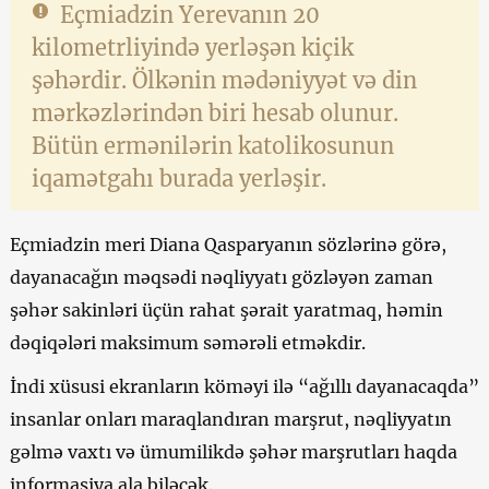
Eçmiadzin Yerevanın 20
kilometrliyində yerləşən kiçik
şəhərdir. Ölkənin mədəniyyət və din
mərkəzlərindən biri hesab olunur.
Bütün ermənilərin katolikosunun
iqamətgahı burada yerləşir.
Eçmiadzin meri Diana Qasparyanın sözlərinə görə,
dayanacağın məqsədi nəqliyyatı gözləyən zaman
şəhər sakinləri üçün rahat şərait yaratmaq, həmin
dəqiqələri maksimum səmərəli etməkdir.
İndi xüsusi ekranların köməyi ilə “ağıllı dayanacaqda”
insanlar onları maraqlandıran marşrut, nəqliyyatın
gəlmə vaxtı və ümumilikdə şəhər marşrutları haqda
informasiya ala biləcək.