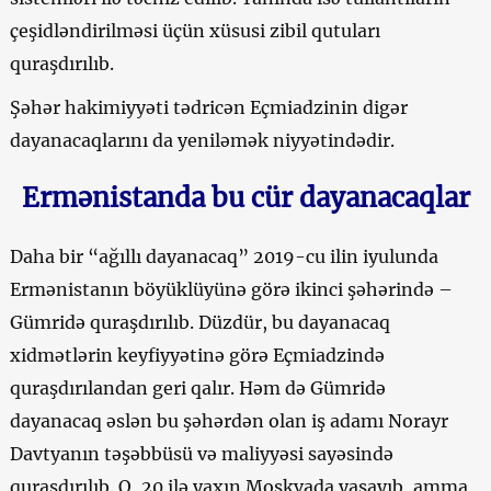
çeşidləndirilməsi üçün xüsusi zibil qutuları
quraşdırılıb.
Şəhər hakimiyyəti tədricən Eçmiadzinin digər
dayanacaqlarını da yeniləmək niyyətindədir.
Ermənistanda bu cür dayanacaqlar
Daha bir “ağıllı dayanacaq” 2019-cu ilin iyulunda
Ermənistanın böyüklüyünə görə ikinci şəhərində –
Gümridə quraşdırılıb. Düzdür, bu dayanacaq
xidmətlərin keyfiyyətinə görə Eçmiadzində
quraşdırılandan geri qalır. Həm də Gümridə
dayanacaq əslən bu şəhərdən olan iş adamı Norayr
Davtyanın təşəbbüsü və maliyyəsi sayəsində
quraşdırılıb. O, 20 ilə yaxın Moskvada yaşayıb, amma