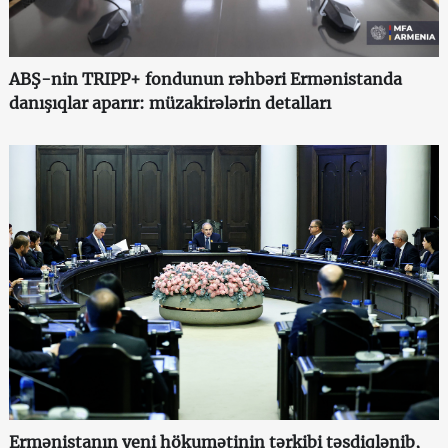
ABŞ-nin TRIPP+ fondunun rəhbəri Ermənistanda
danışıqlar aparır: müzakirələrin detalları
Ermənistanın yeni hökumətinin tərkibi təsdiqlənib,