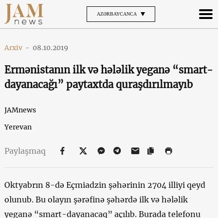
AZƏRBAYCANCA
Arxiv
-
08.10.2019
Ermənistanın ilk və hələlik yeganə “smart-
dayanacağı” paytaxtda quraşdırılmayıb
JAMnews
Yerevan
Paylaşmaq
Oktyabrın 8-də Eçmiadzin şəhərinin 2704 illiyi qeyd
olunub. Bu olayın şərəfinə şəhərdə ilk və hələlik
yeganə “smart-dayanacaq” açılıb. Burada telefonu