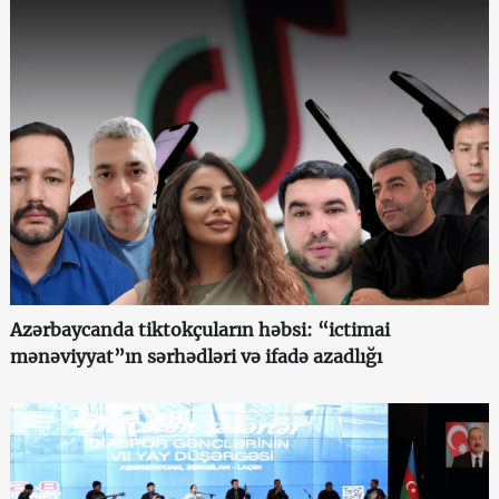
Azərbaycanda tiktokçuların həbsi: “ictimai
mənəviyyat”ın sərhədləri və ifadə azadlığı