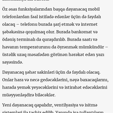
Öz əsas funksiyalarından başqa dayanacaq mobil
telefonlardan fəal istifadə edənlər üçün də faydalı
olacaq – telefonu burada şarj etmək və internet
şəbəkəsinə qoşulmaq olur. Burada bankomat və
ödəniş terminalı da quraşdırılıb. Burada saatı və
havanın temperaturunu da öyrənmək mümkündür –
üstəlik uzaq məsafədən görünən hərəkət edən yazı
sayəsində.
Dayanacaq şəhər sakinləri üçün də faydalı olacaq.
Onlar hara və necə gedəcəklərini, nəyə baxacaqlarını,
harada yemək yeyəcəklərini və istirahət edəcəklərini
müəyyənləşdirə biləcəklər.
Yeni dayanacaq qapalıdır, ventilyasiya və isitmə
sistemləri ilə təchiz edilib. Yanında isə tullantıların