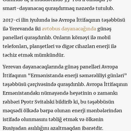
smart-dayanacaq quraşdırmaq nəzərdə tutulub.
2017-ci ilin iyulunda isə Avropa İttifaqının təşəbbüsü
ilə Yerevanda iki
avtobus dayanacağında
günəş
panelləri quraşdırılıb. Onların köməyi ilə mobil
telefonları, planşetləri və digər cihazları enerji ilə
təchiz etmək mümkündür.
Yerevan dayanacaqlarında günəş panelləri Avropa
İttifaqının “Ermənistanda enerji səmərəliliyi günləri”
təşəbbüsü çərçivəsində quraşdırılıb. Avropa İttifaqının
Ermənistandakı nümayəndə heyətinin o zamankı
rəhbəri Pyotr Svitalski bildirib ki, bu təşəbbüsün
məqsədi ölkədə bərpa olunan enerji mənbələrindən
istifadə olunmasını təbliğ etmək və ölkənin
Rusiyadan asılılığını azaltmaqdan ibarətdir.