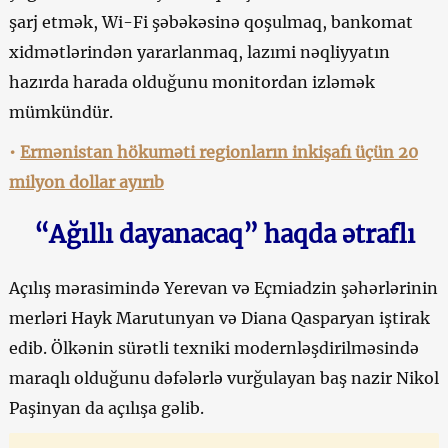
şarj etmək, Wi-Fi şəbəkəsinə qoşulmaq, bankomat
xidmətlərindən yararlanmaq, lazımi nəqliyyatın
hazırda harada olduğunu monitordan izləmək
mümkündür.
•
Ermənistan hökuməti regionların inkişafı üçün 20
milyon dollar ayırıb
“Ağıllı dayanacaq” haqda ətraflı
Açılış mərasimində Yerevan və Eçmiadzin şəhərlərinin
merləri Hayk Marutunyan və Diana Qasparyan iştirak
edib. Ölkənin sürətli texniki modernləşdirilməsində
maraqlı olduğunu dəfələrlə vurğulayan baş nazir Nikol
Paşinyan da açılışa gəlib.