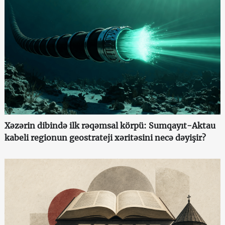
Xəzərin dibində ilk rəqəmsal körpü: Sumqayıt-Aktau
kabeli regionun geostrateji xəritəsini necə dəyişir?