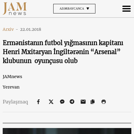
AZƏRBAYCANCA
Arxiv
-
22.01.2018
Ermənistanın futbol yığmasının kapitanı
Henri Mxitaryan İngiltərənin “Arsenal”
klubunun oyunçusu olub
JAMnews
Yerevan
Paylaşmaq