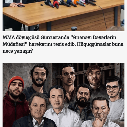
MMA döyüşçüsü Gürcüstanda "Ənənəvi Dəyərlərin
Müdafiəsi" hərəkatını təsis edib. Hüquqşünaslar buna
necə yanaşır?