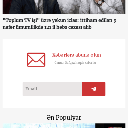
"Toplum TV işi" üzrə yekun iclas: ittiham edilən 9
nəfər ümumilikdə 121 il həbs cəzası alıb
Xəbərlərə abunə olun
Cənubi Qafqaz haqda xəbərlər
Ən Populyar