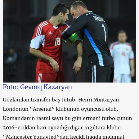
Foto: Gevorq Kazaryan
Gözlənilən transfer baş tutub: Henri Mxitaryan
Londonun “Arsenal” klubunun oyunçusu olub.
Komandanın rəsmi saytı bu gün erməni futbolçunun
2016-ci ildən bəri oynadığı digər İngiltərə klubu
“Mançester Yunayted”dən keçidi haqda məlumat