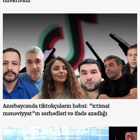
direktividir"
Azərbaycanda tiktokçuların həbsi: “ictimai
mənəviyyat”ın sərhədləri və ifadə azadlığı