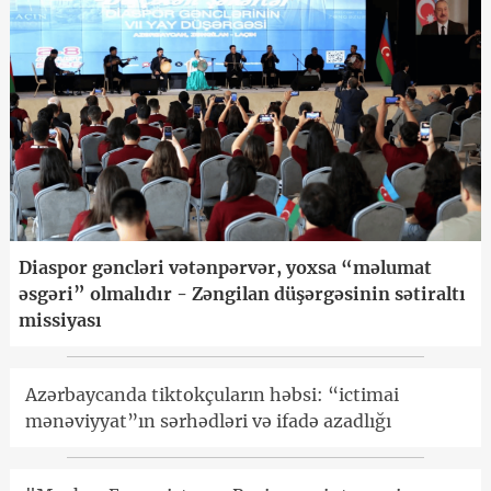
Diaspor gəncləri vətənpərvər, yoxsa “məlumat
əsgəri” olmalıdır - Zəngilan düşərgəsinin sətiraltı
missiyası
Azərbaycanda tiktokçuların həbsi: “ictimai
mənəviyyat”ın sərhədləri və ifadə azadlığı