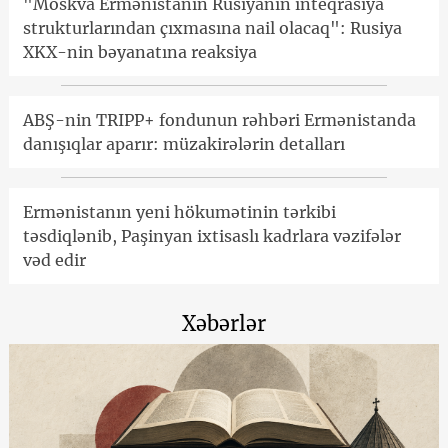
"Moskva Ermənistanın Rusiyanın inteqrasiya
strukturlarından çıxmasına nail olacaq": Rusiya
XKX-nin bəyanatına reaksiya
ABŞ-nin TRIPP+ fondunun rəhbəri Ermənistanda
danışıqlar aparır: müzakirələrin detalları
Ermənistanın yeni hökumətinin tərkibi
təsdiqlənib, Paşinyan ixtisaslı kadrlara vəzifələr
vəd edir
Xəbərlər