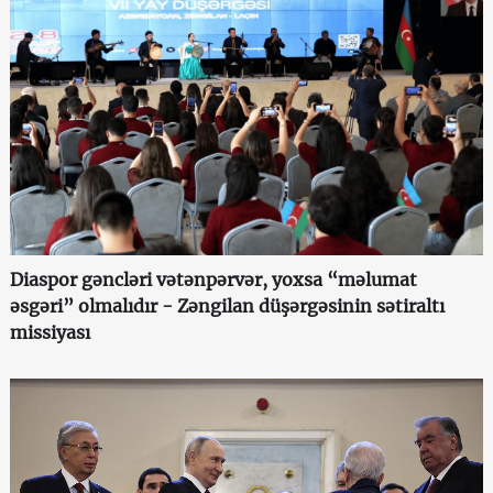
Diaspor gəncləri vətənpərvər, yoxsa “məlumat
əsgəri” olmalıdır - Zəngilan düşərgəsinin sətiraltı
missiyası