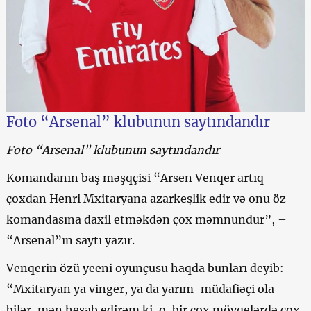
Foto “Arsenal” klubunun saytındandır
Foto “Arsenal” klubunun saytındandır
Komandanın baş məşqçisi “Arsen Venqer artıq
çoxdan Henri Mxitaryana azarkeşlik edir və onu öz
komandasına daxil etməkdən çox məmnundur”, –
“Arsenal”ın saytı yazır.
Venqerin özü yeeni oyunçusu haqda bunları deyib:
“Mxitaryan ya vinger, ya da yarım-müdafiəçi ola
bilər, mən hesab edirəm ki, o, bir çox mövqelərdə çox