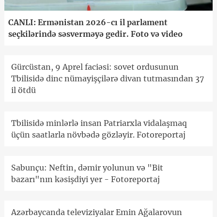
CANLI: Ermənistan 2026-cı il parlament
seçkilərində səsverməyə gedir. Foto və video
Gürcüstan, 9 Aprel faciəsi: sovet ordusunun
Tbilisidə dinc nümayişçilərə divan tutmasından 37
il ötdü
Tbilisidə minlərlə insan Patriarxla vidalaşmaq
üçün saatlarla növbədə gözləyir. Fotoreportaj
Sabunçu: Neftin, dəmir yolunun və "Bit
bazarı"nın kəsişdiyi yer - Fotoreportaj
Azərbaycanda televiziyalar Emin Ağalarovun