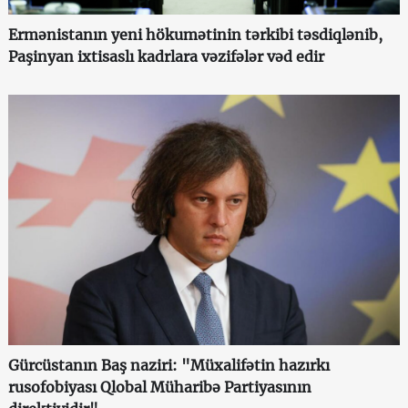
Ermənistanın yeni hökumətinin tərkibi təsdiqlənib,
Paşinyan ixtisaslı kadrlara vəzifələr vəd edir
Gürcüstanın Baş naziri: "Müxalifətin hazırkı
rusofobiyası Qlobal Müharibə Partiyasının