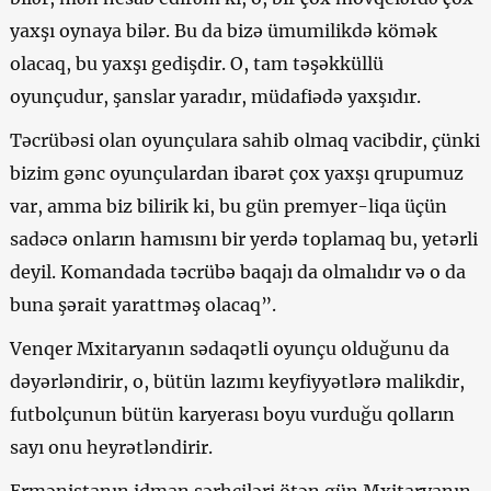
yaxşı oynaya bilər. Bu da bizə ümumilikdə kömək
olacaq, bu yaxşı gedişdir. O, tam təşəkküllü
oyunçudur, şanslar yaradır, müdafiədə yaxşıdır.
Təcrübəsi olan oyunçulara sahib olmaq vacibdir, çünki
bizim gənc oyunçulardan ibarət çox yaxşı qrupumuz
var, amma biz bilirik ki, bu gün premyer-liqa üçün
sadəcə onların hamısını bir yerdə toplamaq bu, yetərli
deyil. Komandada təcrübə baqajı da olmalıdır və o da
buna şərait yarattməş olacaq”.
Venqer Mxitaryanın sədaqətli oyunçu olduğunu da
dəyərləndirir, o, bütün lazımı keyfiyyətlərə malikdir,
futbolçunun bütün karyerası boyu vurduğu qolların
sayı onu heyrətləndirir.
Ermənistanın idman şərhçiləri ötən gün Mxitaryanın