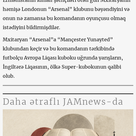
həmişə Londonun “Arsenal” klubunu bəyəndiyini və
onun nə zamansa bu komandanın oyunçusu olmaq
istədiyini bildirmişdilər.
Mxitaryan “Arsenal”a “Mançester Yunayted”
klubundan keçir və bu komandanın tərkibində
futbolçu Avropa Liqası kuboku uğrunda yarışların,
İngiltərə Liqasının, ölkə Super-kubokunun qalibi
olub.
Daha ətraflı JAMnews-da