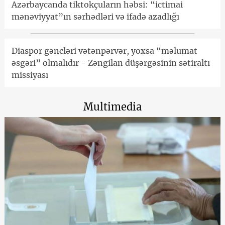
Azərbaycanda tiktokçuların həbsi: “ictimai
mənəviyyat”ın sərhədləri və ifadə azadlığı
Diaspor gəncləri vətənpərvər, yoxsa “məlumat
əsgəri” olmalıdır - Zəngilan düşərgəsinin sətiraltı
missiyası
Multimedia