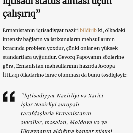
iqtisadi status alması üçün
çalışırıq”
Ermənistanın iqtisadiyyat naziri
bildirib
ki, ölkədəki
intensiv bağların və istixanaların məhsullarının
ixracında problem yoxdur, çünki onlar ən yüksək
standartlara uyğundur. Gevorq Papoyanın sözlərinə
görə, Ermənistan məhsullarının hazırda Avropa
İttifaqı ölkələrinə ixrac olunması da bunu təsdiqləyir:
“İqtisadiyyat Nazirliyi və Xarici
İşlər Nazirliyi avropalı
tərəfdaşlarla Ermənistanın
əvvəllər, məsələn, Moldova və ya
Ukraynanın aldığına bənzər xüsusi