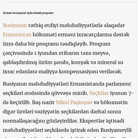
Erməni ixracatçılar üçün dəstək proqramı
Rusiyanın
tətbiq etdiyi məhdudiyyətlərlə əlaqədar
Ermənistan
hökuməti erməni ixracatçılarına dəstək
üzrə daha bir proqramı təsdiqləyib. Proqram
çərçivəsində 1 iyundan etibarən təzə meyvə,
qablaşdırılmış üzüm şərabı, konyak və mineral su
ixrac edənlərə maliyyə kompensasiyası veriləcək.
Rusiyanın məhdudiyyətləri Ermənistanda parlament
seçkiləri ərəfəsində qüvvəyə minib.
Seçkilər
iyunun 7-
də keçirilib. Baş nazir
Nikol Paşinyan
və hökumətin
digər üzvləri vəziyyətin seçkilərdən dərhal sonra
normallaşacağını gözləyirdilər. Ekspertlər iqtisadi
məhdudiyyətləri seçkilərdə iştirak edən Rusiyameylli