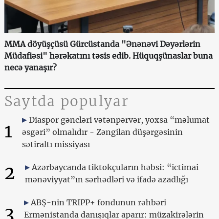
MMA döyüşçüsü Gürcüstanda "Ənənəvi Dəyərlərin
Müdafiəsi" hərəkatını təsis edib. Hüquqşünaslar buna
necə yanaşır?
Saytda populyar
Diaspor gəncləri vətənpərvər, yoxsa “məlumat
1
əsgəri” olmalıdır - Zəngilan düşərgəsinin
sətiraltı missiyası
2
Azərbaycanda tiktokçuların həbsi: “ictimai
mənəviyyat”ın sərhədləri və ifadə azadlığı
ABŞ-nin TRIPP+ fondunun rəhbəri
3
Ermənistanda danışıqlar aparır: müzakirələrin