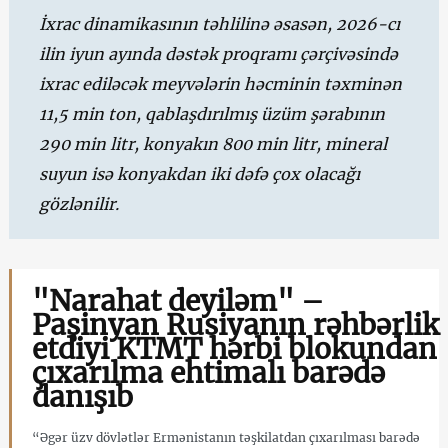
İxrac dinamikasının təhlilinə əsasən, 2026-cı
ilin iyun ayında dəstək proqramı çərçivəsində
ixrac ediləcək meyvələrin həcminin təxminən
11,5 min ton, qablaşdırılmış üzüm şərabının
290 min litr, konyakın 800 min litr, mineral
suyun isə konyakdan iki dəfə çox olacağı
gözlənilir.
"Narahat deyiləm" –
Paşinyan Rusiyanın rəhbərlik
etdiyi KTMT hərbi blokundan
çıxarılma ehtimalı barədə
danışıb
“Əgər üzv dövlətlər Ermənistanın təşkilatdan çıxarılması barədə