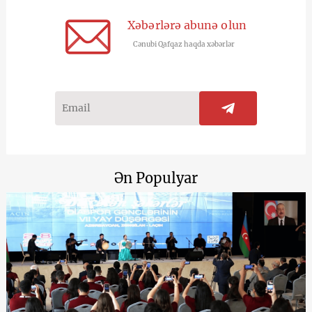
Xəbərlərə abunə olun
Cənubi Qafqaz haqda xəbərlər
Ən Populyar