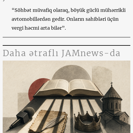
“Söhbət müvafiq olaraq, böyük güclü mühərrikli
avtomobillərdən gedir. Onların sahibləri üçün
vergi həcmi arta bilər”.
Daha ətraflı JAMnews-da