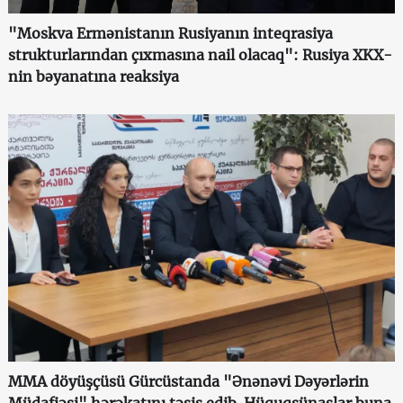
"Moskva Ermənistanın Rusiyanın inteqrasiya
strukturlarından çıxmasına nail olacaq": Rusiya XKX-
nin bəyanatına reaksiya
MMA döyüşçüsü Gürcüstanda "Ənənəvi Dəyərlərin
Müdafiəsi" hərəkatını təsis edib. Hüquqşünaslar buna