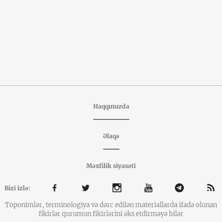
Haqqımızda
Əlaqə
Məxfilik siyasəti
Bizi izlə:
Toponimlər, terminologiya və dərc edilən materiallarda ifadə olunan
fikirlər qurumun fikirlərini əks etdirməyə bilər