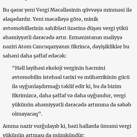
Bu qərar yeni Vergi Məcəlləsinin qüvvəyə minməsi ilə
əlaqədardır. Yeni məcəlləyə görə, minik
avtomobillərinin sahibləri üzərinə düşən vergi yükü
əhəmiyyətli dərəcədə artır. Ermənistanın maliyyə
naziri Atom Cancuqazyanın fikrincə, dəyişikliklər bu
sahəni daha şəffaf edəcək:
“Həll layihəsi ekoloji verginin həcmini
avtomobilin istehsal tarixi və mühərrikinin gücü
ilə uyğunlaşdırmağı təklif edir ki, bu da bizim
fikrimizcə, daha şəffaf və daha uyğundur, vergi
yükünün əhəmiyyətli dərəcədə artımına da səbəb
olmayacaq”.
Amma nazir vurğulayıb ki, bəzi hallarda ümumi vergi
yükünün artması da mümkündür: