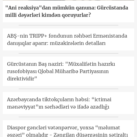
"Ani reaksiya"dan mümkün qanuna: Gürcüstanda
milli dəyərləri kimdən qoruyurlar?
ABŞ-nin TRIPP+ fondunun rəhbəri Ermənistanda
danışıqlar aparır: müzakirələrin detalları
Gürcüstanın Baş naziri: "Müxalifətin hazırkı
rusofobiyası Qlobal Müharibə Partiyasının
direktividir"
Azərbaycanda tiktokçuların həbsi: “ictimai
mənəviyyat”ın sərhədləri və ifadə azadlığı
Diaspor gəncləri vətənpərvər, yoxsa “məlumat
əsgəri” olmalıdır - Zəngilan düşərgəsinin sətiraltı