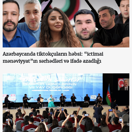
Azərbaycanda tiktokçuların həbsi: “ictimai
mənəviyyat”ın sərhədləri və ifadə azadlığı