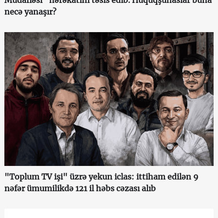
necə yanaşır?
"Toplum TV işi" üzrə yekun iclas: ittiham edilən 9
nəfər ümumilikdə 121 il həbs cəzası alıb