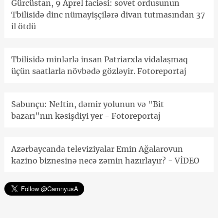
Gürcüstan, 9 Aprel faciəsi: sovet ordusunun
Tbilisidə dinc nümayişçilərə divan tutmasından 37
il ötdü
Tbilisidə minlərlə insan Patriarxla vidalaşmaq
üçün saatlarla növbədə gözləyir. Fotoreportaj
Sabunçu: Neftin, dəmir yolunun və "Bit
bazarı"nın kəsişdiyi yer - Fotoreportaj
Azərbaycanda televiziyalar Emin Ağalarovun
kazino biznesinə necə zəmin hazırlayır? - VİDEO