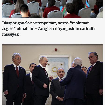
Diaspor gəncləri vətənpərvər, yoxsa “məlumat
əsgəri” olmalıdır - Zəngilan düşərgəsinin sətiraltı
missiyası