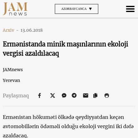
AZƏRBAYCANCA
Arxiv
-
13.06.2018
Ermənistanda minik maşınlarının ekoloji
vergisi azaldılacaq
JAMnews
Yerevan
Paylaşmaq
Ermənistan hökuməti ölkədə qeydiyyatdan keçən
avtomobillərin ödəməli olduğu ekoloji vergini iki dəfə
azaldacaq.