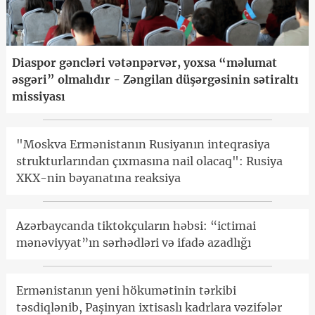
Diaspor gəncləri vətənpərvər, yoxsa “məlumat
əsgəri” olmalıdır - Zəngilan düşərgəsinin sətiraltı
missiyası
"Moskva Ermənistanın Rusiyanın inteqrasiya
strukturlarından çıxmasına nail olacaq": Rusiya
XKX-nin bəyanatına reaksiya
Azərbaycanda tiktokçuların həbsi: “ictimai
mənəviyyat”ın sərhədləri və ifadə azadlığı
Ermənistanın yeni hökumətinin tərkibi
təsdiqlənib, Paşinyan ixtisaslı kadrlara vəzifələr