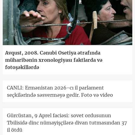
Avqust, 2008. Cənubi Osetiya ətrafında
müharibənin xronologiyası faktlarda və
fotoşəkillərdə
CANLI: Ermənistan 2026-cı il parlament
seçkilərində səsverməyə gedir. Foto və video
Gürcüstan, 9 Aprel faciəsi: sovet ordusunun
Tbilisidə dinc nümayişçilərə divan tutmasından 37
il ötdü