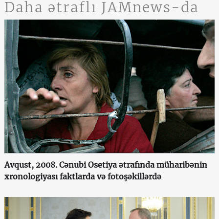
Daha ətraflı JAMnews-da
Avqust, 2008. Cənubi Osetiya ətrafında müharibənin
xronologiyası faktlarda və fotoşəkillərdə