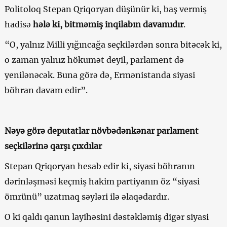
Politoloq Stepan Qriqoryan düşünür ki, baş vermiş
hadisə
hələ ki, bitməmiş inqilabın davamıdır
.
“O, yalnız Milli yığıncağa seçkilərdən sonra bitəcək ki,
o zaman yalnız hökumət deyil, parlament də
yenilənəcək. Buna görə də, Ermənistanda siyasi
böhran davam edir”.
Nəyə görə deputatlar növbədənkənar parlament
seçkilərinə qarşı çıxdılar
Stepan Qriqoryan hesab edir ki, siyasi böhranın
dərinləşməsi keçmiş hakim partiyanın öz “siyasi
ömrünü” uzatmaq səyləri ilə əlaqədardır.
O ki qaldı qanun layihəsini dəstəkləmiş digər siyasi