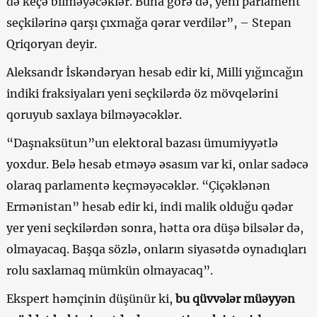
də keçə bilməyəcəklər. Buna görə də, yeni parlament
seçkilərinə qarşı çıxmağa qərar verdilər”, – Stepan
Qriqoryan deyir.
Aleksandr İskəndəryan hesab edir ki, Milli yığıncağın
indiki fraksiyaları yeni seçkilərdə öz mövqelərini
qoruyub saxlaya bilməyəcəklər.
“Daşnaksütun”un elektoral bazası ümumiyyətlə
yoxdur. Belə hesab etməyə əsasım var ki, onlar sadəcə
olaraq parlamentə keçməyəcəklər. “Çiçəklənən
Ermənistan” hesab edir ki, indi malik olduğu qədər
yer yeni seçkilərdən sonra, hətta ora düşə bilsələr də,
olmayacaq. Başqa sözlə, onların siyasətdə oynadıqları
rolu saxlamaq mümkün olmayacaq”.
Ekspert həmçinin düşünür ki,
bu qüvvələr müəyyən