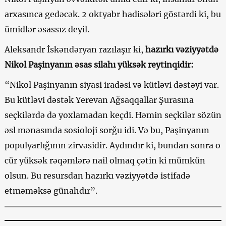
arxasınca gedəcək. 2 oktyabr hadisələri göstərdi ki, bu
ümidlər əsassız deyil.
Aleksandr İskəndəryan razılaşır ki,
hazırkı vəziyyətdə
Nikol Paşinyanın əsas silahı yüksək reytinqidir:
“Nikol Paşinyanın siyasi iradəsi və kütləvi dəstəyi var.
Bu kütləvi dəstək Yerevan Ağsaqqallar Şurasına
seçkilərdə də yoxlamadan keçdi. Həmin seçkilər sözün
əsl mənasında sosioloji sorğu idi. Və bu, Paşinyanın
populyarlığının zirvəsidir. Aydındır ki, bundan sonra o
cür yüksək rəqəmlərə nail olmaq çətin ki mümkün
olsun. Bu resursdan hazırkı vəziyyətdə istifadə
etməməksə günahdır”.