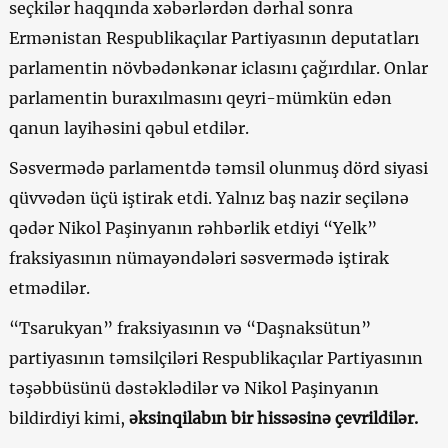
seçkilər haqqında xəbərlərdən dərhal sonra
Ermənistan Respublikaçılar Partiyasının deputatları
parlamentin növbədənkənar iclasını çağırdılar. Onlar
parlamentin buraxılmasını qeyri-mümkün edən
qanun layihəsini qəbul etdilər.
Səsvermədə parlamentdə təmsil olunmuş dörd siyasi
qüvvədən üçü iştirak etdi. Yalnız baş nazir seçilənə
qədər Nikol Paşinyanın rəhbərlik etdiyi “Yelk”
fraksiyasının nümayəndələri səsvermədə iştirak
etmədilər.
“Tsarukyan” fraksiyasının və “Daşnaksütun”
partiyasının təmsilçiləri Respublikaçılar Partiyasının
təşəbbüsünü dəstəklədilər və Nikol Paşinyanın
bildirdiyi kimi,
əksinqilabın bir hissəsinə çevrildilər.