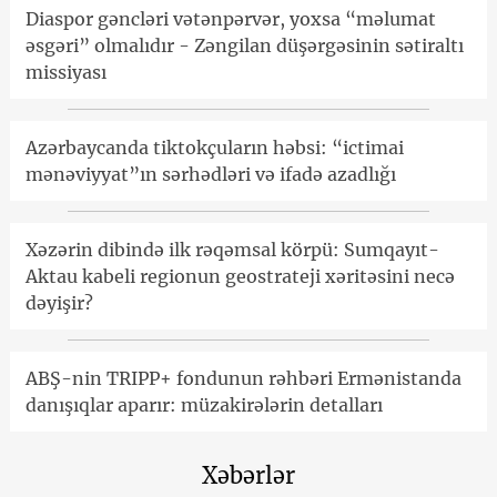
Diaspor gəncləri vətənpərvər, yoxsa “məlumat
əsgəri” olmalıdır - Zəngilan düşərgəsinin sətiraltı
missiyası
Azərbaycanda tiktokçuların həbsi: “ictimai
mənəviyyat”ın sərhədləri və ifadə azadlığı
Xəzərin dibində ilk rəqəmsal körpü: Sumqayıt-
Aktau kabeli regionun geostrateji xəritəsini necə
dəyişir?
ABŞ-nin TRIPP+ fondunun rəhbəri Ermənistanda
danışıqlar aparır: müzakirələrin detalları
Xəbərlər