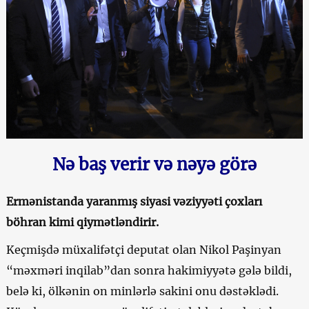
Nə baş verir və nəyə görə
Ermənistanda yaranmış siyasi vəziyyəti çoxları
böhran kimi qiymətləndirir.
Keçmişdə müxalifətçi deputat olan Nikol Paşinyan
“məxməri inqilab”dan sonra hakimiyyətə gələ bildi,
belə ki, ölkənin on minlərlə sakini onu dəstəklədi.