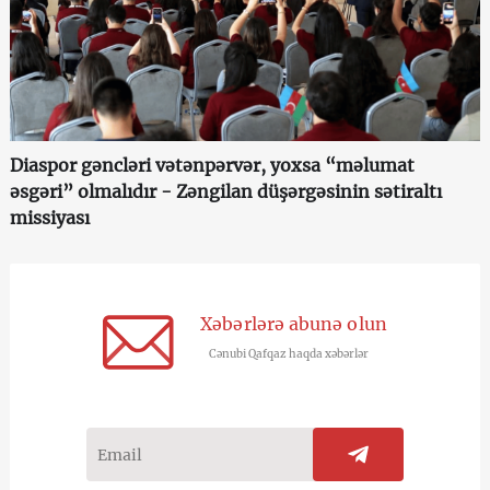
Diaspor gəncləri vətənpərvər, yoxsa “məlumat
əsgəri” olmalıdır - Zəngilan düşərgəsinin sətiraltı
missiyası
Xəbərlərə abunə olun
Cənubi Qafqaz haqda xəbərlər