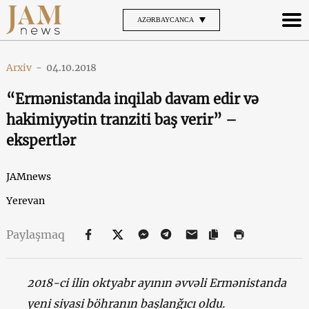
AZƏRBAYCANCA
Arxiv
-
04.10.2018
“Ermənistanda inqilab davam edir və
hakimiyyətin tranziti baş verir” –
ekspertlər
JAMnews
Yerevan
Paylaşmaq
2018-ci ilin oktyabr ayının əvvəli Ermənistanda
yeni siyasi böhranın başlanğıcı oldu.