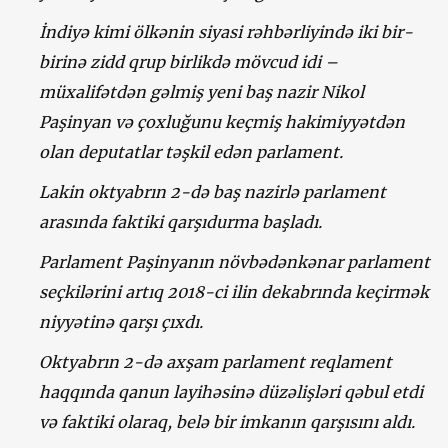
İndiyə kimi ölkənin siyasi rəhbərliyində iki bir-
birinə zidd qrup birlikdə mövcud idi –
müxalifətdən gəlmiş yeni baş nazir Nikol
Paşinyan və çoxluğunu keçmiş hakimiyyətdən
olan deputatlar təşkil edən parlament.
Lakin oktyabrın 2-də baş nazirlə parlament
arasında faktiki qarşıdurma başladı.
Parlament Paşinyanın növbədənkənar parlament
seçkilərini artıq 2018-ci ilin dekabrında keçirmək
niyyətinə qarşı çıxdı.
Oktyabrın 2-də axşam parlament reqlament
haqqında qanun layihəsinə düzəlişləri qəbul etdi
və faktiki olaraq, belə bir imkanın qarşısını aldı.