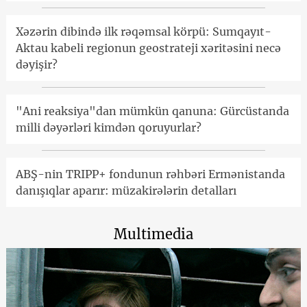
Xəzərin dibində ilk rəqəmsal körpü: Sumqayıt-
Aktau kabeli regionun geostrateji xəritəsini necə
dəyişir?
"Ani reaksiya"dan mümkün qanuna: Gürcüstanda
milli dəyərləri kimdən qoruyurlar?
ABŞ-nin TRIPP+ fondunun rəhbəri Ermənistanda
danışıqlar aparır: müzakirələrin detalları
Multimedia