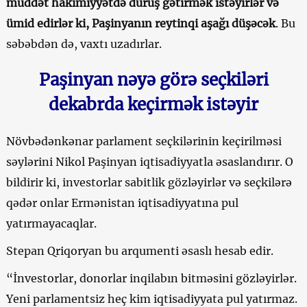
müddət hakimiyyətdə duruş gətirmək istəyirlər və
ümid edirlər ki, Paşinyanın reytinqi aşağı düşəcək
. Bu
səbəbdən də, vaxtı uzadırlar.
Paşinyan nəyə görə seçkiləri
dekabrda keçirmək istəyir
Növbədənkənar parlament seçkilərinin keçirilməsi
səylərini Nikol Paşinyan iqtisadiyyatla əsaslandırır. O
bildirir ki, investorlar sabitlik gözləyirlər və seçkilərə
qədər onlar Ermənistan iqtisadiyyatına pul
yatırmayacaqlar.
Stepan Qriqoryan bu arqumenti əsaslı hesab edir.
“İnvestorlar, donorlar inqilabın bitməsini gözləyirlər.
Yeni parlamentsiz heç kim iqtisadiyyata pul yatırmaz.