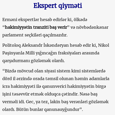
Ekspert qiyməti
Erməni ekspertlər hesab edirlər ki, ölkədə
“
hakimiyyətin tranziti baş verir
” və növbədənkənar
parlament seçkiləri qaçılmazdır.
Politoloq Aleksandr İskəndəryan hesab edir ki, Nikol
Paşinyanla Milli yığıncağın fraksiyaları arasında
qarşıdurmanı gözləmək olardı.
“Bizdə mövcud olan siyasi sistem kimi sistemlərdə
dörd il ərzində orada təmsil olunan həmin adamlarla
icra hakimiyyəti ilə qanunverici hakimiyyətin birgə
işini təsəvvür etmək olduqca çətindir. Nəsə baş
verməli idi. Gec, ya tez, lakin baş verənləri gözləmək
olardı. Bütün bunlar qanunauyğundur”.