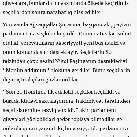
qüvvələrə, bunlar da bu yaxınlarda ölkədə keçirilmiş
seçkilərdən sonra narahatlıq hiss ediblər.
Yerevanda Ağsaqqallar Şurasına, başqa sözlə, paytaxt
parlamentinə seçkilər keçirilib. Onun nəticələri sübut
etdi ki, yerevanlıların əksəriyyəti yeni baş naziri və
onun komandasını dəstəkləyir. Seçicilərin 80
faizindən çoxu səsini Nikol Paşinyanın dəstəklədiyi
“Mənim addımım” blokuna verdilər. Bunu seçkilərin
digər iştirakçıları gözləmirdilər.
“Son 20 il ərzində ilk ədalətli seçkilər keçirildi və
burada kütləvi saxtalaşdırma, hakimiyyət tərəfindən
seçki sisteminə təzyiq yox idi. Lakin parlament
qüvvələri gözlədikləri qədər toplaya bilmədilər və
onlarda qorxu yarandı ki, bu vəziyyətdə parlamentə