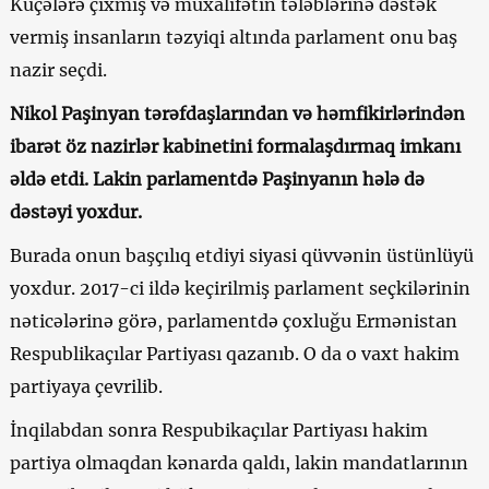
Küçələrə çıxmış və müxalifətin tələblərinə dəstək
vermiş insanların təzyiqi altında parlament onu baş
nazir seçdi.
Nikol Paşinyan tərəfdaşlarından və həmfikirlərindən
ibarət öz nazirlər kabinetini formalaşdırmaq imkanı
əldə etdi. Lakin parlamentdə Paşinyanın hələ də
dəstəyi yoxdur.
Burada onun başçılıq etdiyi siyasi qüvvənin üstünlüyü
yoxdur. 2017-ci ildə keçirilmiş parlament seçkilərinin
nəticələrinə görə, parlamentdə çoxluğu Ermənistan
Respublikaçılar Partiyası qazanıb. O da o vaxt hakim
partiyaya çevrilib.
İnqilabdan sonra Respubikaçılar Partiyası hakim
partiya olmaqdan kənarda qaldı, lakin mandatlarının