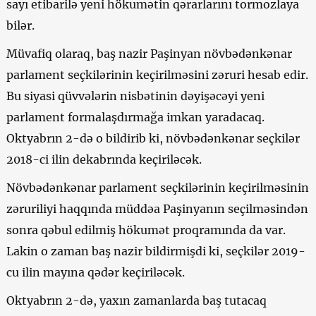
sayı etibarilə yeni hökumətin qərarlarını tormozlaya
bilər.
Müvafiq olaraq, baş nazir Paşinyan növbədənkənar
parlament seçkilərinin keçirilməsini zəruri hesab edir.
Bu siyasi qüvvələrin nisbətinin dəyişəcəyi yeni
parlament formalaşdırmağa imkan yaradacaq.
Oktyabrın 2-də o bildirib ki, növbədənkənar seçkilər
2018-ci ilin dekabrında keçiriləcək.
Növbədənkənar parlament seçkilərinin keçirilməsinin
zəruriliyi haqqında müddəa Paşinyanın seçilməsindən
sonra qəbul edilmiş hökumət proqramında da var.
Lakin o zaman baş nazir bildirmişdi ki, seçkilər 2019-
cu ilin mayına qədər keçiriləcək.
Oktyabrın 2-də, yaxın zamanlarda baş tutacaq