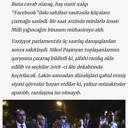
Buna cavab olaraq, baş nazir xalqı
“Facebook”dakı səhifəsi vasitəsilə küçələrə
çıxmağa səslədi. Bir saat ərzində minlərlə insan
Milli yığıncağın binasını mühasirəyə aldı.
Vəziyyət parlamentdə üç saatlıq danışıqlardan
sonra sakitləşdi. Nikol Paşinyan toplaşanlarımn
qarşısına çıxaraq bildirdi ki, şifahi razılıq əldə
edilib və seçkilər 2018-ci ilin dekabrında
keçiriləcək. Lakin sonradan düzəlişləri qəbul etmiş
siyasi qüvvələr bəyan etdilər ki, yalnız müzakirələr
aparılıb, razılaşma isə olmayıb.