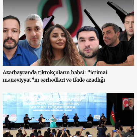
Azərbaycanda tiktokçuların həbsi: “ictimai
mənəviyyat”ın sərhədləri və ifadə azadlığı