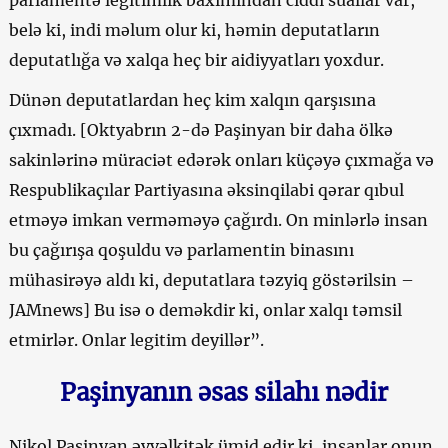
parlamentə legitimlik baxımından ciddi suallar var,
belə ki, indi məlum olur ki, həmin deputatların
deputatlığa və xalqa heç bir aidiyyatları yoxdur.
Dünən deputatlardan heç kim xalqın qarşısına
çıxmadı. [Oktyabrın 2-də Paşinyan bir daha ölkə
sakinlərinə müraciət edərək onları küçəyə çıxmağa və
Respublikaçılar Partiyasına əksinqilabi qərar qıbul
etməyə imkan verməməyə çağırdı. On minlərlə insan
bu çağırışa qoşuldu və parlamentin binasını
mühasirəyə aldı ki, deputatlara təzyiq göstərilsin –
JAMnews] Bu isə o deməkdir ki, onlar xalqı təmsil
etmirlər. Onlar legitim deyillər”.
Paşinyanın əsas silahı nədir
Nikol Paşinyan əvvəlkitək ümid edir ki, insanlar onun