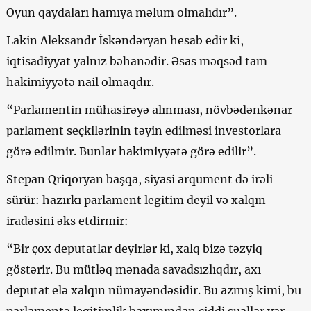
Oyun qaydaları hamıya məlum olmalıdır”.
Lakin Aleksandr İskəndəryan hesab edir ki,
iqtisadiyyat yalnız bəhanədir. Əsas məqsəd tam
hakimiyyətə nail olmaqdır.
“Parlamentin mühasirəyə alınması, növbədənkənar
parlament seçkilərinin təyin edilməsi investorlara
görə edilmir. Bunlar hakimiyyətə görə edilir”.
Stepan Qriqoryan başqa, siyasi arqument də irəli
sürür: hazırkı parlament legitim deyil və xalqın
iradəsini əks etdirmir:
“Bir çox deputatlar deyirlər ki, xalq bizə təzyiq
göstərir. Bu mütləq mənada savadsızlıqdır, axı
deputat elə xalqın nümayəndəsidir. Bu azmış kimi, bu