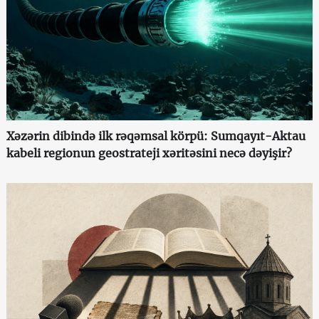
Xəzərin dibində ilk rəqəmsal körpü: Sumqayıt-Aktau
kabeli regionun geostrateji xəritəsini necə dəyişir?