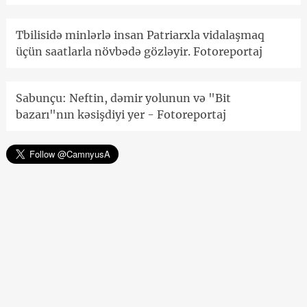
Tbilisidə minlərlə insan Patriarxla vidalaşmaq
üçün saatlarla növbədə gözləyir. Fotoreportaj
Sabunçu: Neftin, dəmir yolunun və "Bit
bazarı"nın kəsişdiyi yer - Fotoreportaj