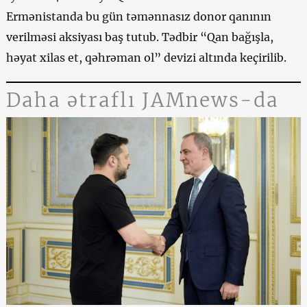
Ermənistanda bu gün təmənnasız donor qanının
verilməsi aksiyası baş tutub. Tədbir “Qan bağışla,
həyat xilas et, qəhrəman ol” devizi altında keçirilib.
Daha ətraflı JAMnews-da