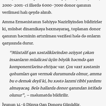
2000-2001-ci illərdə 6000-7000 donor qanının
verilməsi halı qeydə alınıb.
Amma Ermənistanın Səhiyyə Nazirliyindən bildirirlər
ki, müsbət dinamikaya baxmayaraq, toplanan donor
qanının həcminin artırılması vəzifəsi hələ də onların
qarşısında durur.
“Müxtəlif qan xəstəliklərindən əziyyət çəkən
insanların müalicəsi üçün böyük həcmdə qan
komponentlərinə ehtiyac var. Çox vaxt xəstənin
qohumları qan vermək durumunda olmur, amma
bu o demək deyil ki, bu xəstə lazımi tibbi yardımı
almayacaq. Belə hallarda donor qanından istifadə
olunur”, –
məlumatda bildirilir.
İyunun 14-ü Dünya Qan Donoru Günüdür.