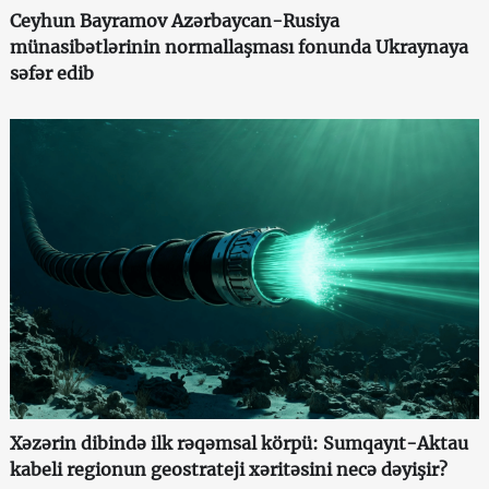
Ceyhun Bayramov Azərbaycan-Rusiya
münasibətlərinin normallaşması fonunda Ukraynaya
səfər edib
Xəzərin dibində ilk rəqəmsal körpü: Sumqayıt-Aktau
kabeli regionun geostrateji xəritəsini necə dəyişir?