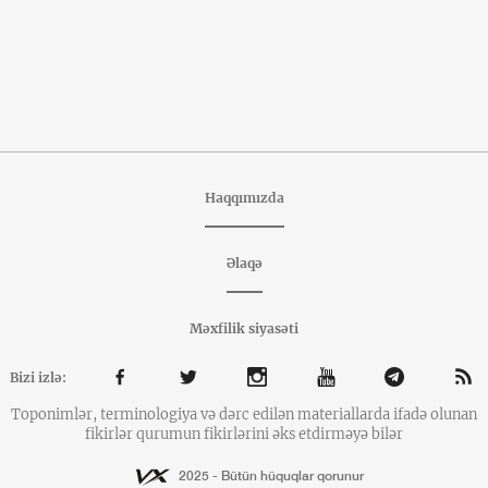
Haqqımızda
Əlaqə
Məxfilik siyasəti
Bizi izlə:
Toponimlər, terminologiya və dərc edilən materiallarda ifadə olunan
fikirlər qurumun fikirlərini əks etdirməyə bilər
2025 - Bütün hüquqlar qorunur