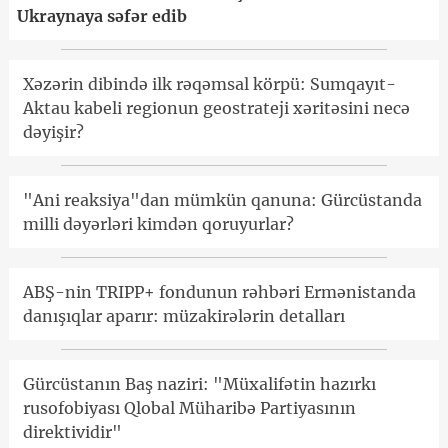
Ukraynaya səfər edib
Xəzərin dibində ilk rəqəmsal körpü: Sumqayıt-
Aktau kabeli regionun geostrateji xəritəsini necə
dəyişir?
"Ani reaksiya"dan mümkün qanuna: Gürcüstanda
milli dəyərləri kimdən qoruyurlar?
ABŞ-nin TRIPP+ fondunun rəhbəri Ermənistanda
danışıqlar aparır: müzakirələrin detalları
Gürcüstanın Baş naziri: "Müxalifətin hazırkı
rusofobiyası Qlobal Müharibə Partiyasının
direktividir"