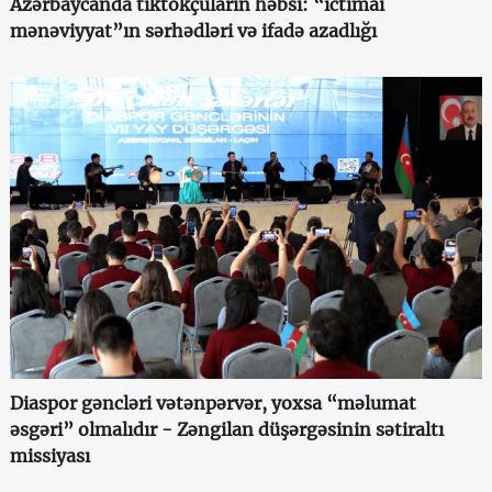
Azərbaycanda tiktokçuların həbsi: “ictimai
mənəviyyat”ın sərhədləri və ifadə azadlığı
Diaspor gəncləri vətənpərvər, yoxsa “məlumat
əsgəri” olmalıdır - Zəngilan düşərgəsinin sətiraltı
missiyası