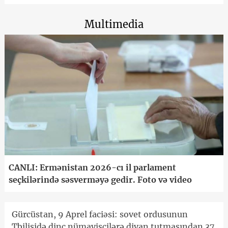
Multimedia
CANLI: Ermənistan 2026-cı il parlament
seçkilərində səsverməyə gedir. Foto və video
Gürcüstan, 9 Aprel faciəsi: sovet ordusunun
Tbilisidə dinc nümayişçilərə divan tutmasından 37