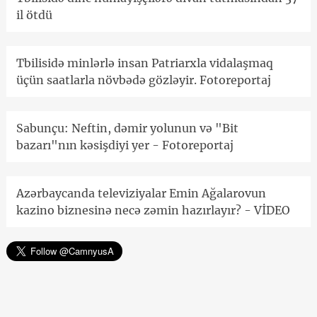
il ötdü
Tbilisidə minlərlə insan Patriarxla vidalaşmaq
üçün saatlarla növbədə gözləyir. Fotoreportaj
Sabunçu: Neftin, dəmir yolunun və "Bit
bazarı"nın kəsişdiyi yer - Fotoreportaj
Azərbaycanda televiziyalar Emin Ağalarovun
kazino biznesinə necə zəmin hazırlayır? - VİDEO