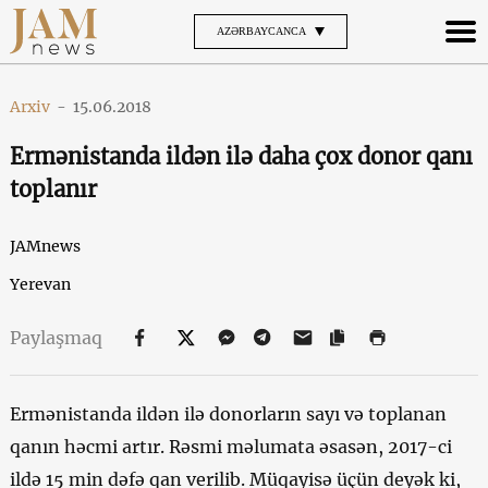
AZƏRBAYCANCA
Arxiv
-
15.06.2018
Ermənistanda ildən ilə daha çox donor qanı
toplanır
JAMnews
Yerevan
Paylaşmaq
Ermənistanda ildən ilə donorların sayı və toplanan
qanın həcmi artır. Rəsmi məlumata əsasən, 2017-ci
ildə 15 min dəfə qan verilib. Müqayisə üçün deyək ki,