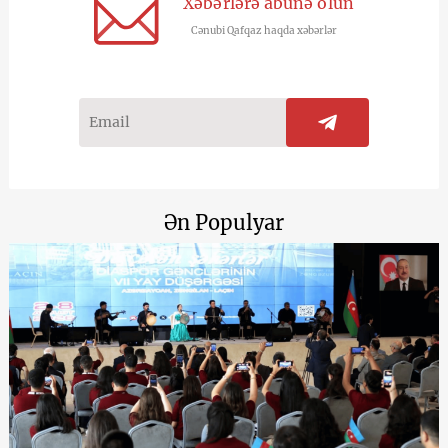
Xəbərlərə abunə olun
Cənubi Qafqaz haqda xəbərlər
Ən Populyar