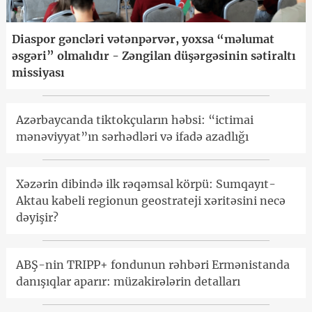
Diaspor gəncləri vətənpərvər, yoxsa “məlumat
əsgəri” olmalıdır - Zəngilan düşərgəsinin sətiraltı
missiyası
Azərbaycanda tiktokçuların həbsi: “ictimai
mənəviyyat”ın sərhədləri və ifadə azadlığı
Xəzərin dibində ilk rəqəmsal körpü: Sumqayıt-
Aktau kabeli regionun geostrateji xəritəsini necə
dəyişir?
ABŞ-nin TRIPP+ fondunun rəhbəri Ermənistanda
danışıqlar aparır: müzakirələrin detalları