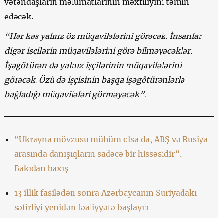
vətəndaşların məlumatlarının məxfiliyini təmin
edəcək.
“Hər kəs yalnız öz müqavilələrini görəcək. İnsanlar
digər işçilərin müqavilələrini görə bilməyəcəklər.
İşəgötürən də yalnız işçilərinin müqavilələrini
görəcək. Özü də işçisinin başqa işəgötürənlərlə
bağladığı müqavilələri görməyəcək”.
“Ukrayna mövzusu mühüm olsa da, ABŞ və Rusiya
arasında danışıqların sadəcə bir hissəsidir”.
Bakıdan baxış
13 illik fasilədən sonra Azərbaycanın Suriyadakı
səfirliyi yenidən fəaliyyətə başlayıb