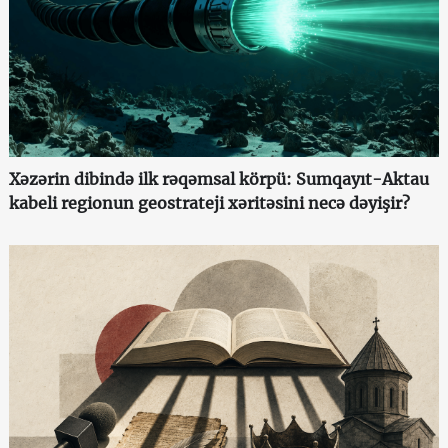
Xəzərin dibində ilk rəqəmsal körpü: Sumqayıt-Aktau
kabeli regionun geostrateji xəritəsini necə dəyişir?