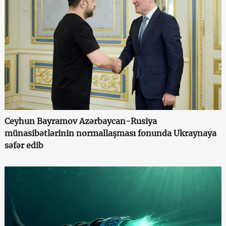
Ceyhun Bayramov Azərbaycan-Rusiya
münasibətlərinin normallaşması fonunda Ukraynaya
səfər edib