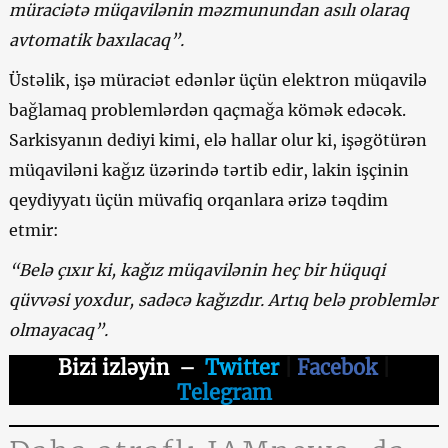
müraciətə müqavilənin məzmunundan asılı olaraq
avtomatik baxılacaq”.
Üstəlik, işə müraciət edənlər üçün elektron müqavilə
bağlamaq problemlərdən qaçmağa kömək edəcək.
Sarkisyanın dediyi kimi, elə hallar olur ki, işəgötürən
müqaviləni kağız üzərində tərtib edir, lakin işçinin
qeydiyyatı üçün müvafiq orqanlara ərizə təqdim
etmir:
“Belə çıxır ki, kağız müqavilənin heç bir hüquqi
qüvvəsi yoxdur, sadəcə kağızdır. Artıq belə problemlər
olmayacaq”.
Bizi izləyin
–
Twitter
|
Facebok
|
Telegram