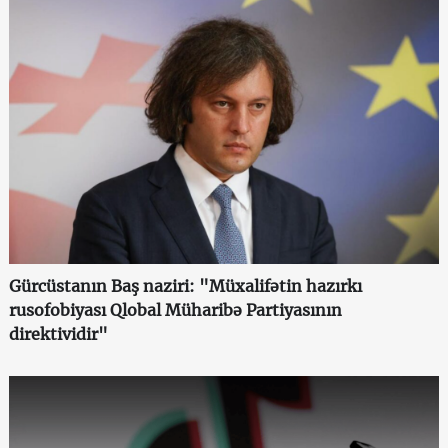
Gürcüstanın Baş naziri: "Müxalifətin hazırkı
rusofobiyası Qlobal Müharibə Partiyasının
direktividir"