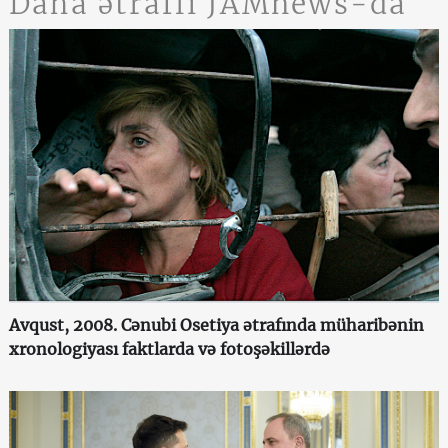
Daha ətraflı JAMnews-da
Avqust, 2008. Cənubi Osetiya ətrafında müharibənin
xronologiyası faktlarda və fotoşəkillərdə