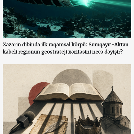
Xəzərin dibində ilk rəqəmsal körpü: Sumqayıt-Aktau
kabeli regionun geostrateji xəritəsini necə dəyişir?