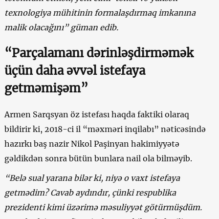
texnologiya mühitinin formalaşdırmaq imkanına
malik olacağını” güman edib.
“Parçalamanı dərinləşdirməmək
üçün daha əvvəl istefaya
getməmişəm”
Armen Sarqsyan öz istefası haqda faktiki olaraq
bildirir ki, 2018-ci il “məxməri inqilabı” nəticəsində
hazırkı baş nazir Nikol Paşinyan hakimiyyətə
gəldikdən sonra bütün bunlara nail ola bilməyib.
“Belə sual yarana bilər ki, niyə o vaxt istefaya
getmədim? Cavab aydındır, çünki respublika
prezidenti kimi üzərimə məsuliyyət götürmüşdüm.