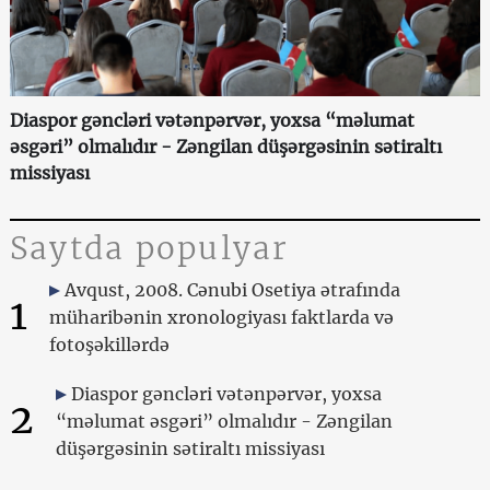
Diaspor gəncləri vətənpərvər, yoxsa “məlumat
əsgəri” olmalıdır - Zəngilan düşərgəsinin sətiraltı
missiyası
Saytda populyar
Avqust, 2008. Cənubi Osetiya ətrafında
1
müharibənin xronologiyası faktlarda və
fotoşəkillərdə
Diaspor gəncləri vətənpərvər, yoxsa
2
“məlumat əsgəri” olmalıdır - Zəngilan
düşərgəsinin sətiraltı missiyası