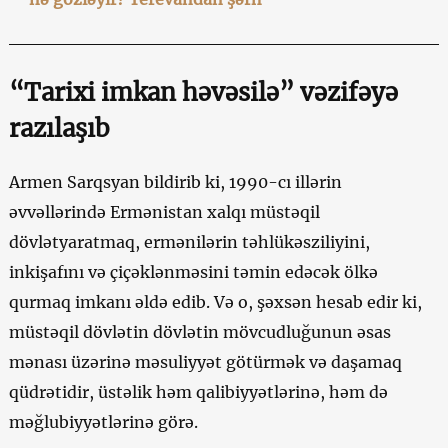
“Tarixi imkan həvəsilə” vəzifəyə
razılaşıb
Armen Sarqsyan bildirib ki, 1990-cı illərin
əvvəllərində Ermənistan xalqı müstəqil
dövlətyaratmaq, ermənilərin təhlükəsziliyini,
inkişafını və çiçəklənməsini təmin edəcək ölkə
qurmaq imkanı əldə edib. Və o, şəxsən hesab edir ki,
müstəqil dövlətin dövlətin mövcudluğunun əsas
mənası üzərinə məsuliyyət götürmək və daşamaq
qüdrətidir, üstəlik həm qalibiyyətlərinə, həm də
məğlubiyyətlərinə görə.