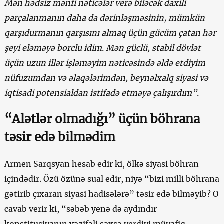
Mən hədsiz mənfi nəticələr verə biləcək daxili
parçalanmanın daha da dərinləşməsinin, mümkün
qarşıdurmanın qarşısını almaq üçün gücüm çatan hər
şeyi eləməyə borclu idim. Mən güclü, stabil dövlət
üçün uzun illər işləməyim nəticəsində əldə etdiyim
nüfuzumdan və əlaqələrimdən, beynəlxalq siyasi və
iqtisadi potensialdan istifadə etməyə çalışırdım”.
“Alətlər olmadığı” üçün böhrana
təsir edə bilmədim
Armen Sarqsyan hesab edir ki, ölkə siyasi böhran
içindədir. Özü özünə sual edir, niyə “bizi milli böhrana
gətirib çıxaran siyasi hadisələrə” təsir edə bilməyib? O
cavab verir ki, “səbəb yenə də aydındır –
konstitusiyanın vəzifəli şəxsə verdiyi müvafiq