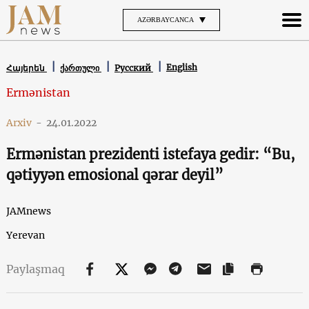
AZƏRBAYCANCA
English
Հայերեն
ქართული
Русский
Ermənistan
Arxiv
-
24.01.2022
Ermənistan prezidenti istefaya gedir: “Bu,
qətiyyən emosional qərar deyil”
JAMnews
Yerevan
Paylaşmaq