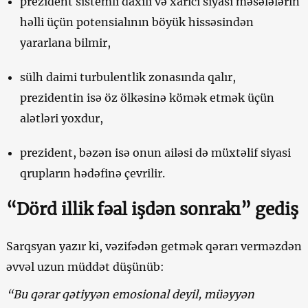
prezident sistemli daxili və xarici siyasi məsələlərin
həlli üçün potensialının böyük hissəsindən
yararlana bilmir,
sülh daimi turbulentlik zonasında qalır,
prezidentin isə öz ölkəsinə kömək etmək üçün
alətləri yoxdur,
prezident, bəzən isə onun ailəsi də müxtəlif siyasi
qrupların hədəfinə çevrilir.
“Dörd illik fəal işdən sonrakı” gediş
Sarqsyan yazır ki, vəzifədən getmək qərarı verməzdən
əvvəl uzun müddət düşünüb:
“Bu qərar qətiyyən emosional deyil, müəyyən