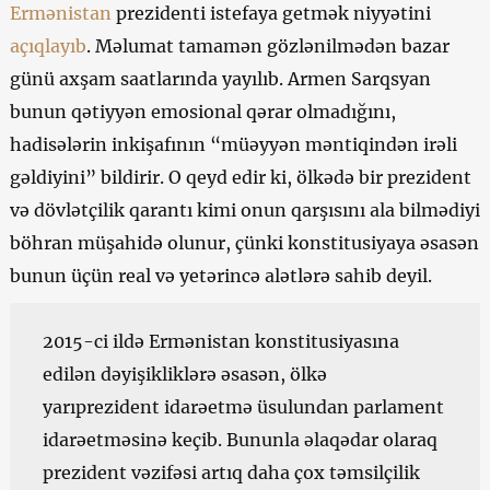
Ermənistan
prezidenti istefaya getmək niyyətini
açıqlayıb
. Məlumat tamamən gözlənilmədən bazar
günü axşam saatlarında yayılıb. Armen Sarqsyan
bunun qətiyyən emosional qərar olmadığını,
hadisələrin inkişafının “müəyyən məntiqindən irəli
gəldiyini” bildirir. O qeyd edir ki, ölkədə bir prezident
və dövlətçilik qarantı kimi onun qarşısını ala bilmədiyi
böhran müşahidə olunur, çünki konstitusiyaya əsasən
bunun üçün real və yetərincə alətlərə sahib deyil.
2015-ci ildə Ermənistan konstitusiyasına
edilən dəyişikliklərə əsasən, ölkə
yarıprezident idarəetmə üsulundan parlament
idarəetməsinə keçib. Bununla əlaqədar olaraq
prezident vəzifəsi artıq daha çox təmsilçilik