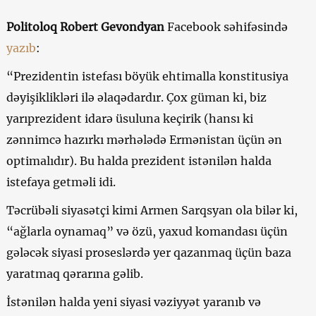
Politoloq Robert Gevondyan
Facebook səhifəsində
yazıb
:
“Prezidentin istefası böyük ehtimalla konstitusiya
dəyişiklikləri ilə əlaqədardır. Çox güman ki, biz
yarıprezident idarə üsuluna keçirik (hansı ki
zənnimcə hazırkı mərhələdə Ermənistan üçün ən
optimalıdır). Bu halda prezident istənilən halda
istefaya getməli idi.
Təcrübəli siyasətçi kimi Armen Sarqsyan ola bilər ki,
“ağlarla oynamaq” və özü, yaxud komandası üçün
gələcək siyasi proseslərdə yer qazanmaq üçün baza
yaratmaq qərarına gəlib.
İstənilən halda yeni siyasi vəziyyət yaranıb və