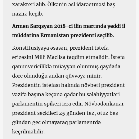
xarakteri alıb. Ölkənin əsl idarəetməsi baş
nazirə keçib.
Armen Sarqsyan 2018-ci ilin martında yeddi il
müddətinə Ermənistan prezidenti seçilib.
Konstitusiyaya əsasən, prezident istefa
ərizəsini Milli Məclisə təqdim etməlidir. İstefa
qanunvericiliklə müəyyən olunmuş qaydada
dərc olunduğu andan qüvvəyə minir.
Prezidentin istefası halında növbəti prezident
vəzifə başına keçənə qədər bu səlahiyyətləri
parlamentin spikeri icra edir. Növbədənkənar
prezident seçkiləri 25 gündən tez, otuz beş
gündən gec olmayaraq parlamentdə
keçrilməlidir.