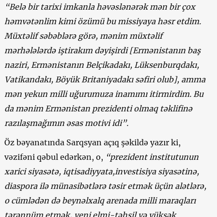
“Belə bir tarixi imkanla həvəslənərək mən bir çox
həmvətənlim kimi özümü bu missiyaya həsr etdim.
Müxtəlif səbəblərə görə, mənim müxtəlif
mərhələlərdə iştirakım dəyişirdi [Ermənistanın baş
naziri, Ermənistanın Belçikadakı, Lüksenburqdakı,
Vatikandakı, Böyük Britaniyadakı səfiri olub], amma
mən yekun milli uğurumuza inamımı itirmirdim. Bu
da mənim Ermənistan prezidenti olmaq təklifinə
razılaşmağımın əsas motivi idi”.
Öz bəyanatında Sarqsyan açıq şəkildə yazır ki,
vəzifəni qəbul edərkən, o,
“prezident institutunun
xarici siyasətə, iqtisadiyyata,investisiya siyasətinə,
diaspora ilə münasibətlərə təsir etmək üçün alətlərə,
o cümlədən də beynəlxalq arenada milli maraqları
tərənnüm etmək, yeni elmi-təhsil və yüksək