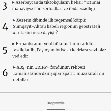
3
Azərbaycanda tiktokçuların həbsi: “ictimai
mənəviyyat”ın sərhədləri və ifadə azadlığı
Xəzərin dibində ilk rəqəmsal körpü:
4
Sumqayıt-Aktau kabeli regionun geostrateji
xəritəsini necə dəyişir?
Ermənistanın yeni hökumətinin tərkibi
5
təsdiqlənib, Paşinyan ixtisaslı kadrlara vəzifələr
vəd edir
ABŞ-nin TRIPP+ fondunun rəhbəri
6
Ermənistanda danışıqlar aparır: müzakirələrin
detalları
Haqqımızda