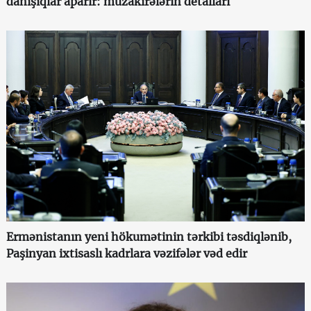
danışıqlar aparır: müzakirələrin detalları
Ermənistanın yeni hökumətinin tərkibi təsdiqlənib,
Paşinyan ixtisaslı kadrlara vəzifələr vəd edir