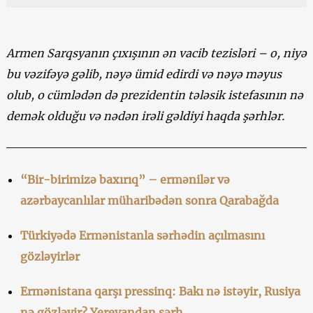
Armen Sarqsyanın çıxışının ən vacib tezisləri – o, niyə
bu vəzifəyə gəlib, nəyə ümid edirdi və nəyə məyus
olub, o cümlədən də prezidentin tələsik istefasının nə
demək olduğu və nədən irəli gəldiyi haqda şərhlər.
“Bir-birimizə baxırıq” – ermənilər və
azərbaycanlılar müharibədən sonra Qarabağda
Türkiyədə Ermənistanla sərhədin açılmasını
gözləyirlər
Ermənistana qarşı pressinq: Bakı nə istəyir, Rusiya
nə gözləyir? Yerevandan şərh