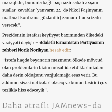
maraqlıdır, bununla bağlı baş nazir sabah axşam
suallar-cavablar [yanvarın 24-də Nikol Paşinyanın
mətbuat konfransı gözlənilir] zamanı hansı izahı
verəcək”.
Prezidentin istafası keyfiyyət baxımından ölkədəki
vəziyyəti dəyişir –
Ədalətli Ermənistan Partiyasının
rəhbəri Norik Norikyan
hesab edir
:
“İstefa haqda bəyanatın məzmunu ölkədə mövcud
olan problemlərin bizim müşahidə etdiklərimizdən
daha dərin olduğunu vurğulamağa əsas verir. Bu
addımın siyasi nəticələri olacaq və bunun təsirini çox
tezliklə hiss edəcəyik”.
Daha ətraflı JAMnews-da