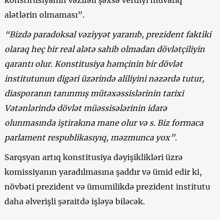
alətlərin olmaması”.
“Bizdə paradoksal vəziyyət yaranıb, prezident faktiki
olaraq heç bir real alətə sahib olmadan dövlətçiliyin
qarantı olur. Konstitusiya həmçinin bir dövlət
institutunun digəri üzərində aliliyini nəzərdə tutur,
diasporanın tanınmış mütəxəssislərinin tarixi
Vətənlərində dövlət müəssisələrinin idarə
olunmasında iştirakına mane olur və s. Biz formaca
parlament respublikasıyıq, məzmunca yox”.
Sarqsyan artıq konstitusiya dəyişiklikləri üzrə
komissiyanın yaradılmasına şaddır və ümid edir ki,
növbəti prezident və ümumilikdə prezident institutu
daha əlverişli şəraitdə işləyə biləcək.