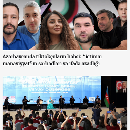
Azərbaycanda tiktokçuların həbsi: “ictimai
mənəviyyat”ın sərhədləri və ifadə azadlığı