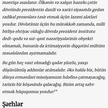
məntiqə əsaslanır. Ölkənin və xalqın hazırkı çətin
dövründə prezidentin daxili və xarici siyasətdə gedən
radikal proseslərə təsir etmək üçün lazımi alətləri
yoxdur. Dövlətimiz üçün bu mürəkkəb zamanda, milli
birliyə ehtiyac olduğu dövrdə prezident institutu
dedi-qodu və sui-qəst nəzəriyyələrinin obyekti
olmamalı, bununla da ictimaiyyətin diqqətini mühüm
məsələlərdən ayırmamalıdır.
Bu gün heç vaxt olmadığı qədər şüurlu, yaxşı
düşünülmüş addımlar atılmalıdır. Əks halda biz, bütün
dünya erməniləri missiyamızın hdəfinə çatmayacağıq,
tarixin bir köşəsində qalacağıq. Bizim artıq səhv
etmək hüququmuz yoxdur!”
Şərhlər