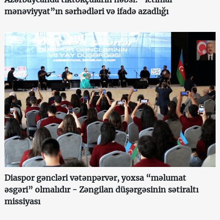
mənəviyyat”ın sərhədləri və ifadə azadlığı
Diaspor gəncləri vətənpərvər, yoxsa “məlumat
əsgəri” olmalıdır - Zəngilan düşərgəsinin sətiraltı
missiyası