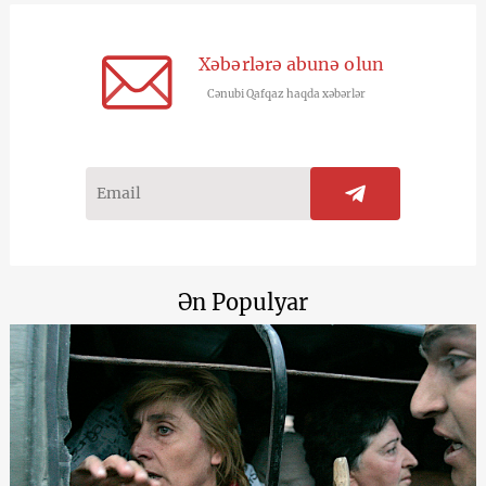
Xəbərlərə abunə olun
Cənubi Qafqaz haqda xəbərlər
Ən Populyar