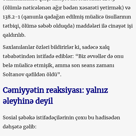
(ölümlə nəticələnən ağır bədən xəsarəti yetirmək) və
138.2-1 (qanunla qadağan edilmiş müalicə üsullarının
tətbiqi, ölümə səbəb olduqda) maddələri ilə cinayət işi
qaldırılıb.
Saxlanılanlar özləri bildirirlər ki, sadəcə xalq
təbabətindən istifadə ediblər: “Biz əvvəllər də onu
belə müalicə etmişik, amma son seans zamanı
Soltanov qəfildən öldü”.
Cəmiyyətin reaksiyası: yalnız
əleyhinə deyil
Sosial şəbəkə istifadəçilərinin çoxu bu hadisədən
dəhşətə gəlib: