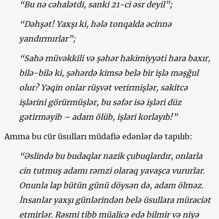
“Bu nə cəhalətdi, sanki 21-ci əsr deyil”;
“Dəhşət! Yaxşı ki, hələ tonqalda əcinnə
yandırmırlar”;
“Sahə müvəkkili və şəhər hakimiyyəti hara baxır,
bilə-bilə ki, şəhərdə kimsə belə bir işlə məşğul
olur? Yəqin onlar rüşvət verirmişlər, sakitcə
işlərini görürmüşlər, bu səfər isə işləri düz
gətirməyib – adam ölüb, işləri korlayıb!”
Amma bu cür üsulları müdafiə edənlər də tapılıb:
“Əslində bu budaqlar nazik çubuqlardır, onlarla
cin tutmuş adamı rəmzi olaraq yavaşca vururlar.
Onunla lap bütün günü döysən də, adam ölməz.
İnsanlar yaxşı günlərindən belə üsullara müraciət
etmirlər. Rəsmi tibb müalicə edə bilmir və niyə