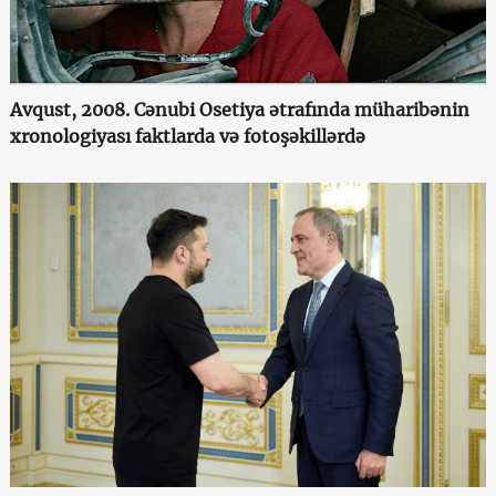
Avqust, 2008. Cənubi Osetiya ətrafında müharibənin
xronologiyası faktlarda və fotoşəkillərdə