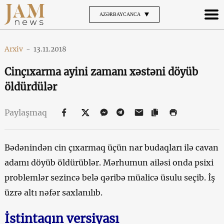
AZƏRBAYCANCA
Arxiv
-
13.11.2018
Cinçıxarma ayini zamanı xəstəni döyüb
öldürdülər
Paylaşmaq
Bədənindən cin çıxarmaq üçün nar budaqları ilə cavan
adamı döyüb öldürüblər. Mərhumun ailəsi onda psixi
problemlər sezincə belə qəribə müalicə üsulu seçib. İş
üzrə altı nəfər saxlanılıb.
İstintaqın versiyası