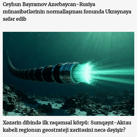
Ceyhun Bayramov Azərbaycan-Rusiya
münasibətlərinin normallaşması fonunda Ukraynaya
səfər edib
Xəzərin dibində ilk rəqəmsal körpü: Sumqayıt-Aktau
kabeli regionun geostrateji xəritəsini necə dəyişir?