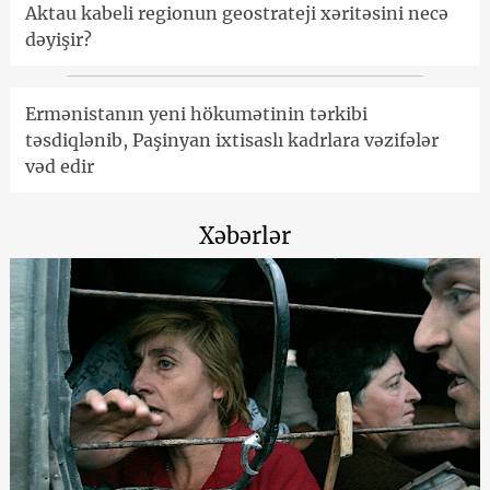
Aktau kabeli regionun geostrateji xəritəsini necə
dəyişir?
Ermənistanın yeni hökumətinin tərkibi
təsdiqlənib, Paşinyan ixtisaslı kadrlara vəzifələr
vəd edir
Xəbərlər