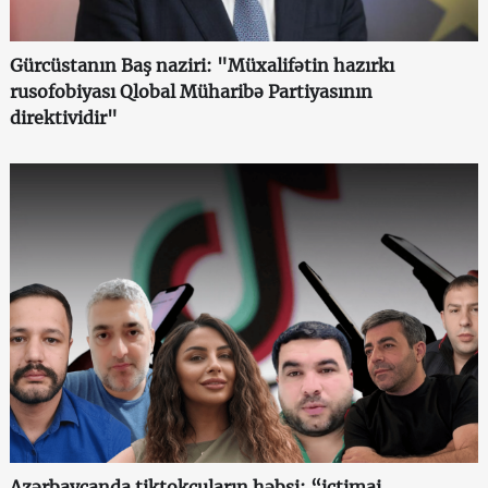
Gürcüstanın Baş naziri: "Müxalifətin hazırkı
rusofobiyası Qlobal Müharibə Partiyasının
direktividir"
Azərbaycanda tiktokçuların həbsi: “ictimai