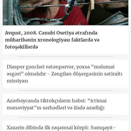
Avqust, 2008. Cənubi Osetiya ətrafında
müharibənin xronologiyası faktlarda və
fotoşəkillərdə
Diaspor gəncləri vətənpərvər, yoxsa “məlumat
əsgəri” olmalıdır - Zəngilan düşərgəsinin sətiraltı
missiyası
Azərbaycanda tiktokçuların həbsi: “ictimai
mənəviyyat”ın sərhədləri və ifadə azadlığı
Xəzərin dibində ilk rəqəmsal körpü: Sumqayıt-