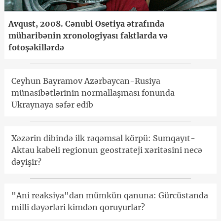
Avqust, 2008. Cənubi Osetiya ətrafında
müharibənin xronologiyası faktlarda və
fotoşəkillərdə
Ceyhun Bayramov Azərbaycan-Rusiya
münasibətlərinin normallaşması fonunda
Ukraynaya səfər edib
Xəzərin dibində ilk rəqəmsal körpü: Sumqayıt-
Aktau kabeli regionun geostrateji xəritəsini necə
dəyişir?
"Ani reaksiya"dan mümkün qanuna: Gürcüstanda
milli dəyərləri kimdən qoruyurlar?