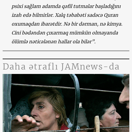
psixi sağlam adamda qəfil tutmalar başladığını
izah edə bilmirlər. Xalq təbabəti sadəcə Quran
oxumaqdan ibarətdir. Nə bir dərman, nə kimya.
Cini bədəndən çıxarmaq mümkün olmayanda
ölümlə nəticələnən hallar ola bilər”.
Daha ətraflı JAMnews-da