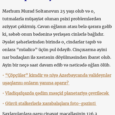
Mərhum Murad Soltanovun 25 yaşı olub və o,
tutmalarla müşayiət olunan psixi problemlərdən
əziyyət çəkirmiş. Cavan oğlanın atası belə qərara gəlib
ki, səbəb onun bədəninə yerləşən cinlərlə bağlıdır.
Əyalət şəhərlərindən birində o, cindarlar tapıb və
onlara “müalicə” üçün pul ödəyib. Cinçıxarma ayini
nar budaqları ilə xəstənin döyülməsindən ibarət olub.
Ayin bir neçə saat davam edib və nəticədə oğlan ölüb.
•
“Çöpçülər” kimdir və niyə Azərbaycanda valideynlər
uşaqlarını onların yanına aparır?
•
Vladiqafqazda qədim məsçid planetariyə çevriləcək
•
Gürcü stalkerlərlə xarabalıqlara foto-gəzinti
Saxlanılanlara qarşı cinayət məcəlləsinin 126.3