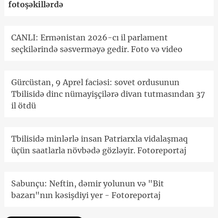
fotoşəkillərdə
CANLI: Ermənistan 2026-cı il parlament
seçkilərində səsverməyə gedir. Foto və video
Gürcüstan, 9 Aprel faciəsi: sovet ordusunun
Tbilisidə dinc nümayişçilərə divan tutmasından 37
il ötdü
Tbilisidə minlərlə insan Patriarxla vidalaşmaq
üçün saatlarla növbədə gözləyir. Fotoreportaj
Sabunçu: Neftin, dəmir yolunun və "Bit
bazarı"nın kəsişdiyi yer - Fotoreportaj