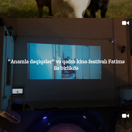
“Anamla dəqiqələr” və qadın kino festivalı Fatimə
ilə birlikdə