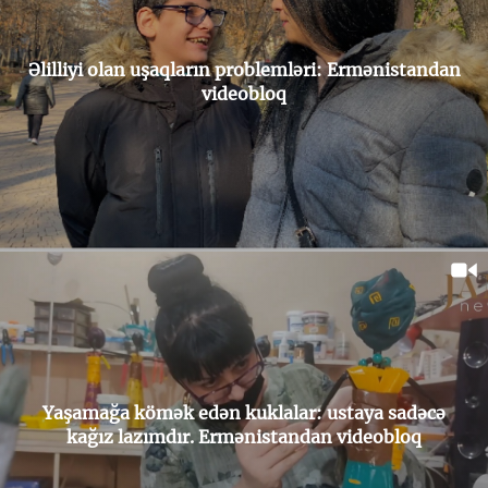
Əlilliyi olan uşaqların problemləri: Ermənistandan
videobloq
Yaşamağa kömək edən kuklalar: ustaya sadəcə
kağız lazımdır. Ermənistandan videobloq