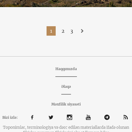
1
2
3
Haqqımızda
Əlaqə
Məxfilik siyasəti
Bizi izlə:
Toponimlər, terminologiya və dərc edilən materiallarda ifadə olunan