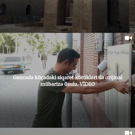
Gəncədə küçədəki siqaret kötükləri ilə orijinal
mübarizə üsulu. VİDEO