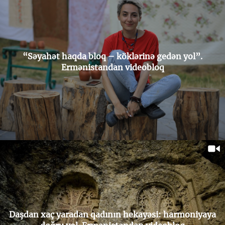
“Səyahət haqda bloq – köklərinə gedən yol”.
Ermənistandan videobloq
Daşdan xaç yaradan qadının hekayəsi: harmoniyaya