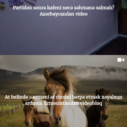
Partidən sonra kafeni necə səhmana salmalı?
Azərbaycandan video
At belində - erməni at cinsini bərpa etmək xəyalının
ardınca. Ermənistandan videobloq