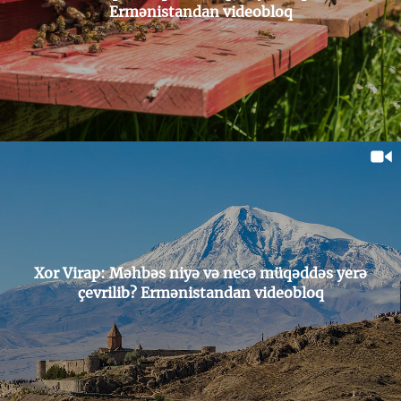
Ermənistandan videobloq
Xor Virap: Məhbəs niyə və necə müqəddəs yerə
çevrilib? Ermənistandan videobloq