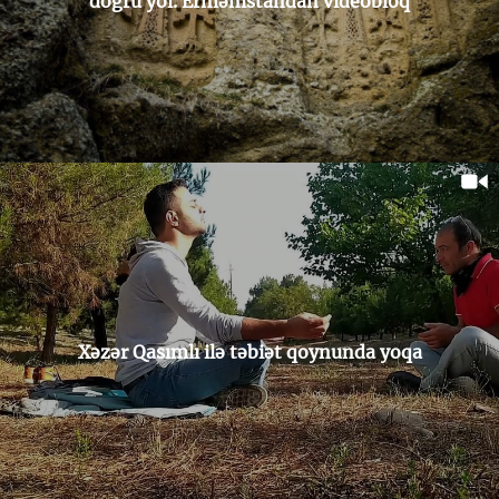
doğru yol. Ermənistandan videobloq
Xəzər Qasımlı ilə təbiət qoynunda yoqa