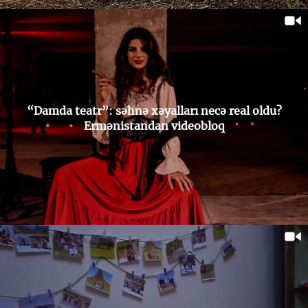
“Damda teatr”: səhnə xəyalları necə real oldu?
Ermənistandan videobloq