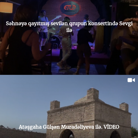
Səhnəyə qayıtmış sevilən qrupun konsertində Sevgi
ilə
Atəşgaha Gülşən Muradəliyeva ilə. VİDEO