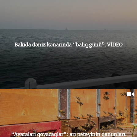
Bakıda dəniz kənarında “balıq günü”. VİDEO
“Avaraları qovacaqlar”: arı pətəyinin qanunları.