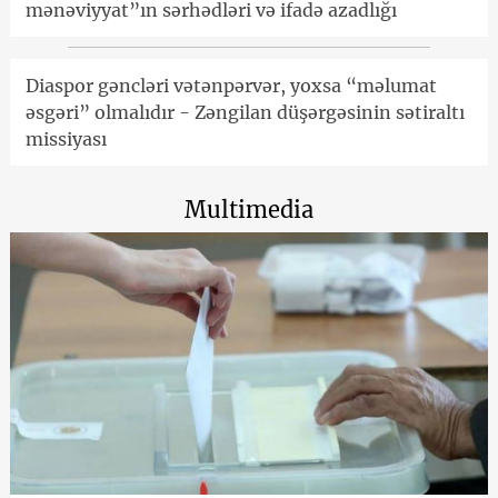
mənəviyyat”ın sərhədləri və ifadə azadlığı
Diaspor gəncləri vətənpərvər, yoxsa “məlumat
əsgəri” olmalıdır - Zəngilan düşərgəsinin sətiraltı
missiyası
Multimedia