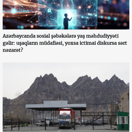
Azərbaycanda sosial şəbəkələrə yaş məhdudiyyəti
gəlir: uşaqların müdafiəsi, yoxsa ictimai diskursa sərt
nəzarət?