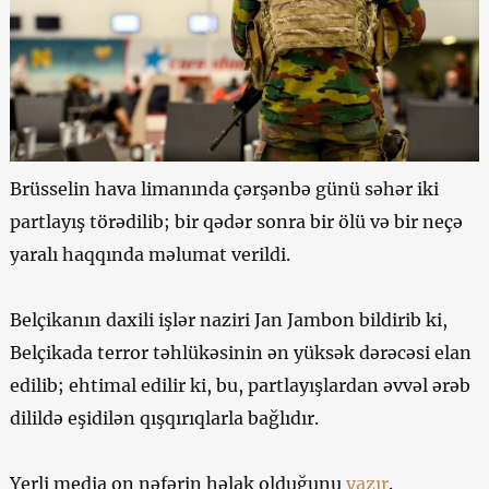
Brüsselin hava limanında çərşənbə günü səhər iki
partlayış törədilib; bir qədər sonra bir ölü və bir neçə
yaralı haqqında məlumat verildi.
Belçikanın daxili işlər naziri Jan Jambon bildirib ki,
Belçikada terror təhlükəsinin ən yüksək dərəcəsi elan
edilib; ehtimal edilir ki, bu, partlayışlardan əvvəl ərəb
dilildə eşidilən qışqırıqlarla bağlıdır.
Yerli media on nəfərin həlak olduğunu
yazır
.