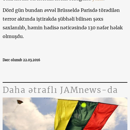
Dörd gün bundan əvvəl Brüsseldə Parisdə törədilən
terror aktında iştirakda şübhəli bilinən şəxs
saxlanılıb, həmin hadisə nəticəsində 130 nəfər həlak
olmuşdu.
Dərc olunub 22.03.2016
Daha ətraflı JAMnews-da