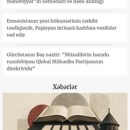
mənəviyyat”ın sərhədləri və ifadə azadlığı
Ermənistanın yeni hökumətinin tərkibi
təsdiqlənib, Paşinyan ixtisaslı kadrlara vəzifələr
vəd edir
Gürcüstanın Baş naziri: "Müxalifətin hazırkı
rusofobiyası Qlobal Müharibə Partiyasının
direktividir"
Xəbərlər