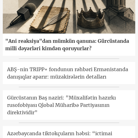
"Ani reaksiya"dan mümkün qanuna: Gürcüstanda
milli dəyərləri kimdən qoruyurlar?
ABŞ-nin TRIPP+ fondunun rəhbəri Ermənistanda
danışıqlar aparır: müzakirələrin detalları
Gürcüstanın Baş naziri: "Müxalifətin hazırkı
rusofobiyası Qlobal Müharibə Partiyasının
direktividir"
Azərbaycanda tiktokçuların həbsi: “ictimai