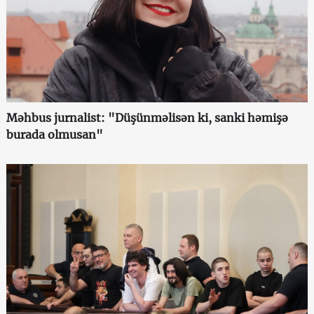
Məhbus jurnalist: "Düşünməlisən ki, sanki həmişə
burada olmusan"