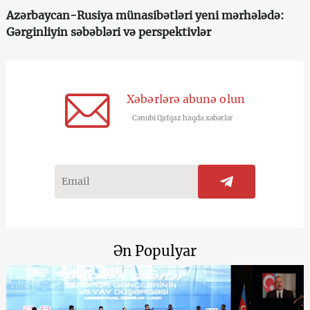
Azərbaycan-Rusiya münasibətləri yeni mərhələdə:
Gərginliyin səbəbləri və perspektivlər
Xəbərlərə abunə olun
Cənubi Qafqaz haqda xəbərlər
Ən Populyar