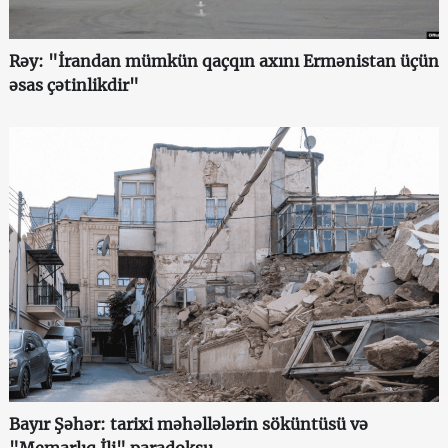
Rəy: "İrandan mümkün qaçqın axını Ermənistan üçün
əsas çətinlikdir"
Bayır Şəhər: tarixi məhəllələrin söküntüsü və
"Memarlıq İli" paradoksu