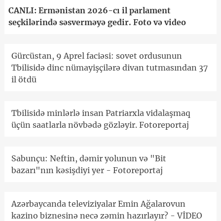
CANLI: Ermənistan 2026-cı il parlament
seçkilərində səsverməyə gedir. Foto və video
Gürcüstan, 9 Aprel faciəsi: sovet ordusunun
Tbilisidə dinc nümayişçilərə divan tutmasından 37
il ötdü
Tbilisidə minlərlə insan Patriarxla vidalaşmaq
üçün saatlarla növbədə gözləyir. Fotoreportaj
Sabunçu: Neftin, dəmir yolunun və "Bit
bazarı"nın kəsişdiyi yer - Fotoreportaj
Azərbaycanda televiziyalar Emin Ağalarovun
kazino biznesinə necə zəmin hazırlayır? - VİDEO