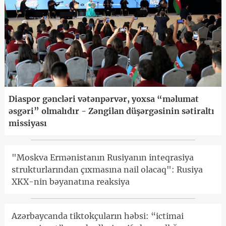
Diaspor gəncləri vətənpərvər, yoxsa “məlumat
əsgəri” olmalıdır - Zəngilan düşərgəsinin sətiraltı
missiyası
"Moskva Ermənistanın Rusiyanın inteqrasiya
strukturlarından çıxmasına nail olacaq": Rusiya
XKX-nin bəyanatına reaksiya
Azərbaycanda tiktokçuların həbsi: “ictimai