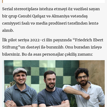
Serial stereotiplərə istehza etməyi öz vəzifəsi sayan
bir qrup Cənubi Qafqaz və Almaniya vətəndaş
cəmiyyəti fəalı və media prodüseri tərəfindən lentə
alınıb.
İlk pilot seriya 2022-ci ilin payızında “Friedrich Ebert
Stiftung”un dəstəyi ilə buraxılıb. Onu buradan izləyə
bilərsiniz. Bu da əsas personajlar çəkiliş zamanı: