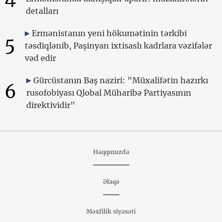
detalları
Ermənistanın yeni hökumətinin tərkibi
5
təsdiqlənib, Paşinyan ixtisaslı kadrlara vəzifələr
vəd edir
Gürcüstanın Baş naziri: "Müxalifətin hazırkı
6
rusofobiyası Qlobal Müharibə Partiyasının
direktividir"
Haqqımızda
Əlaqə
Məxfilik siyasəti