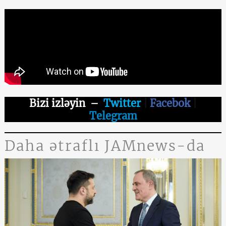
Bizi izləyin
–
Twitter
|
Facebok
|
Telegram
Daha ətraflı JAMnews-da