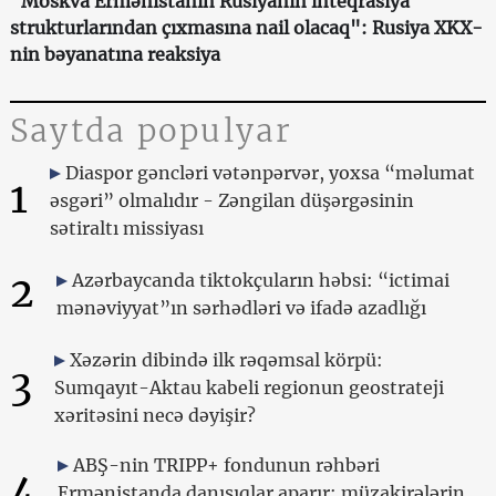
"Moskva Ermənistanın Rusiyanın inteqrasiya
strukturlarından çıxmasına nail olacaq": Rusiya XKX-
nin bəyanatına reaksiya
Saytda populyar
Diaspor gəncləri vətənpərvər, yoxsa “məlumat
1
əsgəri” olmalıdır - Zəngilan düşərgəsinin
sətiraltı missiyası
2
Azərbaycanda tiktokçuların həbsi: “ictimai
mənəviyyat”ın sərhədləri və ifadə azadlığı
Xəzərin dibində ilk rəqəmsal körpü:
3
Sumqayıt-Aktau kabeli regionun geostrateji
xəritəsini necə dəyişir?
ABŞ-nin TRIPP+ fondunun rəhbəri
4
Ermənistanda danışıqlar aparır: müzakirələrin