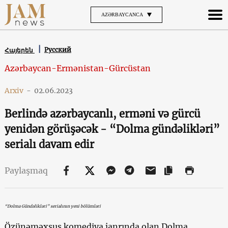
AZƏRBAYCANCA
Русский
Հայերեն
Azərbaycan-Ermənistan-Gürcüstan
Arxiv
-
02.06.2023
Berlində azərbaycanlı, erməni və gürcü
yenidən görüşəcək - “Dolma gündəlikləri”
serialı davam edir
Paylaşmaq
“Dolma Gündəlikləri” serialının yeni bölümləri
Özünəməxsus komediya janrında olan Dolma