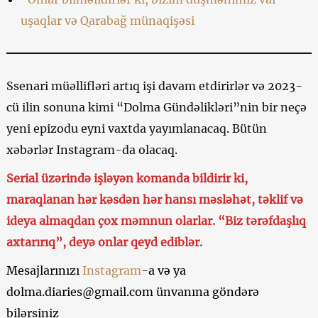
uşaqlar və Qarabağ münaqişəsi
Ssenari müəllifləri artıq işi davam etdirirlər və 2023-
cü ilin sonuna kimi “Dolma Gündəlikləri”nin bir neçə
yeni epizodu eyni vaxtda yayımlanacaq. Bütün
xəbərlər Instagram-da olacaq.
Serial üzərində işləyən komanda bildirir ki,
maraqlanan hər kəsdən hər hansı məsləhət, təklif və
ideya almaqdan çox məmnun olarlar. “Biz tərəfdaşlıq
axtarırıq”, deyə onlar qeyd ediblər.
Mesajlarınızı
Instagram
-a və ya
dolma.diaries@gmail.com
ünvanına göndərə
bilərsiniz