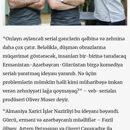
“Onlayn əyləncəli serial gənclərin qəlbinə və zehninə
daha çox çatır. Beləliklə, düşmən obrazlarına
müqavimət göstərəcək, insanları bir-birinə tanıdacaq
Ermənistan-Azərbaycan-Gürcüstan birgə komediya
serialı yaratmaq ideyası yaranıb. Nə üçün
problemlərin mümkün həlli kimi müharibəyə imkan
verən zehniyyəti lağa qoymayaq?” – veb-serialın
prodüseri Oliver Muser deyir.
“Almaniya Xarici İşlər Nazirliyi bu ideyanı bəyəndi.
Gürcü, erməni və azərbaycanlı müəlliflər – Fazil
Əliyev, Artem Petrosyan və Giorgi Cavaxadze ilə