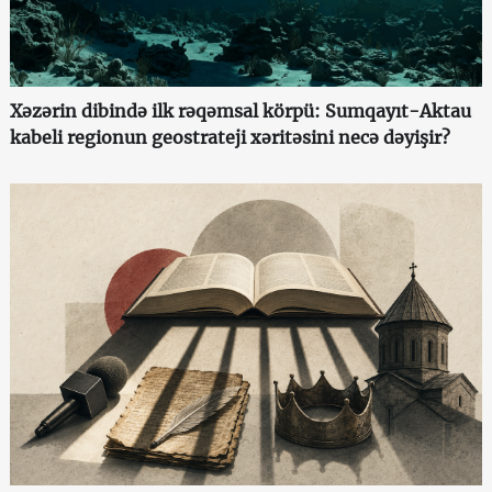
Xəzərin dibində ilk rəqəmsal körpü: Sumqayıt-Aktau
kabeli regionun geostrateji xəritəsini necə dəyişir?