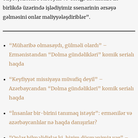
birlikdə üzərində işlədiyimiz ssenarinin ərsəyə
gəlməsini onlar maliyyələşdiriblər”.
“Müharibə olmasaydı, gülməli olardı” –
Ermənistandan “Dolma gündəlikləri” komik serialı
haqda
“Keyfiyyət missiyaya müvafiq deyil” –
Azərbaycandan “Dolma gündəlikləri” komik serialı
haqda
“İnsanlar bir-birini tanımaq istəyir”: ermənilər və
azərbaycanlılar nə haqda danışırlar?
“Onlar bilməlidirlər ki, bizim düşmənimiz var” –