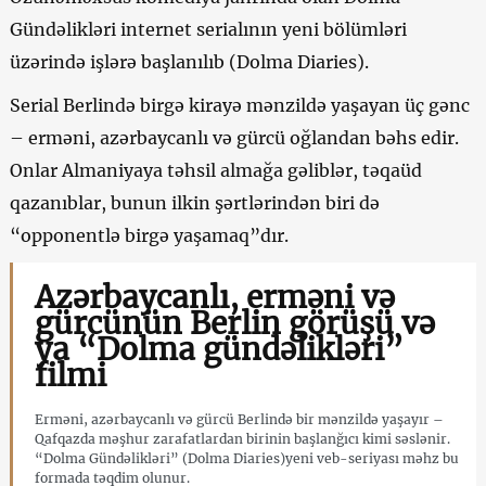
Gündəlikləri internet serialının yeni bölümləri
üzərində işlərə başlanılıb (Dolma Diaries).
Serial Berlində birgə kirayə mənzildə yaşayan üç gənc
– erməni, azərbaycanlı və gürcü oğlandan bəhs edir.
Onlar Almaniyaya təhsil almağa gəliblər, təqaüd
qazanıblar, bunun ilkin şərtlərindən biri də
“opponentlə birgə yaşamaq”dır.
Azərbaycanlı, erməni və
gürcünün Berlin görüşü və
ya “Dolma gündəlikləri”
filmi
Erməni, azərbaycanlı və gürcü Berlində bir mənzildə yaşayır –
Qafqazda məşhur zarafatlardan birinin başlanğıcı kimi səslənir.
“Dolma Gündəlikləri” (Dolma Diaries)yeni veb-seriyası məhz bu
formada təqdim olunur.