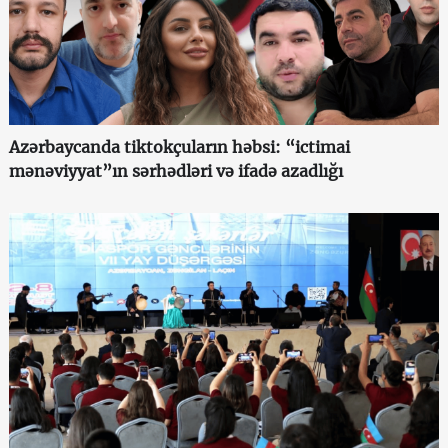
Azərbaycanda tiktokçuların həbsi: “ictimai
mənəviyyat”ın sərhədləri və ifadə azadlığı