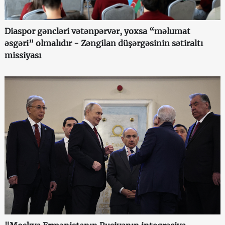
Diaspor gəncləri vətənpərvər, yoxsa “məlumat
əsgəri” olmalıdır - Zəngilan düşərgəsinin sətiraltı
missiyası