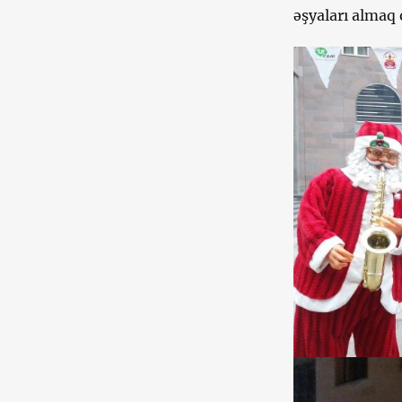
əşyaları almaq 