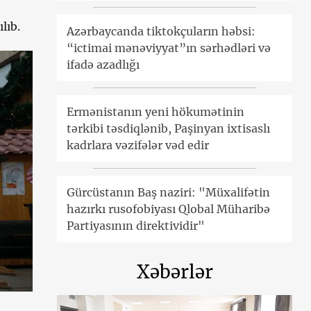
lıb.
Azərbaycanda tiktokçuların həbsi:
“ictimai mənəviyyat”ın sərhədləri və
ifadə azadlığı
Ermənistanın yeni hökumətinin
tərkibi təsdiqlənib, Paşinyan ixtisaslı
kadrlara vəzifələr vəd edir
Gürcüstanın Baş naziri: "Müxalifətin
hazırkı rusofobiyası Qlobal Müharibə
Partiyasının direktividir"
Xəbərlər