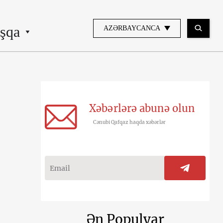
şqa
AZƏRBAYCANCA
Xəbərlərə abunə olun
Cənubi Qafqaz haqda xəbərlər
Ən Populyar