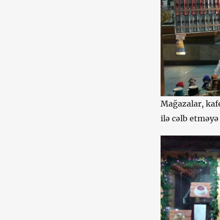
Mağazalar, kafe
ilə cəlb etməyə 