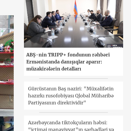
ABŞ-nin TRIPP+ fondunun rəhbəri
Ermənistanda danışıqlar aparır:
müzakirələrin detalları
Gürcüstanın Baş naziri: "Müxalifətin
hazırkı rusofobiyası Qlobal Müharibə
Partiyasının direktividir"
Azərbaycanda tiktokçuların həbsi:
“ictimai mənəviyyat”ın sərhədləri və