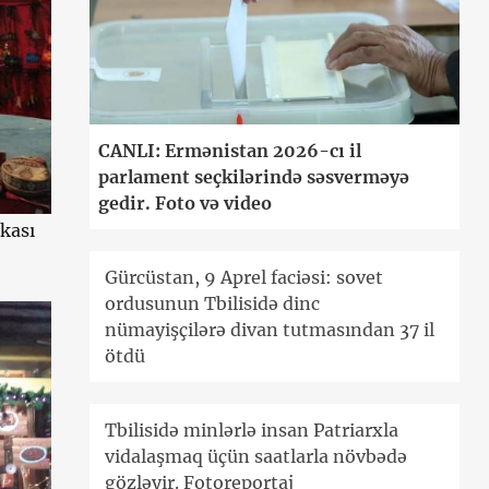
CANLI: Ermənistan 2026-cı il
parlament seçkilərində səsverməyə
gedir. Foto və video
ikası
Gürcüstan, 9 Aprel faciəsi: sovet
ordusunun Tbilisidə dinc
nümayişçilərə divan tutmasından 37 il
ötdü
Tbilisidə minlərlə insan Patriarxla
vidalaşmaq üçün saatlarla növbədə
gözləyir. Fotoreportaj