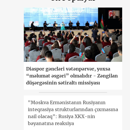
Diaspor gəncləri vətənpərvər, yoxsa
“məlumat əsgəri” olmalıdır - Zəngilan
düşərgəsinin sətiraltı missiyası
"Moskva Ermənistanın Rusiyanın
inteqrasiya strukturlarından çıxmasına
nail olacaq": Rusiya XKX-nin
bəyanatına reaksiya