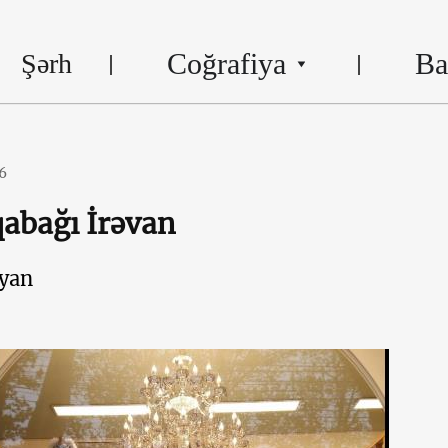
Coğrafiya
Ba
Şərh
6
abağı İrəvan
yan