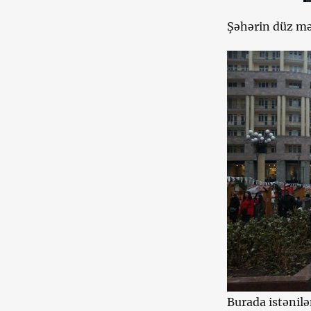
Şəhərin düz mə
Burada istənilə