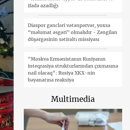
ifadə azadlığı
Diaspor gəncləri vətənpərvər, yoxsa
“məlumat əsgəri” olmalıdır - Zəngilan
düşərgəsinin sətiraltı missiyası
"Moskva Ermənistanın Rusiyanın
inteqrasiya strukturlarından çıxmasına
nail olacaq": Rusiya XKX-nin
bəyanatına reaksiya
Multimedia