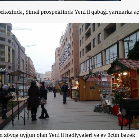
rkəzində, Şimal prospektində Yeni il qabağı yarmarka açı
n zövqə uyğun olan Yeni il hədiyyələri və ev üçün bəzək