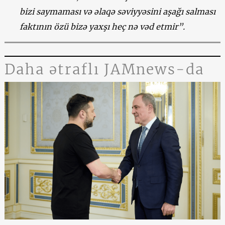
bizi saymaması və əlaqə səviyyəsini aşağı salması
faktının özü bizə yaxşı heç nə vəd etmir”.
Daha ətraflı JAMnews-da