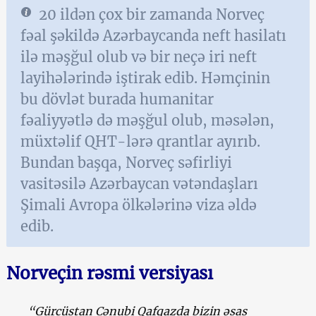
20 ildən çox bir zamanda Norveç
fəal şəkildə Azərbaycanda neft hasilatı
ilə məşğul olub və bir neçə iri neft
layihələrində iştirak edib. Həmçinin
bu dövlət burada humanitar
fəaliyyətlə də məşğul olub, məsələn,
müxtəlif QHT-lərə qrantlar ayırıb.
Bundan başqa, Norveç səfirliyi
vasitəsilə Azərbaycan vətəndaşları
Şimali Avropa ölkələrinə viza əldə
edib.
Norveçin rəsmi versiyası
“Gürcüstan Cənubi Qafqazda bizin əsas