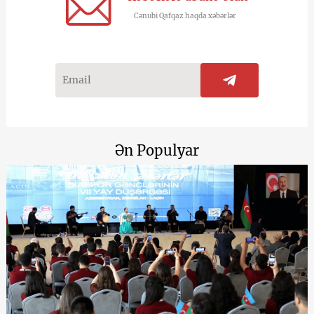
Cənubi Qafqaz haqda xəbərlər
Ən Populyar