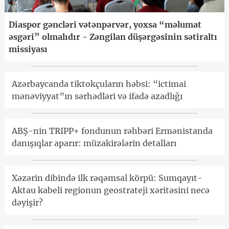
Diaspor gəncləri vətənpərvər, yoxsa “məlumat
əsgəri” olmalıdır - Zəngilan düşərgəsinin sətiraltı
missiyası
Azərbaycanda tiktokçuların həbsi: “ictimai
mənəviyyat”ın sərhədləri və ifadə azadlığı
ABŞ-nin TRIPP+ fondunun rəhbəri Ermənistanda
danışıqlar aparır: müzakirələrin detalları
Xəzərin dibində ilk rəqəmsal körpü: Sumqayıt-
Aktau kabeli regionun geostrateji xəritəsini necə
dəyişir?