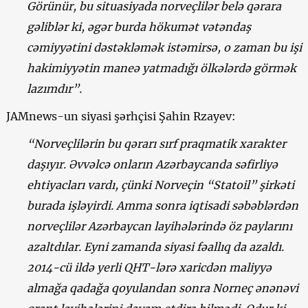
Görünür, bu situasiyada norveçlilər belə qərara
gəliblər ki, əgər burda hökumət vətəndaş
cəmiyyətini dəstəkləmək istəmirsə, o zaman bu işi
hakimiyyətin maneə yatmadığı ölkələrdə görmək
lazımdır”.
JAMnews-un siyasi şərhçisi Şahin Rzayev:
“Norveçlilərin bu qərarı sırf praqmatik xarakter
daşıyır. Əvvəlcə onların Azərbaycanda səfirliyə
ehtiyacları vardı, çünki Norveçin “Statoil” şirkəti
burada işləyirdi. Amma sonra iqtisadi səbəblərdən
norveçlilər Azərbaycan layihələrində öz paylarını
azaltdılar. Eyni zamanda siyasi fəallıq da azaldı.
2014-cü ildə yerli QHT-lərə xaricdən maliyyə
almağa qadağa qoyulandan sonra Norneç ənənəvi