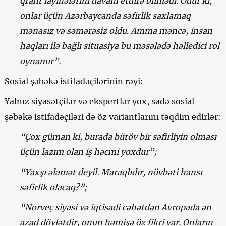
qrant layihələrini davam etdirə bilmədi. Odur ki,
onlar üçün Azərbaycanda səfirlik saxlamaq
mənasız və səmərəsiz oldu. Amma məncə, insan
haqları ilə bağlı situasiya bu məsələdə həlledici rol
oynamır”.
Sosial şəbəkə istifadəçilərinin rəyi:
Yalnız siyasətçilər və ekspertlər yox, sadə sosial
şəbəkə istifadəçiləri də öz variantlarını təqdim edirlər:
“Çox güman ki, burada bütöv bir səfirliyin olması
üçün lazım olan iş həcmi yoxdur”;
“Yaxşı əlamət deyil. Maraqlıdır, növbəti hansı
səfirlik olacaq?”;
“Norveç siyasi və iqtisadi cəhətdən Avropada ən
azad dövlətdir, onun həmişə öz fikri var. Onların