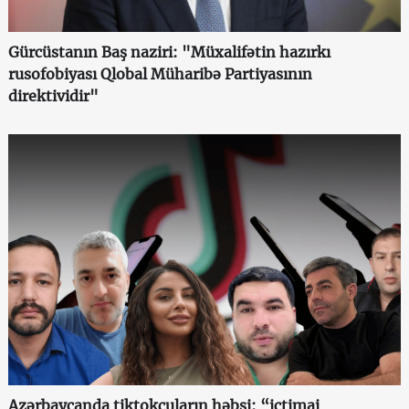
Gürcüstanın Baş naziri: "Müxalifətin hazırkı
rusofobiyası Qlobal Müharibə Partiyasının
direktividir"
Azərbaycanda tiktokçuların həbsi: “ictimai