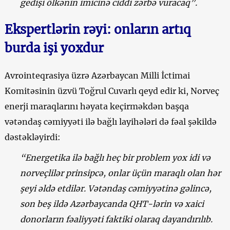
gedişi ölkənin imicinə ciddi zərbə vuracaq”.
Ekspertlərin rəyi: onların artıq
burda işi yoxdur
Avrointeqrasiya üzrə Azərbaycan Milli İctimai
Komitəsinin üzvü Toğrul Cuvarlı qeyd edir ki, Norveç
enerji maraqlarını həyata keçirməkdən başqa
vətəndaş cəmiyyəti ilə bağlı layihələri də fəal şəkildə
dəstəkləyirdi:
“Energetika ilə bağlı heç bir problem yox idi və
norveçlilər prinsipcə, onlar üçün maraqlı olan hər
şeyi əldə etdilər. Vətəndaş cəmiyyətinə gəlincə,
son beş ildə Azərbaycanda QHT-lərin və xaici
donorların fəaliyyəti faktiki olaraq dayandırılıb.