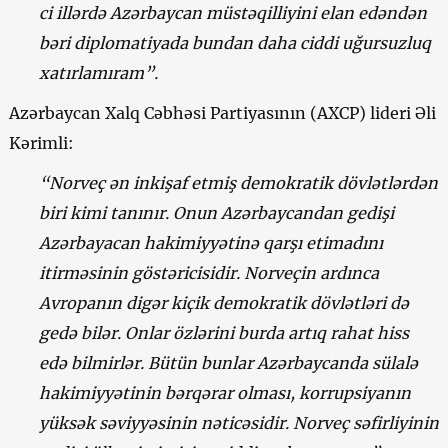
ci illərdə Azərbaycan müstəqilliyini elan edəndən
bəri diplomatiyada bundan daha ciddi uğursuzluq
xatırlamıram”.
Azərbaycan Xalq Cəbhəsi Partiyasının (AXCP) lideri Əli
Kərimli:
“Norveç ən inkişaf etmiş demokratik dövlətlərdən
biri kimi tanınır. Onun Azərbaycandan gedişi
Azərbayacan hakimiyyətinə qarşı etimadını
itirməsinin göstəricisidir. Norveçin ardınca
Avropanın digər kiçik demokratik dövlətləri də
gedə bilər. Onlar özlərini burda artıq rahat hiss
edə bilmirlər. Bütün bunlar Azərbaycanda sülalə
hakimiyyətinin bərqərar olması, korrupsiyanın
yüksək səviyyəsinin nəticəsidir. Norveç səfirliyinin