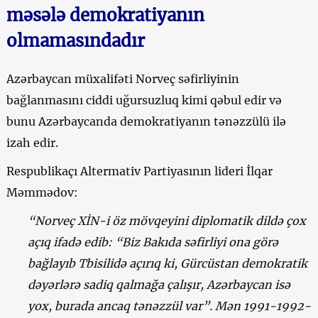
məsələ demokratiyanın
olmamasındadır
Azərbaycan müxalifəti Norveç səfirliyinin
bağlanmasını ciddi uğursuzluq kimi qəbul edir və
bunu Azərbaycanda demokratiyanın tənəzzülü ilə
izah edir.
Respublikaçı Altermativ Partiyasının lideri İlqar
Məmmədov:
“Norveç XİN-i öz mövqeyini diplomatik dildə çox
açıq ifadə edib: “Biz Bakıda səfirliyi ona görə
bağlayıb Tbisilidə açırıq ki, Gürcüstan demokratik
dəyərlərə sadiq qalmağa çalışır, Azərbaycan isə
yox, burada ancaq tənəzzül var”. Mən 1991-1992-