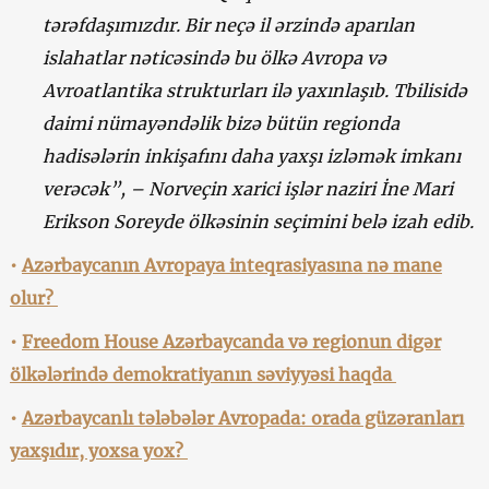
tərəfdaşımızdır. Bir neçə il ərzində aparılan
islahatlar nəticəsində bu ölkə Avropa və
Avroatlantika strukturları ilə yaxınlaşıb. Tbilisidə
daimi nümayəndəlik bizə bütün regionda
hadisələrin inkişafını daha yaxşı izləmək imkanı
verəcək”, – Norveçin xarici işlər naziri İne Mari
Erikson Soreyde ölkəsinin seçimini belə izah edib.
•
Azərbaycanın Avropaya inteqrasiyasına nə mane
olur?
•
Freedom House Azərbaycanda və regionun digər
ölkələrində demokratiyanın səviyyəsi haqda
•
Azərbaycanlı tələbələr Avropada: orada güzəranları
yaxşıdır, yoxsa yox?