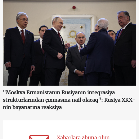
"Moskva Ermənistanın Rusiyanın inteqrasiya
strukturlarından çıxmasına nail olacaq": Rusiya XKX-
nin bəyanatına reaksiya
Xəbərlərə abunə olun