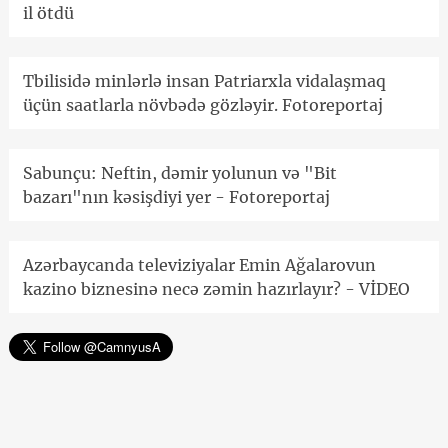
il ötdü
Tbilisidə minlərlə insan Patriarxla vidalaşmaq
üçün saatlarla növbədə gözləyir. Fotoreportaj
Sabunçu: Neftin, dəmir yolunun və "Bit
bazarı"nın kəsişdiyi yer - Fotoreportaj
Azərbaycanda televiziyalar Emin Ağalarovun
kazino biznesinə necə zəmin hazırlayır? - VİDEO