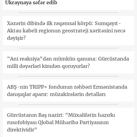
Ukraynaya səfər edib
Xəzərin dibində ilk rəqəmsal körpü: Sumqayıt-
Aktau kabeli regionun geostrateji xəritəsini necə
dəyişir?
"Ani reaksiya"dan mümkün qanuna: Gürcüstanda
milli dəyərləri kimdən qoruyurlar?
ABŞ-nin TRIPP+ fondunun rəhbəri Ermənistanda
danışıqlar aparır: müzakirələrin detalları
Gürcüstanın Baş naziri: "Müxalifətin hazırkı
rusofobiyası Qlobal Müharibə Partiyasının
direktividir"