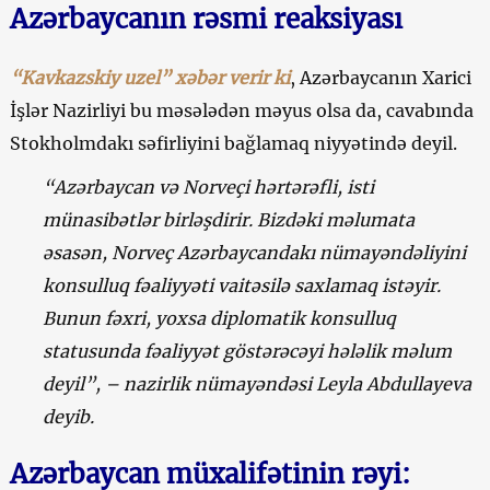
Azərbaycanın rəsmi reaksiyası
“Kavkazskiy uzel” xəbər verir ki
, Azərbaycanın Xarici
İşlər Nazirliyi bu məsələdən məyus olsa da, cavabında
Stokholmdakı səfirliyini bağlamaq niyyətində deyil.
“Azərbaycan və Norveçi hərtərəfli, isti
münasibətlər birləşdirir. Bizdəki məlumata
əsasən, Norveç Azərbaycandakı nümayəndəliyini
konsulluq fəaliyyəti vaitəsilə saxlamaq istəyir.
Bunun fəxri, yoxsa diplomatik konsulluq
statusunda fəaliyyət göstərəcəyi hələlik məlum
deyil”, – nazirlik nümayəndəsi Leyla Abdullayeva
deyib.
Azərbaycan müxalifətinin rəyi: