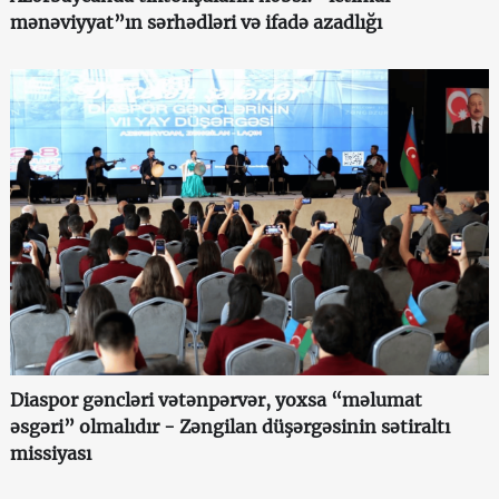
mənəviyyat”ın sərhədləri və ifadə azadlığı
Diaspor gəncləri vətənpərvər, yoxsa “məlumat
əsgəri” olmalıdır - Zəngilan düşərgəsinin sətiraltı
missiyası