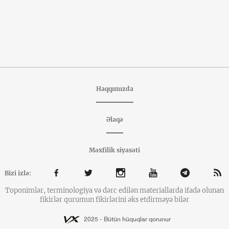
Haqqımızda
Əlaqə
Məxfilik siyasəti
Bizi izlə:
Toponimlər, terminologiya və dərc edilən materiallarda ifadə olunan
fikirlər qurumun fikirlərini əks etdirməyə bilər
2025 - Bütün hüquqlar qorunur