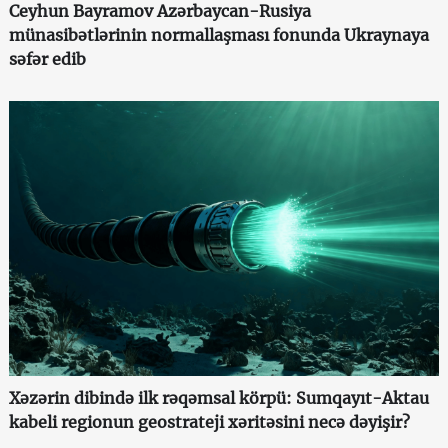
Ceyhun Bayramov Azərbaycan-Rusiya
münasibətlərinin normallaşması fonunda Ukraynaya
səfər edib
Xəzərin dibində ilk rəqəmsal körpü: Sumqayıt-Aktau
kabeli regionun geostrateji xəritəsini necə dəyişir?