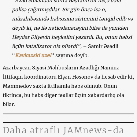
“Azad ediləndən sonra Bayramı bir neçə dəfə
polisə çağırmışdılar. Bir gün öncə isə o,
müsahibəsində həbsxana sistemini tənqid edib və
deyib ki, nə ilə nəticələnəcəyini bilsə də yenidən
Heydər Əliyevin heykəlini yazardı. Bu, onun həbsi
üçün katalizator ola bilərdi”,
– Samir Əsədli
“
Kavkazski uzel
” saytına deyib.
Azərbaycan Siyasi Məhbusların Azadlığı Naminə
İttifaqın koordinatoru Elşən Həsənov da hesab edir ki,
Məmmədov saxta ittihamla həbs olunub. Onun
fikrincə, bu həbs digər fəallar üçün xəbərdarlıq ola
bilər.
Daha ətraflı JAMnews-da