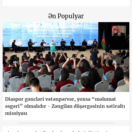
Ən Populyar
Diaspor gəncləri vətənpərvər, yoxsa “məlumat
əsgəri” olmalıdır - Zəngilan düşərgəsinin sətiraltı
missiyası