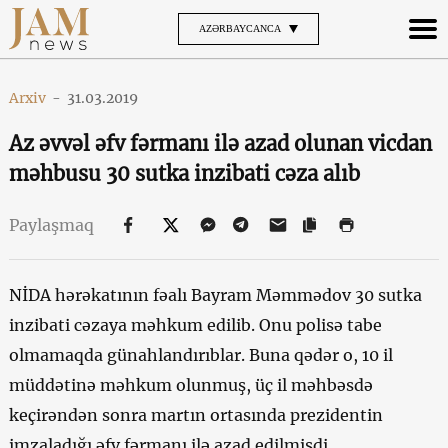
AZƏRBAYCANCA
Arxiv
-
31.03.2019
Az əvvəl əfv fərmanı ilə azad olunan vicdan
məhbusu 30 sutka inzibati cəza alıb
Paylaşmaq
NİDA hərəkatının fəalı Bayram Məmmədov 30 sutka
inzibati cəzaya məhkum edilib. Onu polisə tabe
olmamaqda günahlandırıblar. Buna qədər o, 10 il
müddətinə məhkum olunmuş, üç il məhbəsdə
keçirəndən sonra martın ortasında prezidentin
imzaladığı əfv fərmanı ilə azad edilmişdi.