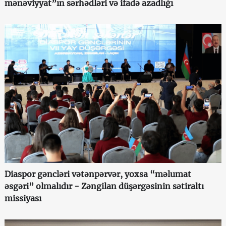
mənəviyyat”ın sərhədləri və ifadə azadlığı
Diaspor gəncləri vətənpərvər, yoxsa “məlumat
əsgəri” olmalıdır - Zəngilan düşərgəsinin sətiraltı
missiyası