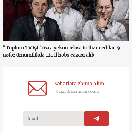
"Toplum TV işi" üzrə yekun iclas: ittiham edilən 9
nəfər ümumilikdə 121 il həbs cəzası alıb
Xəbərlərə abunə olun
Cənubi Qafqaz haqda xəbərlər