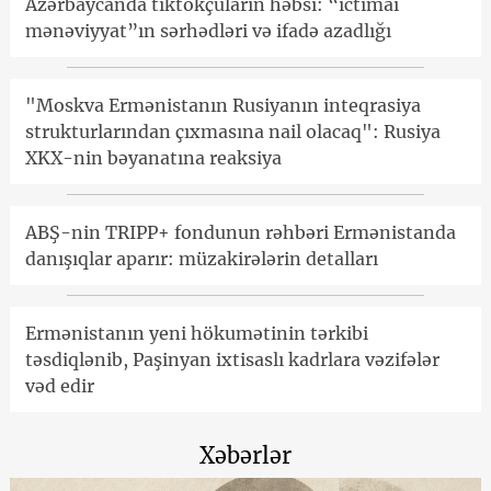
Azərbaycanda tiktokçuların həbsi: “ictimai
mənəviyyat”ın sərhədləri və ifadə azadlığı
"Moskva Ermənistanın Rusiyanın inteqrasiya
strukturlarından çıxmasına nail olacaq": Rusiya
XKX-nin bəyanatına reaksiya
ABŞ-nin TRIPP+ fondunun rəhbəri Ermənistanda
danışıqlar aparır: müzakirələrin detalları
Ermənistanın yeni hökumətinin tərkibi
təsdiqlənib, Paşinyan ixtisaslı kadrlara vəzifələr
vəd edir
Xəbərlər