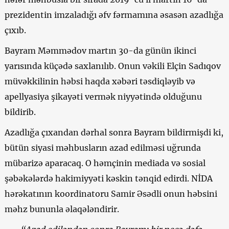
prezidentin imzaladığı əfv fərmamına əsasən azadlığa
çıxıb.
Bayram Məmmədov martın 30-da günün ikinci
yarısında küçədə saxlanılıb. Onun vəkili Elçin Sadıqov
müvəkkilinin həbsi haqda xəbəri təsdiqləyib və
apellyasiya şikayəti vermək niyyətində olduğunu
bildirib.
Azadlığa çıxandan dərhal sonra Bayram bildirmişdi ki,
bütün siyasi məhbusların azad edilməsi uğrunda
mübarizə aparacaq. O həmçinin mediada və sosial
şəbəkələrdə hakimiyyəti kəskin tənqid edirdi. NİDA
hərəkatının koordinatoru Samir Əsədli onun həbsini
məhz bununla əlaqələndirir.