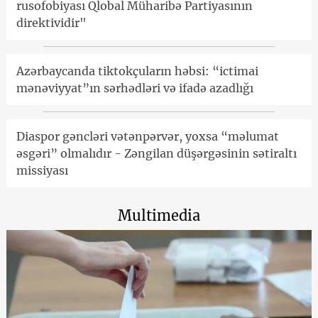
rusofobiyası Qlobal Müharibə Partiyasının
direktividir"
Azərbaycanda tiktokçuların həbsi: “ictimai
mənəviyyat”ın sərhədləri və ifadə azadlığı
Diaspor gəncləri vətənpərvər, yoxsa “məlumat
əsgəri” olmalıdır - Zəngilan düşərgəsinin sətiraltı
missiyası
Multimedia