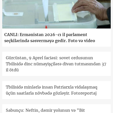
CANLI: Ermənistan 2026-cı il parlament
seçkilərində səsverməyə gedir. Foto və video
Gürcüstan, 9 Aprel faciəsi: sovet ordusunun
Tbilisidə dinc nümayişçilərə divan tutmasından 37
il ötdü
Tbilisidə minlərlə insan Patriarxla vidalaşmaq
üçün saatlarla növbədə gözləyir. Fotoreportaj
Sabunçu: Neftin, dəmir yolunun və "Bit