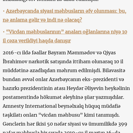
•
Azərbaycanda siyasi məhbusların əfv olunması: bu,
nə anlama gəlir və indi nə olacaq?
•
“Vicdan məhbuslarının” anaları oğlanlarına niyə 10
il cəza verildiyi haqda danışır
2016-cı ildə fəallar Bayram Məmmədov və Qiyas
İbrahimov narkotik satışında ittiham olunaraq 10 il
müddətinə azadlıqdan məhrum edilmişdi. Bilavasitə
bundan əvvəl onlar Azərbaycanın eks-prezidenti və
hazırkı prezidentinin atası Heydər Əliyevin heykəlinin
postamentində hökumət əleyhinə şüar yazmışdılar.
Amnesty International beynəlxalq hüquq müdafiə
təşkilatı onları “vicdan məhbusu” kimi tanımışdı.
Gənclərin hər ikisi 50 nəfər siyasi və ümumilikdə 399
nəfər məhbusla bir sırada 2019-cu il martın 16-da