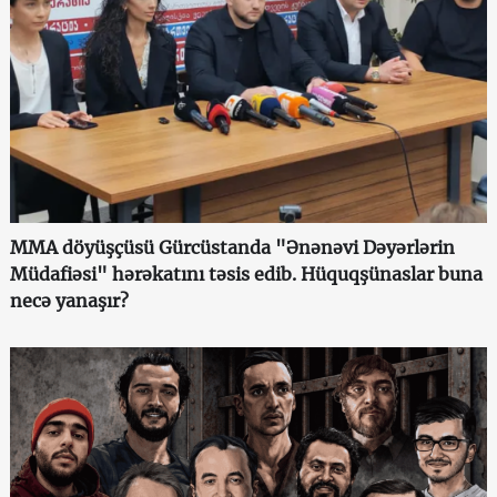
MMA döyüşçüsü Gürcüstanda "Ənənəvi Dəyərlərin
Müdafiəsi" hərəkatını təsis edib. Hüquqşünaslar buna
necə yanaşır?