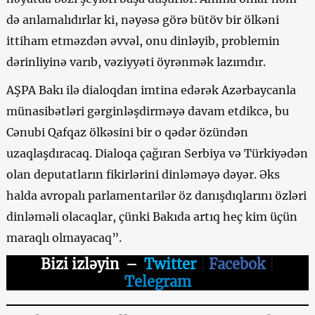
də anlamalıdırlar ki, nəyəsə görə bütöv bir ölkəni
ittiham etməzdən əvvəl, onu dinləyib, problemin
dərinliyinə varıb, vəziyyəti öyrənmək lazımdır.
AŞPA Bakı ilə dialoqdan imtina edərək Azərbaycanla
münasibətləri gərginləşdirməyə davam etdikcə, bu
Cənubi Qafqaz ölkəsini bir o qədər özündən
uzaqlaşdıracaq. Dialoqa çağıran Serbiya və Türkiyədən
olan deputatların fikirlərini dinləməyə dəyər. Əks
halda avropalı parlamentarilər öz danışdıqlarını özləri
dinləməli olacaqlar, çünki Bakıda artıq heç kim üçün
maraqlı olmayacaq”.
Bizi izləyin
–
Twitter
|
Facebok
|
Telegram