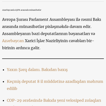
Azərbaycanla AŞPA arasında münasibətlər
Avropa Şurası Parlament Assambleyası ilə rəsmi Bakı
arasında münasibətlər pisləşməkdə davam edir.
Assambleyanın bəzi deputatlarının bəyanatları və
Azərbaycan
Xarici İşlər Nazirliyinin cavabları bir-
birinin ardınca gəlir.
Yaxın Şərq dalanı. Bakıdan baxış
Keçmiş deputat 8 il müddətinə azadlıqdan məhrum
edilib
COP-29 ərəfəsində Bakıda yeni velosiped zolaqları