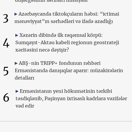
3
Azərbaycanda tiktokçuların həbsi: “ictimai
mənəviyyat”ın sərhədləri və ifadə azadlığı
Xəzərin dibində ilk rəqəmsal körpü:
4
Sumqayıt-Aktau kabeli regionun geostrateji
xəritəsini necə dəyişir?
ABŞ-nin TRIPP+ fondunun rəhbəri
5
Ermənistanda danışıqlar aparır: müzakirələrin
detalları
Ermənistanın yeni hökumətinin tərkibi
6
təsdiqlənib, Paşinyan ixtisaslı kadrlara vəzifələr
vəd edir