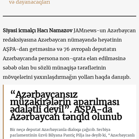
və dayanacaqları
Siyasi icmalçı Hacı Namazov
JAMnews-un Azərbaycan
redaksiyasına Azərbaycan nümayəndə heyətinin
AŞPA-dan getməsinə və 76 avropalı deputatın
Azərbaycanda persona non-qrata elan edilməsinə
səbəb olan bu sözlü münaqişə tərəflərinin
mövqelərini yaxınlaşdırmağın yolları haqda danışıb.
“Azərbaycansız
müzakirələrin aparılması
ədalətli deyil”. AŞPA-da
Azərbaycan tənqid olunub
Bir neçə deputat Azərbaycanla dialoqa çağırıb. Serbiya
parlamentinin üzvü Bilyana Pantiç Pilja isə deyib ki, “Azərbaycanlı