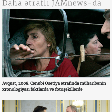
Daha ətraflı JAMnews-da
Avqust, 2008. Cənubi Osetiya ətrafında müharibənin
xronologiyası faktlarda və fotoşəkillərdə