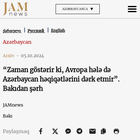
AZƏRBAYCANCA
English
ქართული
Русский
Azərbaycan
Arxiv
-
05.10.2024
“Zaman göstərir ki, Avropa hələ də
Azərbaycan həqiqətlərini dərk etmir”.
Bakıdan şərh
JAMnews
Bakı
Paylaşmaq