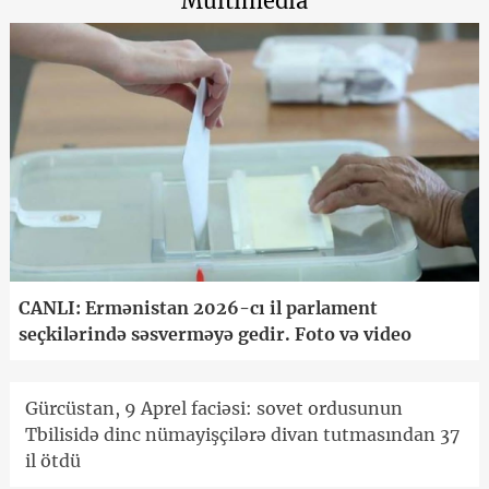
Multimedia
CANLI: Ermənistan 2026-cı il parlament
seçkilərində səsverməyə gedir. Foto və video
Gürcüstan, 9 Aprel faciəsi: sovet ordusunun
Tbilisidə dinc nümayişçilərə divan tutmasından 37
il ötdü