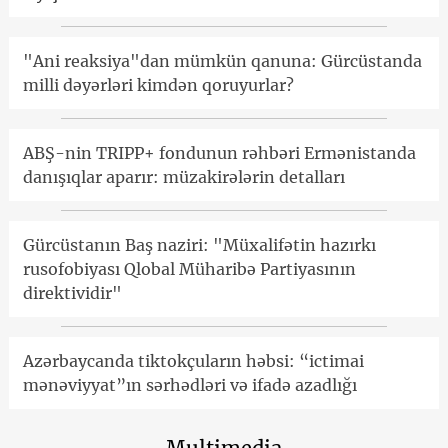
"Ani reaksiya"dan mümkün qanuna: Gürcüstanda
milli dəyərləri kimdən qoruyurlar?
ABŞ-nin TRIPP+ fondunun rəhbəri Ermənistanda
danışıqlar aparır: müzakirələrin detalları
Gürcüstanın Baş naziri: "Müxalifətin hazırkı
rusofobiyası Qlobal Müharibə Partiyasının
direktividir"
Azərbaycanda tiktokçuların həbsi: “ictimai
mənəviyyat”ın sərhədləri və ifadə azadlığı