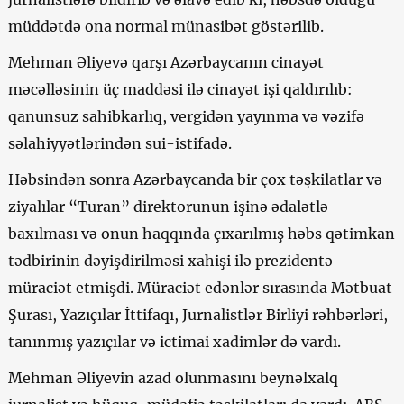
müddətdə ona normal münasibət göstərilib.
Mehman Əliyevə qarşı Azərbaycanın cinayət
məcəlləsinin üç maddəsi ilə cinayət işi qaldırılıb:
qanunsuz sahibkarlıq, vergidən yayınma və vəzifə
səlahiyyətlərindən sui-istifadə.
Həbsindən sonra Azərbaycanda bir çox təşkilatlar və
ziyalılar “Turan” direktorunun işinə ədalətlə
baxılması və onun haqqında çıxarılmış həbs qətimkan
tədbirinin dəyişdirilməsi xahişi ilə prezidentə
müraciət etmişdi. Müraciət edənlər sırasında Mətbuat
Şurası, Yazıçılar İttifaqı, Jurnalistlər Birliyi rəhbərləri,
tanınmış yazıçılar və ictimai xadimlər də vardı.
Mehman Əliyevin azad olunmasını beynəlxalq