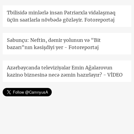
Tbilisidə minlərlə insan Patriarxla vidalaşmaq
üçün saatlarla növbədə gözləyir. Fotoreportaj
Sabunçu: Neftin, dəmir yolunun və "Bit
bazarı"nın kəsişdiyi yer - Fotoreportaj
Azərbaycanda televiziyalar Emin Ağalarovun
kazino biznesinə necə zəmin hazırlayır? - VİDEO