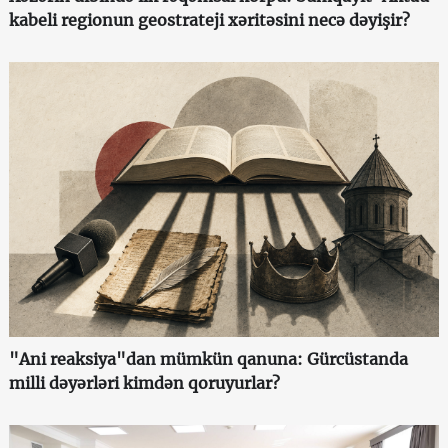
kabeli regionun geostrateji xəritəsini necə dəyişir?
"Ani reaksiya"dan mümkün qanuna: Gürcüstanda
milli dəyərləri kimdən qoruyurlar?