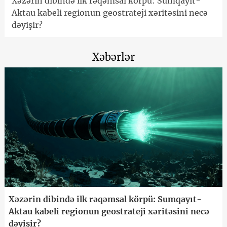
Xəzərin dibində ilk rəqəmsal körpü: Sumqayıt-
Aktau kabeli regionun geostrateji xəritəsini necə
dəyişir?
Xəbərlər
Xəzərin dibində ilk rəqəmsal körpü: Sumqayıt-
Aktau kabeli regionun geostrateji xəritəsini necə
dəyişir?