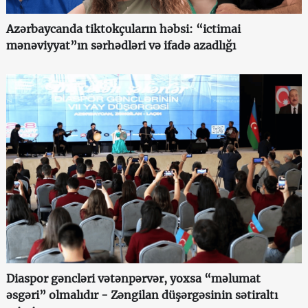
Azərbaycanda tiktokçuların həbsi: “ictimai
mənəviyyat”ın sərhədləri və ifadə azadlığı
Diaspor gəncləri vətənpərvər, yoxsa “məlumat
əsgəri” olmalıdır - Zəngilan düşərgəsinin sətiraltı