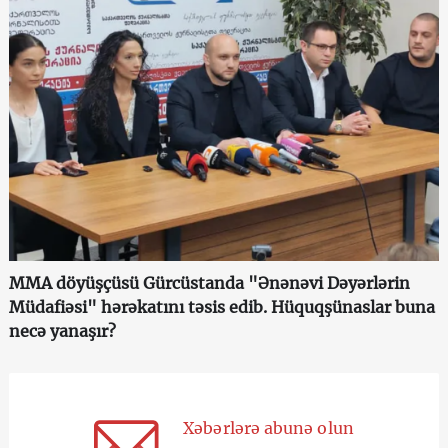
MMA döyüşçüsü Gürcüstanda "Ənənəvi Dəyərlərin
Müdafiəsi" hərəkatını təsis edib. Hüquqşünaslar buna
necə yanaşır?
Xəbərlərə abunə olun