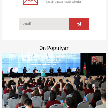
Cənubi Qafqaz haqda xəbərlər
Ən Populyar