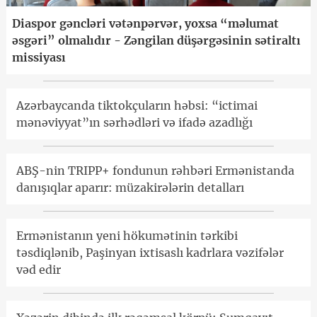
Diaspor gəncləri vətənpərvər, yoxsa “məlumat
əsgəri” olmalıdır - Zəngilan düşərgəsinin sətiraltı
missiyası
Azərbaycanda tiktokçuların həbsi: “ictimai
mənəviyyat”ın sərhədləri və ifadə azadlığı
ABŞ-nin TRIPP+ fondunun rəhbəri Ermənistanda
danışıqlar aparır: müzakirələrin detalları
Ermənistanın yeni hökumətinin tərkibi
təsdiqlənib, Paşinyan ixtisaslı kadrlara vəzifələr
vəd edir