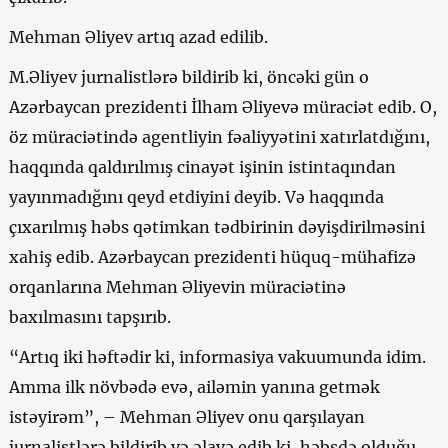
Mehman Əliyev artıq azad edilib.
M.Əliyev jurnalistlərə bildirib ki, öncəki gün o
Azərbaycan prezidenti İlham Əliyevə müraciət edib. O,
öz müraciətində agentliyin fəaliyyətini xatırlatdığını,
haqqında qaldırılmış cinayət işinin istintaqından
yayınmadığını qeyd etdiyini deyib. Və haqqında
çıxarılmış həbs qətimkan tədbirinin dəyişdirilməsini
xahiş edib. Azərbaycan prezidenti hüquq-mühafizə
orqanlarına Mehman Əliyevin müraciətinə
baxılmasını tapşırıb.
“
Artıq iki həftədir ki, informasiya vakuumunda idim.
Amma ilk növbədə evə, ailəmin yanına getmək
istəyirəm”, – Mehman Əliyev onu qarşılayan
jurnalistlərə bildirib və əlavə edib ki, həbsdə olduğu