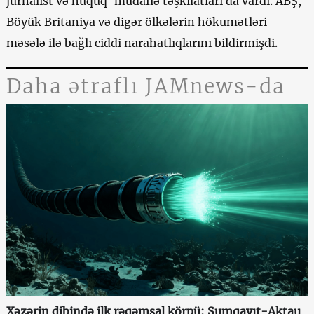
jurnalist və hüquq-müdafiə təşkilatları da vardı. ABŞ,
Böyük Britaniya və digər ölkələrin hökumətləri
məsələ ilə bağlı ciddi narahatlıqlarını bildirmişdi.
Daha ətraflı JAMnews-da
Xəzərin dibində ilk rəqəmsal körpü: Sumqayıt-Aktau