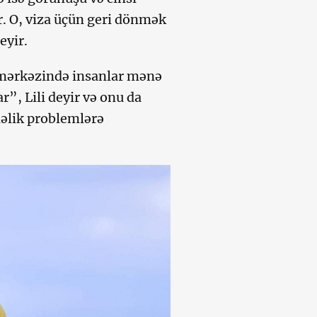
r. O, viza üçün geri dönmək
eyir.
 mərkəzində insanlar mənə
r”, Lili deyir və onu da
dəlik problemlərə