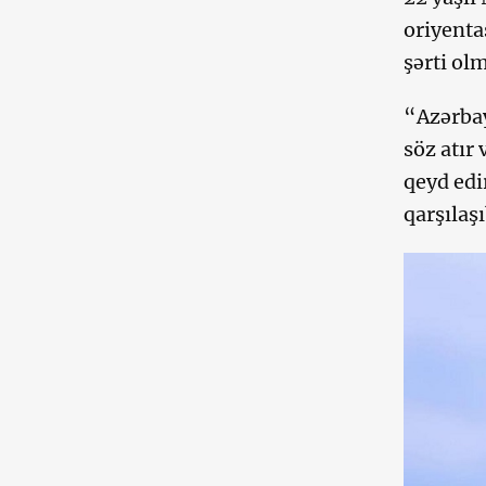
oriyenta
şərti ol
“Azərba
söz atır 
qeyd edi
qarşılaş