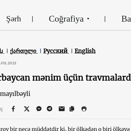
Coğrafiya
Ba
Şərh
են
ქართული
Русский
English
.09.2021
rbaycan mənim üçün travmalarda
smayılbəyli
aq
arov bir neçə müddətdir ki, bir ölkədən o biri ölkəy