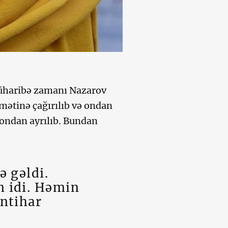
üharibə zamanı Nazarov
dmətinə çağırılıb və ondan
də ondan ayrılıb. Bundan
ə gəldi.
 idi. Həmin
ntihar