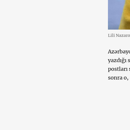
Lili Nazar
Azərbay
yazdığı 
postları 
sonra o,