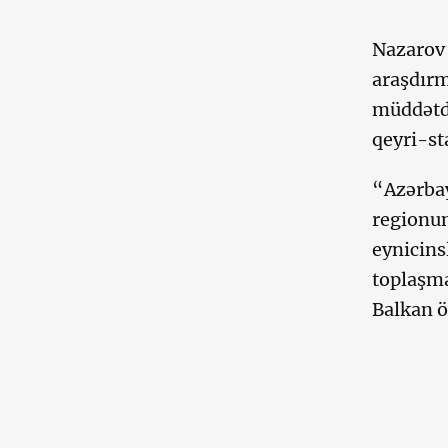
Nazarov 
araşdırma
müddətdi
qeyri-st
“Azərbay
regionun
eynicinsl
toplaşma
Balkan öl