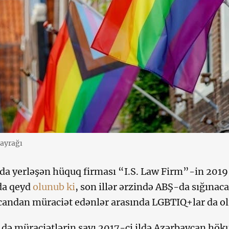
ayrağı
a yerləşən hüquq firması “I.S. Law Firm”-in 2019-c
da qeyd
olunub ki
, son illər ərzində ABŞ-da sığına
andan müraciət edənlər arasında LGBTIQ+lar da ol
 də müraciətlərin sayı 2017-ci ildə Azərbaycan h