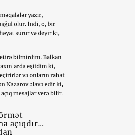
 məqalələr yazır,
ğul olur. İndi, o, bir
əyat sürür və deyir ki,
yetirə bilmirdim. Balkan
axınlarda eşitdim ki,
eçirirlər və onların rahat
n Nazarov əlavə edir ki,
 açıq mesajlar verə bilir.
hörmət
na açıqdır…
dan