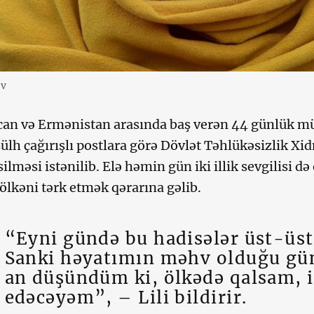
ov
can və Ermənistan arasında baş verən 44 günlük m
sülh çağırışlı postlara görə Dövlət Təhlükəsizlik Xi
silməsi istənilib. Elə həmin gün iki illik sevgilisi 
 ölkəni tərk etmək qərarına gəlib.
“Eyni gündə bu hadisələr üst-üst
Sanki həyatımın məhv olduğu gün
an düşündüm ki, ölkədə qalsam, i
edəcəyəm”, – Lili bildirir.