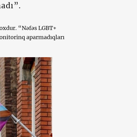
madı”.
 yoxdur. “Nəfəs LGBT+
onitorinq aparmadıqları