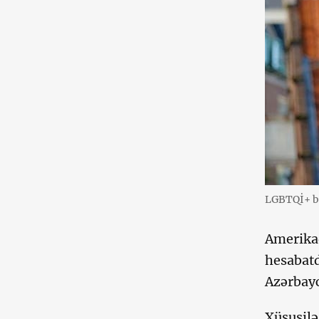
LGBTQİ+ b
Amerikad
hesabat
Azərbayc
Xüsusilə