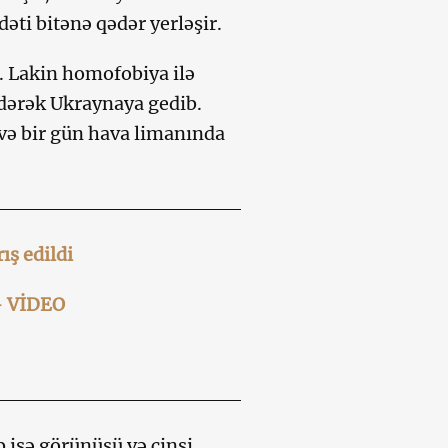
ti bitənə qədər yerləşir.
b. Lakin homofobiya ilə
edərək Ukraynaya gedib.
 və bir gün hava limanında
ış edildi
 – VİDEO
 isə görünüşü və cinsi