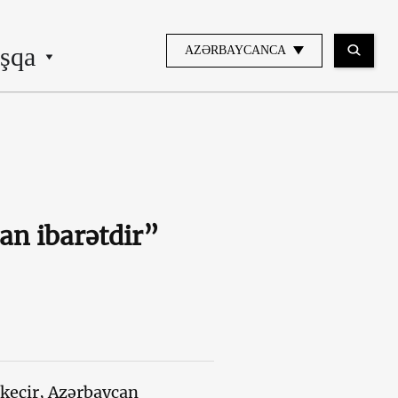
şqa
AZƏRBAYCANCA
n ibarətdir”
ə keçir, Azərbaycan