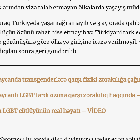
larından viza tələb etməyən ölkələrdə yaşayış müddə
laraq Türkiyədə yaşamağı sınayıb və 3 ay orada qalı
i üçün özünü rahat hiss etməyib və Türkiyəni tərk 
ə görünüşünə görə ölkəyə girişinə icazə verilməyib
dıqdan sonra geri göndərilib.
ycanda transgenderlərə qarşı fiziki zorakılığa çağır
ycanlı LGBT fərdi özünə qarşı zorakılıq haqqında
a LGBT cütlüyünün real həyatı – VİDEO
 Nazarovu bu sayda ölkə dəyişməyə vadar edən səbəb