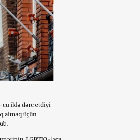
u ildə dərc etdiyi
caq almaq üçün
ub.
ökumətinin LGBTIQ+lara