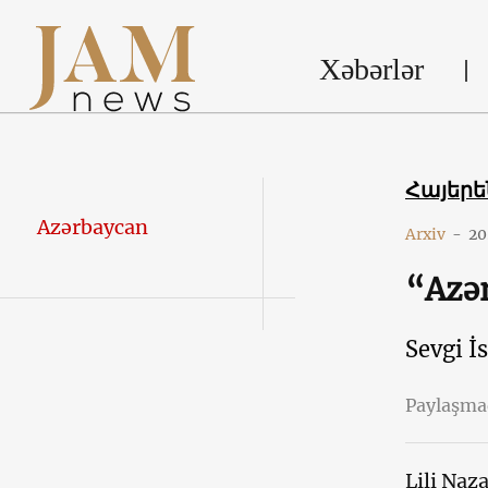
Xəbərlər
Հայեր
Azərbaycan
Arxiv
-
20
“Azə
Sevgi İ
Paylaşm
Lili Naz