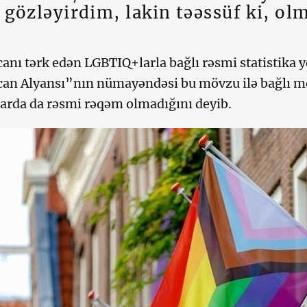
gözləyirdim, lakin təəssüf ki, ol
anı tərk edən LGBTIQ+larla bağlı rəsmi statistika
an Alyansı”nın nümayəndəsi bu mövzu ilə bağlı m
arda da rəsmi rəqəm olmadığını deyib.