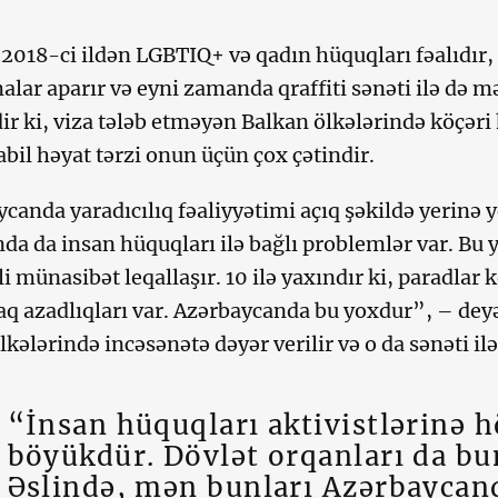
2018-ci ildən LGBTIQ+ və qadın hüquqları fəalıdır,
lar aparır və eyni zamanda qraffiti sənəti ilə də məş
r ki, viza tələb etməyən Balkan ölkələrində köçəri h
abil həyat tərzi onun üçün çox çətindir.
canda yaradıcılıq fəaliyyətimi açıq şəkildə yerinə 
da da insan hüquqları ilə bağlı problemlər var. Bu y
i münasibət leqallaşır. 10 ilə yaxındır ki, paradlar k
q azadlıqları var. Azərbaycanda bu yoxdur”, – deyə
kələrində incəsənətə dəyər verilir və o da sənəti ilə
“İnsan hüquqları aktivistlərinə 
böyükdür. Dövlət orqanları da bu
Əslində, mən bunları Azərbaycan