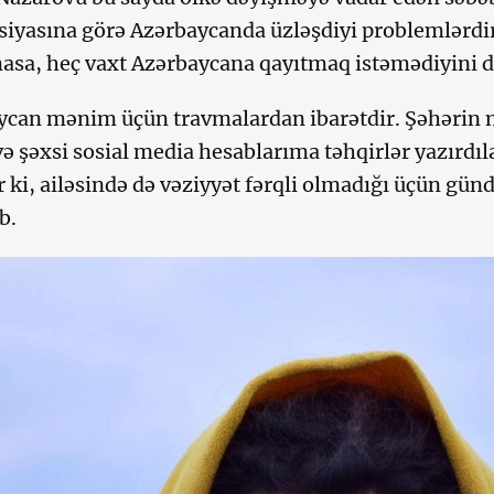
siyasına görə Azərbaycanda üzləşdiyi problemlərdi
masa, heç vaxt Azərbaycana qayıtmaq istəmədiyini d
ycan mənim üçün travmalardan ibarətdir. Şəhərin
və şəxsi sosial media hesablarıma təhqirlər yazırdıla
r ki, ailəsində də vəziyyət fərqli olmadığı üçün gün
ıb.