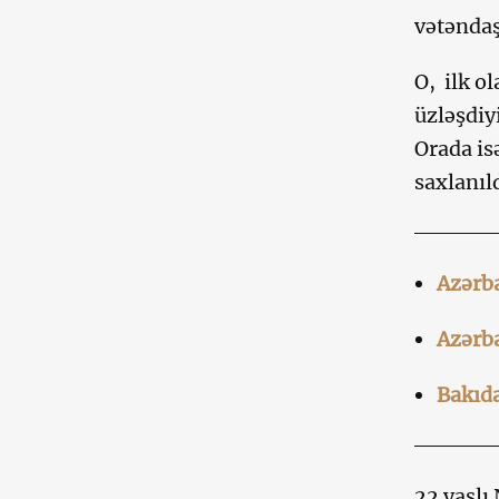
vətəndaş
O, ilk o
üzləşdiy
Orada is
saxlanıl
Azərba
Azərba
Bakıd
22 yaşlı