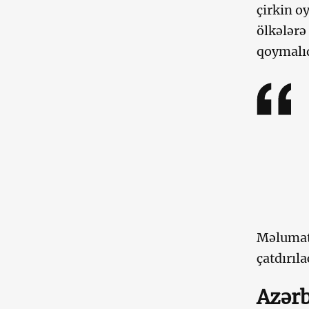
çirkin o
ölkələrə
qoymalıd
Məlumatd
çatdırıla
Azərb