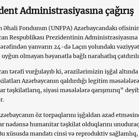
dent Administrasiyasına çağırış
 Əhali Fondunun (UNFPA) Azərbaycandakı ofisinin
an Respublikası Prezidentinin Administrasiyasına
 tərəfindən yanvarın 24-də Laçın yolundakı vəziyyətə
 uyğun olmayan bəyanatla bağlı narahatlıq çatdırılı
an tərəfi vurğulayıb ki, ərazilərimizin işğal altınd
ilatları Azərbaycanın qaldırdığı legitim məsələlərə
r təşkilatlarıq, siyasi məsələlərə qarışmırıq” deyi
r.
zərbaycanın öz torpaqlarını işğaldan azad etməsin
lar nədənsə humanitar təşkilat olduqlarını unudura
 Bu xüsusda mandatı cinsi və reproduktiv sağlamlı