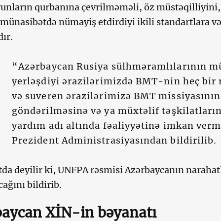
yunların qurbanına çevrilməməli, öz müstəqilliyini,
 münasibətdə nümayiş etdirdiyi ikili standartlara v
ır.
“Azərbaycan Rusiya sülhməramlılarının m
yerləşdiyi ərazilərimizdə BMT-nin heç bir
və suveren ərazilərimizə BMT missiyasının
göndərilməsinə və ya müxtəlif təşkilatlar
yardım adı altında fəaliyyətinə imkan ver
Prezident Administrasiyasından bildirilib.
a deyilir ki, UNFPA rəsmisi Azərbaycanın narahatlı
cağını bildirib.
aycan XİN-in bəyanatı