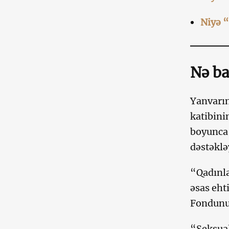
Niyə “
Nə ba
Yanvarın
katibini
boyunca 
dəstəklə
“Qadınla
əsas eht
Fondunun
“Seksual