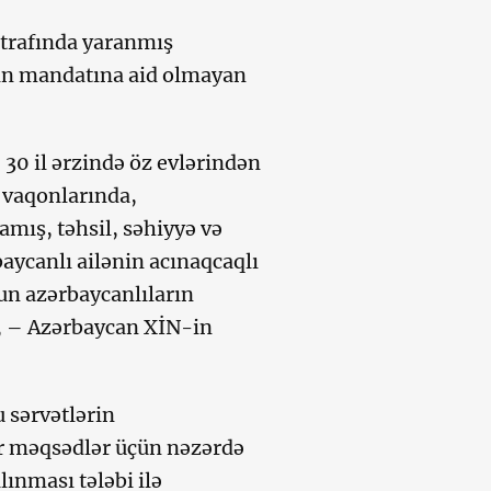
trafında yaranmış
atın mandatına aid olmayan
30 il ərzində öz evlərindən
r vaqonlarında,
mış, təhsil, səhiyyə və
ycanlı ailənin acınaqcaqlı
n azərbaycanlıların
”, – Azərbaycan XİN-in
 sərvətlərin
r məqsədlər üçün nəzərdə
lınması tələbi ilə