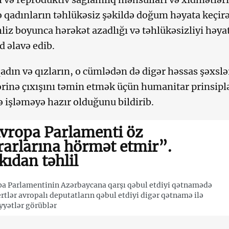
 qadınların təhlükəsiz şəkildə doğum həyata keçir
liz boyunca hərəkət azadlığı və təhlükəsizliyi həya
d əlavə edib.
dın və qızların, o cümlədən də digər həssas şəxslər
rinə çıxışını təmin etmək üçün humanitar prinsipl
lə işləməyə hazır olduğunu bildirib.
vropa Parlamenti öz
rarlarına hörmət etmir”.
kıdan təhlil
a Parlamentinin Azərbaycana qarşı qəbul etdiyi qətnamədə
rtlər avropalı deputatların qəbul etdiyi digər qətnamə ilə
yyətlər görüblər