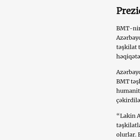
Prezi
BMT-nin
Azərbayc
təşkilat
həqiqətə
Azərbayc
BMT təşk
humanita
çəkirdilə
“Lakin A
təşkilat
olurlar.