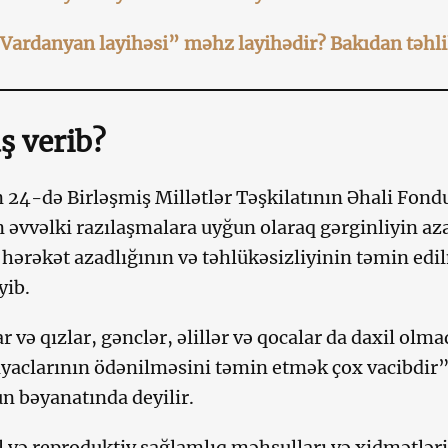
Vardanyan layihəsi” məhz layihədir? Bakıdan təhli
ş verib?
 24-də Birləşmiş Millətlər Təşkilatının Əhali Fo
n əvvəlki razılaşmalara uyğun olaraq gərginliyin aza
hərəkət azadlığının və təhlükəsizliyinin təmin edilm
yib.
r və qızlar, gənclər, əlillər və qocalar da daxil olm
iyaclarının ödənilməsini təmin etmək çox vacibdir
 bəyanatında deyilir.
 və reproduktiv sağlamlıq məhsulları və xidmətləri