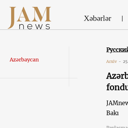
Xəbərlər
Русски
Azərbaycan
Arxiv
-
25
Azərb
fondu
JAMne
Bakı
Paylaşm