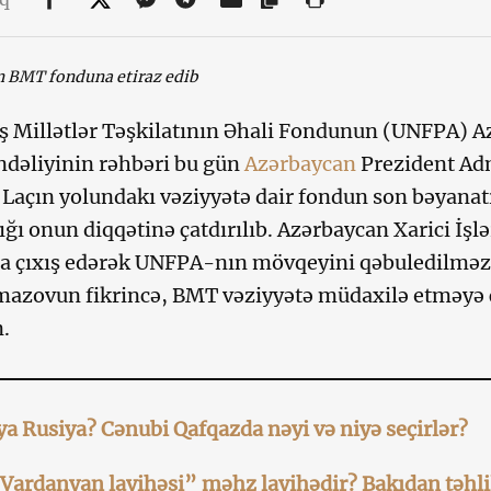
 BMT fonduna etiraz edib
ş Millətlər Təşkilatının Əhali Fondunun (UNFPA) 
dəliyinin rəhbəri bu gün
Azərbaycan
Prezident Adm
ə Laçın yolundakı vəziyyətə dair fondun son bəyanatı
ığı onun diqqətinə çatdırılıb. Azərbaycan Xarici İşlə
a çıxış edərək UNFPA-nın mövqeyini qəbuledilməz a
azovun fikrincə, BMT vəziyyətə müdaxilə etməyə çal
.
ya Rusiya? Cənubi Qafqazda nəyi və niyə seçirlər?
Vardanyan layihəsi” məhz layihədir? Bakıdan təhli