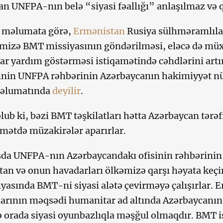
lan UNFPA-nın belə “siyasi fəallığı” anlaşılmaz və 
r məlumata görə,
Ermənistan
Rusiya sülhməramlılar
imizə BMT missiyasının göndərilməsi, eləcə də müxt
r yardım göstərməsi istiqamətində cəhdlərini artı
inin UNFPA rəhbərinin Azərbaycanın hakimiyyət n
əlumatında
deyilir
.
ub ki, bəzi BMT təşkilatları hətta Azərbaycan tərə
amətdə müzakirələr aparırlar.
da UNFPA-nın Azərbaycandakı ofisinin rəhbərinin n
an və onun havadarları ölkəmizə qarşı həyata keçi
asında BMT-ni siyasi alətə çevirməyə çalışırlar. 
arının məqsədi humanitar ad altında Azərbaycanın 
 orada siyasi oyunbazlıqla məşğul olmaqdır. BMT i