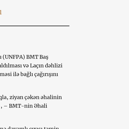
l
ndu (UNFPA) BMT Baş
ldılması və Laçın dəhlizi
əsi ilə bağlı çağırışını
aqla, ziyan çəkən əhalinin
”, – BMT-nin Əhali
nə davamlı çıxışı təmin