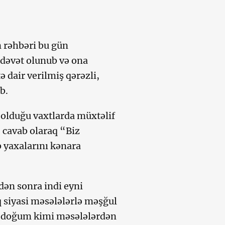
 rəhbəri bu gün
 dəvət olunub və ona
 dair verilmiş qərəzli,
b.
a olduğu vaxtlarda müxtəlif
 cavab olaraq “Biz
b yaxalarını kənara
dən sonra indi eyni
q siyasi məsələlərlə məşğul
q, doğum kimi məsələlərdən