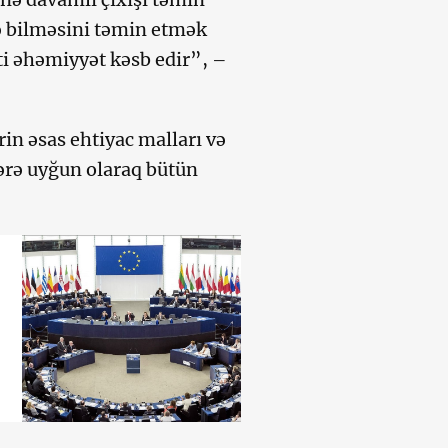
ə bilməsini təmin etmək
ti əhəmiyyət kəsb edir”, –
in əsas ehtiyac malları və
ərə uyğun olaraq bütün