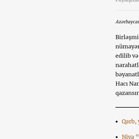
Azərbaycan
Birləşmi
nümayən
edilib v
narahatl
bəyanatl
Hacı Nam
qazansın
Qərb, 
Niyə “