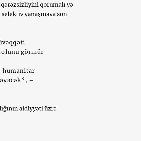
 qərəzsizliyini qorumalı və
ə selektiv yanaşmaya son
üvəqqəti
 rolunu görmür
ın humanitar
məyəcək”, –
ğının aidiyyəti üzrə