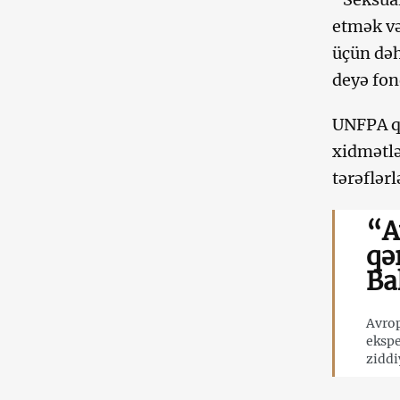
etmək və
üçün dəh
deyə fon
UNFPA qa
xidmətlə
tərəflər
“A
qə
Ba
Avrop
ekspe
ziddi