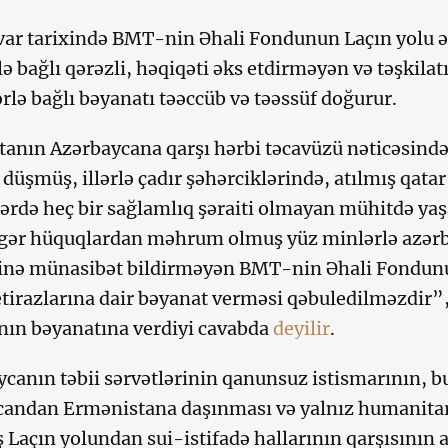
ar tarixində BMT-nin Əhali Fondunun Laçın yolu ə
lə bağlı qərəzli, həqiqəti əks etdirməyən və təşkil
rlə bağlı bəyanatı təəccüb və təəssüf doğurur.
anın Azərbaycana qarşı hərbi təcavüzü nəticəsində 
 düşmüş, illərlə çadır şəhərciklərində, atılmış qata
ərdə heç bir sağlamlıq şəraiti olmayan mühitdə yaşa
gər hüquqlardan məhrum olmuş yüz minlərlə azərba
inə münasibət bildirməyən BMT-nin Əhali Fondunu
etirazlarına dair bəyanat verməsi qəbuledilməzdir
ın bəyanatına verdiyi cavabda
deyilir
.
canın təbii sərvətlərinin qanunsuz istismarının, bu
candan Ermənistana daşınması və yalnız humanita
 Laçın yolundan sui-istifadə hallarının qarşısının a