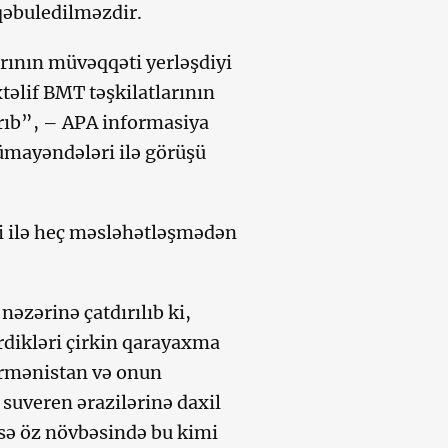
qəbuledilməzdir.
ının müvəqqəti yerləşdiyi
əlif BMT təşkilatlarının
rıb”, – APA informasiya
ümayəndələri ilə görüşü
fi ilə heç məsləhətləşmədən
əzərinə çatdırılıb ki,
rdikləri çirkin qarayaxma
Ermənistan və onun
suveren ərazilərinə daxil
sə öz növbəsində bu kimi