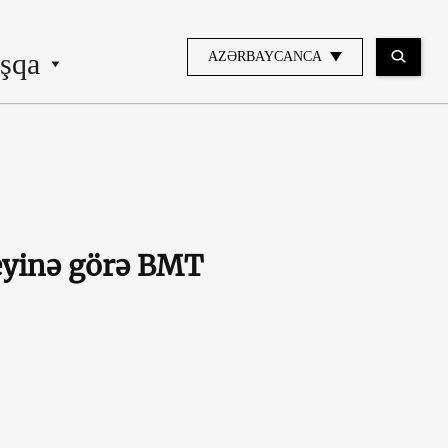
şqa
AZƏRBAYCANCA
eyinə görə BMT