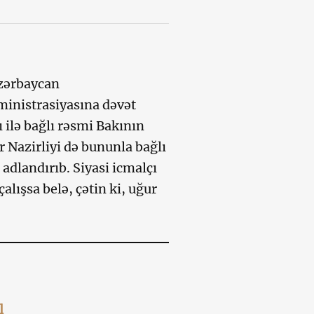
Azərbaycan
inistrasiyasına dəvət
 ilə bağlı rəsmi Bakının
r Nazirliyi də bununla bağlı
dlandırıb. Siyasi icmalçı
ışsa belə, çətin ki, uğur
l