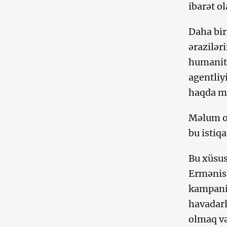
ibarət o
Daha bi
ərazilər
humanita
agentliy
haqda m
Məlum ol
bu istiq
Bu xüsus
Ermənist
kampaniy
havadarl
olmaq və