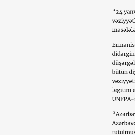
“24 yanv
vəziyyət
məsələlə
Ermənist
didərgin
düşərgəl
bütün di
vəziyyət
legitim 
UNFPA-n
“Azərbay
Azərbay
tutulmuş