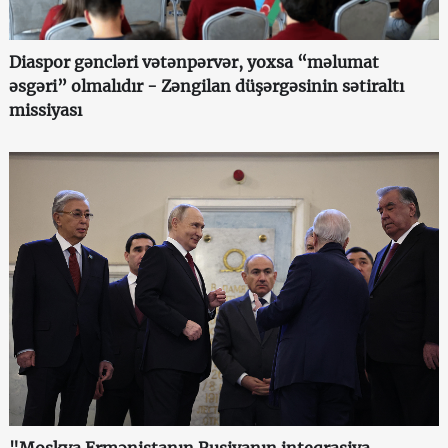
Diaspor gəncləri vətənpərvər, yoxsa “məlumat
əsgəri” olmalıdır - Zəngilan düşərgəsinin sətiraltı
missiyası