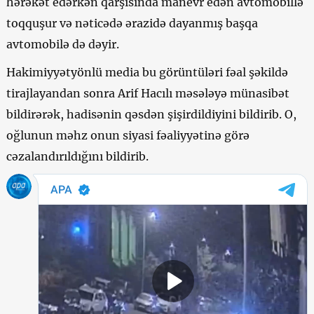
hərəkət edərkən qarşısında manevr edən avtomobillə
toqquşur və nəticədə ərazidə dayanmış başqa
avtomobilə də dəyir.
Hakimiyyətyönlü media bu görüntüləri fəal şəkildə
tirajlayandan sonra Arif Hacılı məsələyə münasibət
bildirərək, hadisənin qəsdən şişirdildiyini bildirib. O,
oğlunun məhz onun siyasi fəaliyyətinə görə
cəzalandırıldığını bildirib.