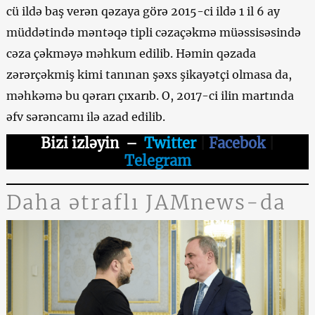
cü ildə baş verən qəzaya görə 2015-ci ildə 1 il 6 ay
müddətində məntəqə tipli cəzaçəkmə müəssisəsində
cəza çəkməyə məhkum edilib. Həmin qəzada
zərərçəkmiş kimi tanınan şəxs şikayətçi olmasa da,
məhkəmə bu qərarı çıxarıb. O, 2017-ci ilin martında
əfv sərəncamı ilə azad edilib.
Bizi izləyin
–
Twitter
|
Facebok
|
Telegram
Daha ətraflı JAMnews-da