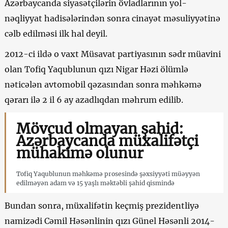
Azərbaycanda siyasətçilərin övladlarının yol-
nəqliyyat hadisələrindən sonra cinayət məsuliyyətinə
cəlb edilməsi ilk hal deyil.
2012-ci ildə o vaxt Müsavat partiyasının sədr müavini
olan Tofiq Yaqublunun qızı Nigar Həzi ölümlə
nəticələn avtomobil qəzasından sonra məhkəmə
qərarı ilə 2 il 6 ay azadlıqdan məhrum edilib.
Mövcud olmayan şahid:
Azərbaycanda müxalifətçi
mühakimə olunur
Tofiq Yaqublunun məhkəmə prosesində şəxsiyyəti müəyyən
edilməyən adam və 15 yaşlı məktəbli şahid qismində
Bundan sonra, müxalifətin keçmiş prezidentliyə
namizədi Cəmil Həsənlinin qızı Günel Həsənli 2014-