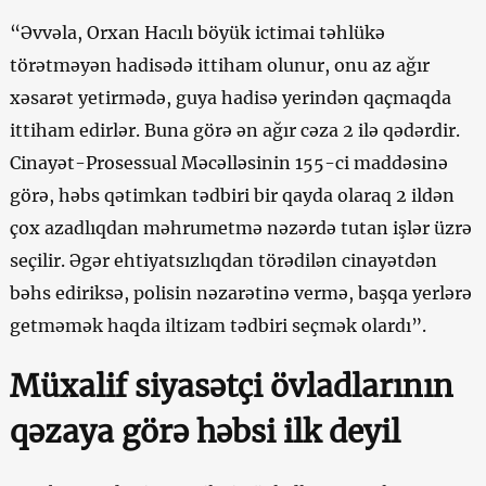
“Əvvəla, Orxan Hacılı böyük ictimai təhlükə
törətməyən hadisədə ittiham olunur, onu az ağır
xəsarət yetirmədə, guya hadisə yerindən qaçmaqda
ittiham edirlər. Buna görə ən ağır cəza 2 ilə qədərdir.
Cinayət-Prosessual Məcəlləsinin 155-ci maddəsinə
görə, həbs qətimkan tədbiri bir qayda olaraq 2 ildən
çox azadlıqdan məhrumetmə nəzərdə tutan işlər üzrə
seçilir. Əgər ehtiyatsızlıqdan törədilən cinayətdən
bəhs ediriksə, polisin nəzarətinə vermə, başqa yerlərə
getməmək haqda iltizam tədbiri seçmək olardı”.
Müxalif siyasətçi övladlarının
qəzaya görə həbsi ilk deyil