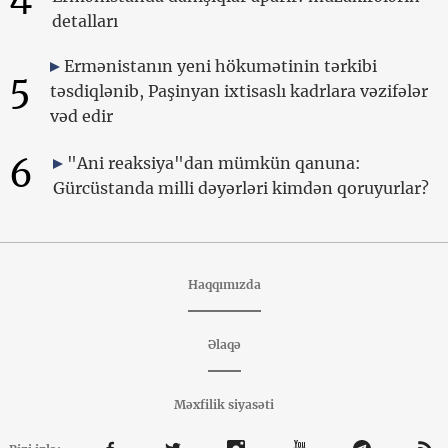
detalları
Ermənistanın yeni hökumətinin tərkibi
5
təsdiqlənib, Paşinyan ixtisaslı kadrlara vəzifələr
vəd edir
6
"Ani reaksiya"dan mümkün qanuna:
Gürcüstanda milli dəyərləri kimdən qoruyurlar?
Haqqımızda
Əlaqə
Məxfilik siyasəti