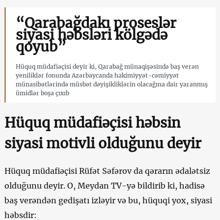
“Qarabağdakı proseslər
siyasi həbsləri kölgədə
qoyub”
Hüquq müdafiəçisi deyir ki, Qarabağ münaqişəsində baş verən
yeniliklər fonunda Azərbaycanda hakimiyyət-cəmiyyət
münasibətlərində müsbət dəyişikliklərin olacağına dair yaranmış
ümidlər boşa çıxıb
Hüquq müdafiəçisi həbsin
siyasi motivli olduğunu deyir
Hüquq müdafiəçisi Rüfət Səfərov da qərarın ədalətsiz
olduğunu deyir. O, Meydan TV-yə bildirib ki, hadisə
baş verəndən gedişatı izləyir və bu, hüquqi yox, siyasi
həbsdir: