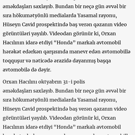
əməkdaşları saxlayıb. Bundan bir neçə gün əvvəl bir
sıra hökumətyönlü medialarda Yasamal rayonu,
Hüseyn Cavid prospektində baş verən qəzanın video
görüntüləri yayılıb. Videodan görünür ki, Orxan
Hacılının idarə etdiyi “Honda” markalı avtomobil
hərəkət edərkən qarşısında manevr edən avtomobillə
toqquşur və nəticədə ərazidə dayanmış başqa
avtomobilə də dəyir.
Orxan Hacılını oktyabrın 31-i polis
əməkdaşları saxlayıb. Bundan bir neçə gün əvvəl bir
sıra hökumətyönlü medialarda Yasamal rayonu,
Hüseyn Cavid prospektində baş verən qəzanın video
görüntüləri yayılıb. Videodan görünür ki, Orxan
Hacılının idarə etdiyi “Honda” markalı avtomobil