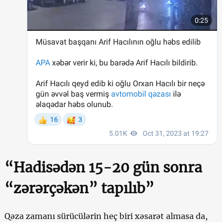
“Hadisədən 15-20 gün sonra
“zərərçəkən” tapılıb”
Qəza zamanı sürücülərin heç biri xəsarət almasa da,