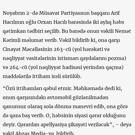
Noyabrın 2-də Müsavat Partiyasının başqanı Arif
Hacılının oğlu Orxan Hacılı barəsində iki aylıq həbs
qətimkan tədbiri seçilib. Bu barədə onun vəkili Nemət
Kərimli məlumat verib. Vəkil bildirib ki, ona qarşı
Cinayət Məcəlləsinin 263-cü (yol hərəkəti və
nəqliyyat vasitələrinin istismarı qaydalarını pozma)
və 264-cü (yol nəqliyyat hadisəsi yerindən qaçma)
maddələrilə ittiham irəli sürülüb.
“Özü ittihamları qəbul etmir. Məhkəmədə dedi ki,
onun qarşısındakı avtomobil gözlənilmədən
qanunsuz olaraq sola dönmə manevri edib, ona görə
də qəza baş verib. O, həbsinin siyasi qərar olduğunu
deyir. Qərardan apellyasiya şikayəti veriləcək”, – deyə
vəkil Abzas Media-ya bildirib.