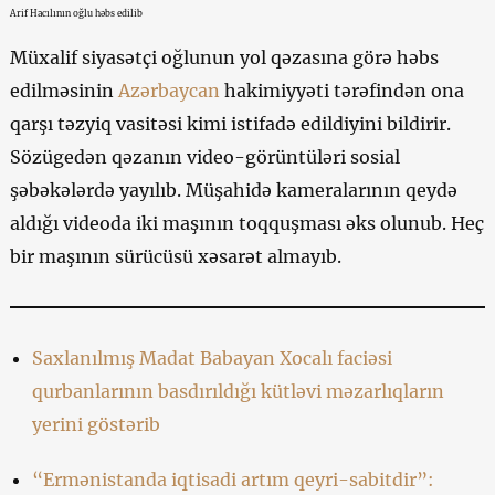
Arif Hacılının oğlu həbs edilib
Müxalif siyasətçi oğlunun yol qəzasına görə həbs
edilməsinin
Azərbaycan
hakimiyyəti tərəfindən ona
qarşı təzyiq vasitəsi kimi istifadə edildiyini bildirir.
Sözügedən qəzanın video-görüntüləri sosial
şəbəkələrdə yayılıb. Müşahidə kameralarının qeydə
aldığı videoda iki maşının toqquşması əks olunub. Heç
bir maşının sürücüsü xəsarət almayıb.
Saxlanılmış Madat Babayan Xocalı faciəsi
qurbanlarının basdırıldığı kütləvi məzarlıqların
yerini göstərib
“Ermənistanda iqtisadi artım qeyri-sabitdir”: