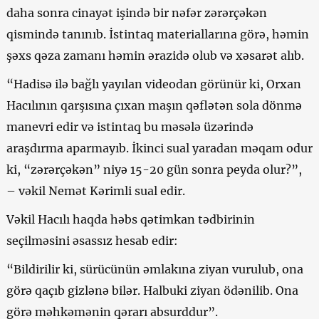
daha sonra cinayət işində bir nəfər zərərçəkən
qismində tanınıb. İstintaq materiallarına görə, həmin
şəxs qəza zamanı həmin ərazidə olub və xəsarət alıb.
“Hadisə ilə bağlı yayılan videodan görünür ki, Orxan
Hacılının qarşısına çıxan maşın qəflətən sola dönmə
manevri edir və istintaq bu məsələ üzərində
araşdırma aparmayıb. İkinci sual yaradan məqam odur
ki, “zərərçəkən” niyə 15-20 gün sonra peyda olur?”,
– vəkil Nemət Kərimli sual edir.
Vəkil Hacılı haqda həbs qətimkan tədbirinin
seçilməsini əsassız hesab edir:
“Bildirilir ki, sürücünün əmlakına ziyan vurulub, ona
görə qaçıb gizlənə bilər. Halbuki ziyan ödənilib. Ona
görə məhkəmənin qərarı absurddur”.