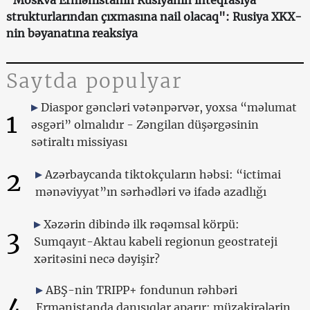
"Moskva Ermənistanın Rusiyanın inteqrasiya
strukturlarından çıxmasına nail olacaq": Rusiya XKX-
nin bəyanatına reaksiya
Saytda populyar
Diaspor gəncləri vətənpərvər, yoxsa “məlumat
1
əsgəri” olmalıdır - Zəngilan düşərgəsinin
sətiraltı missiyası
2
Azərbaycanda tiktokçuların həbsi: “ictimai
mənəviyyat”ın sərhədləri və ifadə azadlığı
Xəzərin dibində ilk rəqəmsal körpü:
3
Sumqayıt-Aktau kabeli regionun geostrateji
xəritəsini necə dəyişir?
ABŞ-nin TRIPP+ fondunun rəhbəri
4
Ermənistanda danışıqlar aparır: müzakirələrin