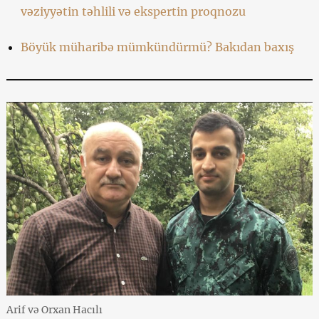
vəziyyətin təhlili və ekspertin proqnozu
Böyük müharibə mümkündürmü? Bakıdan baxış
Arif və Orxan Hacılı