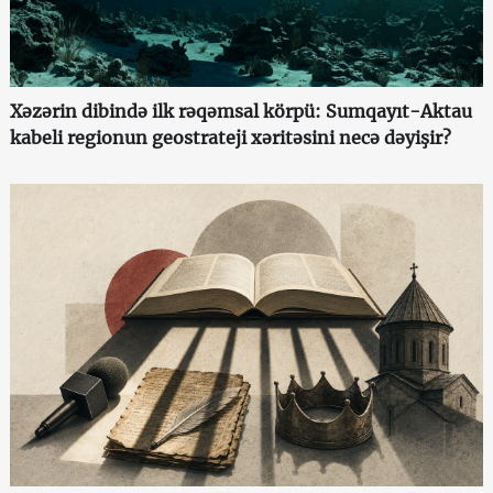
Xəzərin dibində ilk rəqəmsal körpü: Sumqayıt-Aktau
kabeli regionun geostrateji xəritəsini necə dəyişir?