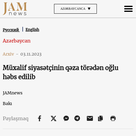
AZƏRBAYCANCA
English
Русский
Azərbaycan
Arxiv
-
03.11.2023
Müxalif siyasətçinin qəza törədən oğlu
həbs edilib
JAMnews
Bakı
Paylaşmaq