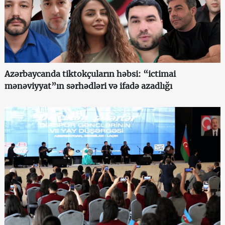
Azərbaycanda tiktokçuların həbsi: “ictimai
mənəviyyat”ın sərhədləri və ifadə azadlığı