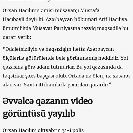
Orxan Hacılının əmisi müsavatçı Mustafa
Hacıbəyli deyir ki, Azərbaycan hökuməti Arif Hacılıya,
ümumilikdə Müsavat Partiyasına təzyiq məqsədilə bu
qərarı verib:
“Ədalətsizliyin və haqsızlığın hətta Azərbaycan
ölçülərilə götürüləndə belə görünməmiş həddidir. Yol
qəzasına görə adam tutmurlar. Bu yol qəzasında da
təqsirkar şəxs başqası olub. Ortada nə ölən, nə xəsarət
alan var. Saxta ittihamlarla çıxarılan qərardır”.
Əvvəlcə qəzanın video
görüntüsü yayılıb
Orxan Hacılını oktyabrın 31-i polis