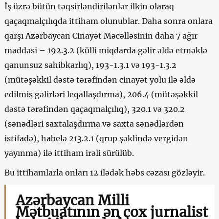
İş üzrə bütün təqsirləndirilənlər ilkin olaraq
qaçaqmalçılıqda ittiham olunublar. Daha sonra onlara
qarşı Azərbaycan Cinayət Məcəlləsinin daha 7 ağır
maddəsi – 192.3.2 (külli miqdarda gəlir əldə etməklə
qanunsuz sahibkarlıq), 193-1.3.1 və 193-1.3.2
(mütəşəkkil dəstə tərəfindən cinayət yolu ilə əldə
edilmiş gəlirləri leqallaşdırma), 206.4 (mütəşəkkil
dəstə tərəfindən qaçaqmalçılıq), 320.1 və 320.2
(sənədləri saxtalaşdırma və saxta sənədlərdən
istifadə), habelə 213.2.1 (qrup şəklində vergidən
yayınma) ilə ittiham irəli sürülüb.
Bu ittihamlarla onları 12 ilədək həbs cəzası gözləyir.
Azərbaycan Milli
Mətbuatının ən çox jurnalist