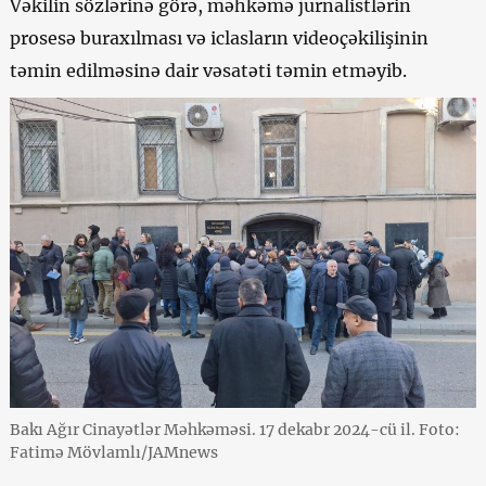
Vəkilin sözlərinə görə, məhkəmə jurnalistlərin
prosesə buraxılması və iclasların videoçəkilişinin
təmin edilməsinə dair vəsatəti təmin etməyib.
Bakı Ağır Cinayətlər Məhkəməsi. 17 dekabr 2024-cü il. Foto:
Fatimə Mövlamlı/JAMnews