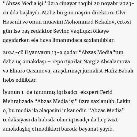
“Abzas Media işi” üzrə cinayət təqibi 20 noyabr 2023-
cü ildə başlayıb. Məhz bu gün nəşrin direktoru Ülvi
Həsənli və onun müavini Məhəmməd Kekalov, ertəsi
gün isə baş redaktor Sevinc Vaqifqızı ölkəyə
qayıdarkən elə hava limanındaca saxlanılıblar.
2024-cü il yanvarın 13-ə qədər “Abzas Media”nın
daha üç əməkdaşı – reportyorlar Nərgiz Absalamova
və Elnarə Qasımova, araşdırmaçı jurnalist Hafiz Babalı
həbs ediliblər.
İyunun 1-də tanınmış iqtisadçı-ekspert Fərid
Mehralızadə “Abzas Media işi” üzrə saxlanılıb. Lakin
o, bu media ilə əlaqəsini inkar edir. “Abzas Media”
redaksiyası da həbsdə olan iqtisadçı ilə heç vaxt
əməkdaşlıq etmədikləri barədə bəyanat yayıb.