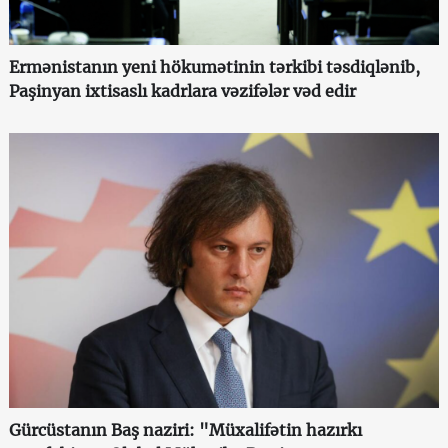
Ermənistanın yeni hökumətinin tərkibi təsdiqlənib,
Paşinyan ixtisaslı kadrlara vəzifələr vəd edir
Gürcüstanın Baş naziri: "Müxalifətin hazırkı