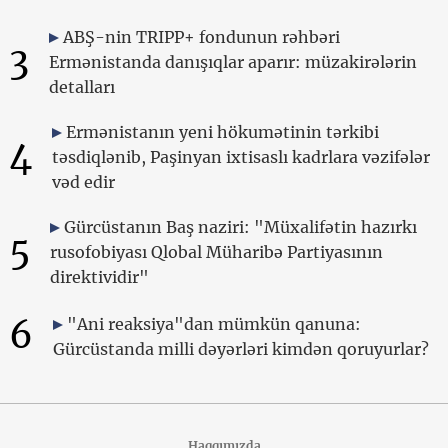
ABŞ-nin TRIPP+ fondunun rəhbəri
3
Ermənistanda danışıqlar aparır: müzakirələrin
detalları
Ermənistanın yeni hökumətinin tərkibi
4
təsdiqlənib, Paşinyan ixtisaslı kadrlara vəzifələr
vəd edir
Gürcüstanın Baş naziri: "Müxalifətin hazırkı
5
rusofobiyası Qlobal Müharibə Partiyasının
direktividir"
6
"Ani reaksiya"dan mümkün qanuna:
Gürcüstanda milli dəyərləri kimdən qoruyurlar?
Haqqımızda