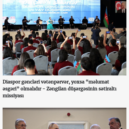
Diaspor gəncləri vətənpərvər, yoxsa “məlumat
əsgəri” olmalıdır - Zəngilan düşərgəsinin sətiraltı
missiyası