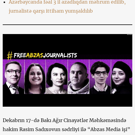
Azərbaycanda fəal 3 il azadlıqdan məhrum edilib,
jurnalistə qarşı ittiham yumşaldılıb
Dekabrın 17-də Bakı Ağır Cinayətlər Məhkəməsində
hakim Rasim Sadıxovun sədrliyi ilə “Abzas Media işi”