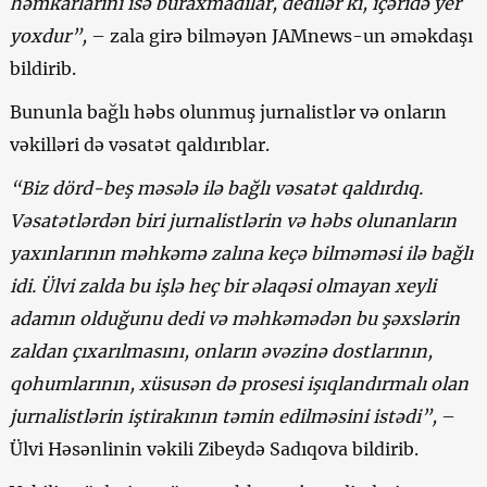
həmkarların
ı isə buraxmadılar, dedilər ki, içəridə yer
yoxdur
”,
– zala girə bilməyən JAMnews-un əməkdaşı
bildirib.
Bununla bağlı həbs olunmuş jurnalistlər və onların
vəkilləri də vəsatət qaldırıblar.
“Biz dörd-beş məsələ ilə bağlı vəsatət qaldır
d
ıq.
Vəsatətlərdən biri jurnalistlərin və
həbs olunanların
yaxınlarının məhkəmə zalına
keçə
bilməməsi ilə bağlı
idi
. Ülvi zalda bu işlə heç bir əlaqəsi olmayan xeyli
adamın olduğunu de
d
i və məhkəmədən bu şəxslərin
zaldan çıxarılmasını
, onların
əvəzinə
dostlarının,
qohumlarının, xüsusən də prosesi işıqlandırmalı olan
jurnalistlərin iştirakının təmin edilməsini istə
d
i”
,
–
Ülvi Həsənlinin vəkili Zibeydə Sadıqova bildirib.