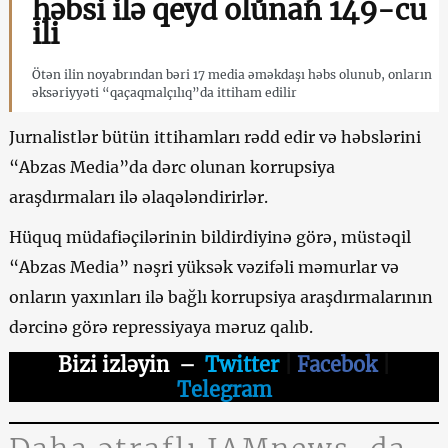
həbsi ilə qeyd olunan 149-cu
ili
Ötən ilin noyabrından bəri 17 media əməkdaşı həbs olunub, onların
əksəriyyəti “qaçaqmalçılıq”da ittiham edilir
Jurnalistlər bütün ittihamları rədd edir və həbslərini
“Abzas Media”da dərc olunan korrupsiya
araşdırmaları ilə əlaqələndirirlər.
Hüquq müdafiəçilərinin bildirdiyinə görə, müstəqil
“Abzas Media” nəşri yüksək vəzifəli məmurlar və
onların yaxınları ilə bağlı korrupsiya araşdırmalarının
dərcinə görə repressiyaya məruz qalıb.
Bizi izləyin
–
Twitter
|
Facebok
|
Telegram