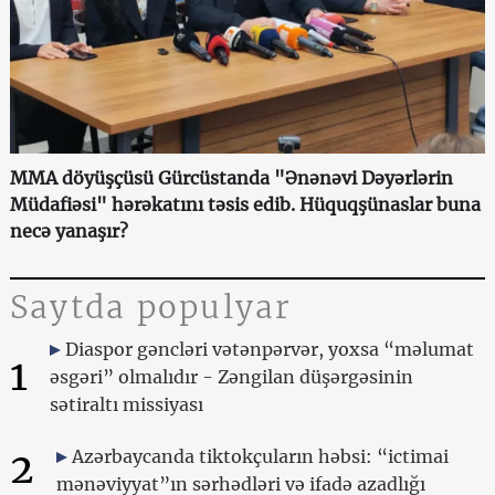
MMA döyüşçüsü Gürcüstanda "Ənənəvi Dəyərlərin
Müdafiəsi" hərəkatını təsis edib. Hüquqşünaslar buna
necə yanaşır?
Saytda populyar
Diaspor gəncləri vətənpərvər, yoxsa “məlumat
1
əsgəri” olmalıdır - Zəngilan düşərgəsinin
sətiraltı missiyası
2
Azərbaycanda tiktokçuların həbsi: “ictimai
mənəviyyat”ın sərhədləri və ifadə azadlığı