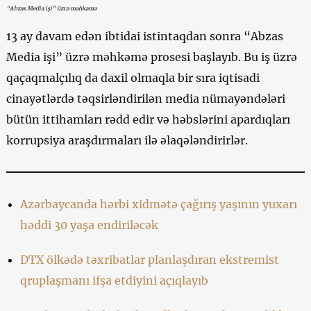
“Abzas Media işi” üzrə məhkəmə
13 ay davam edən ibtidai istintaqdan sonra “Abzas
Media işi” üzrə məhkəmə prosesi başlayıb. Bu iş üzrə
qaçaqmalçılıq da daxil olmaqla bir sıra iqtisadi
cinayətlərdə təqsirləndirilən media nümayəndələri
bütün ittihamları rədd edir və həbslərini apardıqları
korrupsiya araşdırmaları ilə əlaqələndirirlər.
Azərbaycanda hərbi xidmətə çağırış yaşının yuxarı
həddi 30 yaşa endiriləcək
DTX ölkədə təxribatlar planlaşdıran ekstremist
qruplaşmanı ifşa etdiyini açıqlayıb