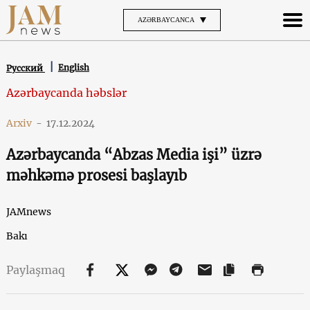
AZƏRBAYCANCA
English
Русский
Azərbaycanda həbslər
Arxiv
-
17.12.2024
Azərbaycanda “Abzas Media işi” üzrə
məhkəmə prosesi başlayıb
JAMnews
Bakı
Paylaşmaq