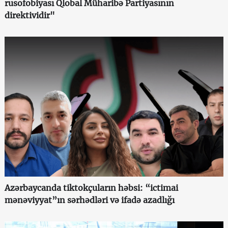
rusofobiyası Qlobal Müharibə Partiyasının
direktividir"
Azərbaycanda tiktokçuların həbsi: “ictimai
mənəviyyat”ın sərhədləri və ifadə azadlığı