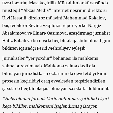
üzrə hazırlıq iclası keçirilib. Müttəhimlər kürsüsündə
müstəqil “Abzas Media” internet nəşrinin direktoru
Ülvi Həsənli, direktor müavini Məhəmməd Kəkalov,
baş redaktor Sevinc Vaqifqızı, reportyorlar Nərgiz
Absalamova və Elnarə Qasımova, araşdırmaçı jurnalist
Hafiz Babalı və bu nəşrlə heç bir əlaqəsinin olmadığını
bildirən iqtisadçı Fərid Mehralıyev əyləşib.
Jurnalistlər “yer yoxdur” bəhanəsi ilə məhkəmə
zalına buraxılmayıb. Məhkəmə zalına daxil ola
bilməyən jurnalistlərin özlərinin də qeyd etdiyi kimi,
prosesin keçirildiyi otaq əvvəlcədən təqsirləndirilən
şəxslərlə heç bir əlaqəsi olmayan şəxslərlə doldurulub.
“Həbs olunan jurnalistlərin qohumları
çətinliklə içəri
keç
ə bildilər,
məhkəməni işıqlandırmaq istəyən