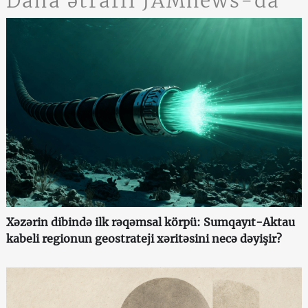
Daha ətraflı JAMnews-da
Xəzərin dibində ilk rəqəmsal körpü: Sumqayıt-Aktau
kabeli regionun geostrateji xəritəsini necə dəyişir?