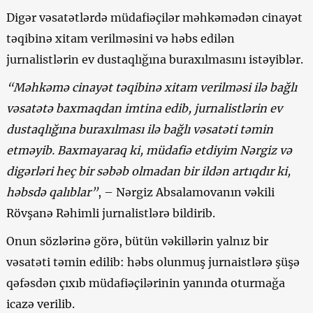
Digər vəsatətlərdə müdafiəçilər məhkəmədən cinayət
təqibinə xitam verilməsini və həbs edilən
jurnalistlərin ev dustaqlığına buraxılmasını istəyiblər.
“Məhkəmə cinayət təqibinə xitam verilməsi ilə bağlı
vəsatətə baxmaqdan imtina edib,
jurnalistlərin
ev
dustaqlığına
buraxılması
ilə bağlı vəsatəti təmin
etməyib. Baxmayaraq ki, müdafiə etdiyim Nərgiz və
digərləri heç bir səbəb olmadan bir ildən artıqdır ki,
həbsdə qalıblar”
, – Nərgiz Absalamovanın vəkili
Rövşanə Rəhimli jurnalistlərə bildirib.
Onun sözlərinə görə, bütün vəkillərin yalnız bir
vəsatəti təmin edilib: həbs olunmuş jurnaistlərə şüşə
qəfəsdən çıxıb müdafiəçilərinin yanında oturmağa
icazə verilib.