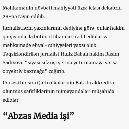
Məhkəmənin növbəti mahiyyəti üzrə iclası dekabrın
28-nə təyin edilib.
Jurnalistlərin yaxınlarının dediyinə görə, onlar hakim
qarşısında da bütün ittihamları rədd ediblər və
məhkəmədə əhval-ruhiyyələri yaxşı olub.
Təqsirləndirilən jurnalist Hafiz Babalı hakim Rasim
Sadıxovu “siyasi sifarişi yerinə yetirməməyə və işə
obyektiv baxmağa” çağırıb.
Prosesi bir sıra Qərb ölkələrinin Bakıda akkreditə
olunmuş səfirliklərinin nümayəndələri müşahidə
ediblər.
“Abzas Media işi”