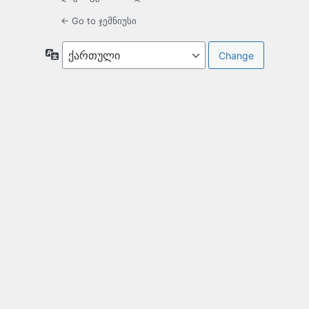
← Go to ჯემნიუსი
ენა